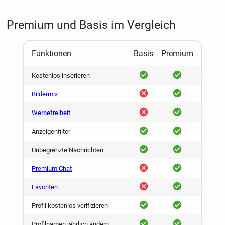
Premium und Basis im Vergleich
Funktionen
Basis
Premium
ja
ja
Kostenlos inserieren
nein
ja
Bildermix
nein
ja
Werbefreiheit
ja
ja
Anzeigenfilter
ja
ja
Unbegrenzte Nachrichten
nein
ja
Premium Chat
nein
ja
Favoriten
ja
ja
Profil kostenlos verifizieren
ja
ja
Profilnamen jährlich ändern