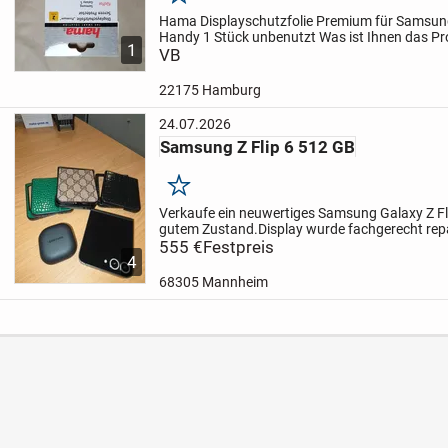
Merken
Hama Displayschutzfolie Premium für Samsu
Handy 1 Stück unbenutzt
Was ist Ihnen das P
1
Sie einen Preisvorschlag!
VB
*** Privatverkauf. Kei
22175 Hamburg
24.07.2026
Samsung Z Flip 6 512 GB
Merken
Verkaufe ein neuwertiges Samsung Galaxy Z Fl
gutem Zustand.
Display wurde fachgerecht repa
Display besteht noch Garantie. Die Rechnung d
555 €
Festpreis
4
vorhanden.
I...
68305 Mannheim