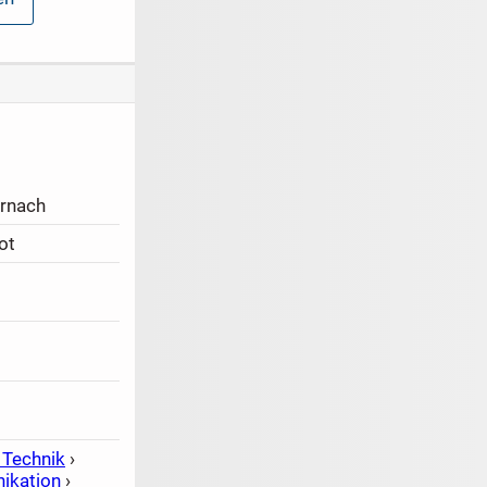
rnach
ot
 Technik
›
ikation
›