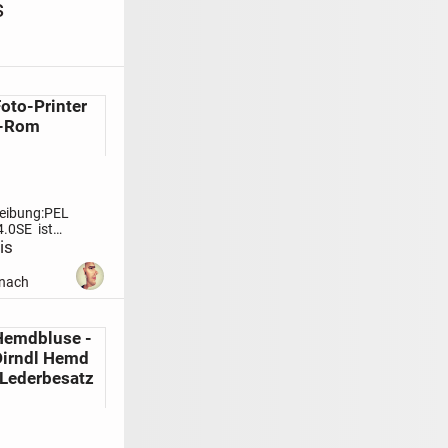
s
oto-Printer
D-Rom
eibung:
PELIKAN
4.0SE ist
 für
is
hör
Systemvoraussetzung:
Pentium
er
nach
32MB,
r,
mindestens
Hemdbluse -
r...
Dirndl Hemd
 Lederbesatz