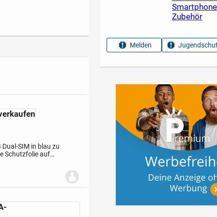
Smartphone
Zubehör
Melden
Jugendschut
verkaufen
 Dual-SIM in blau zu
e Schutzfolie auf
Kontakt per Mail.
A-