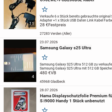
Merken
Verkaufe 6 x Stück bereits gebrauchte origina
Adapter +1 x Stück USB Daten Link Kabel Farb
11
abgebildet.
28 €
Festpreis
3 x original Samsung Travel Adap
Passend für Samsung...
27283 Verden (Aller)
23.07.2026
Samsung Galaxy s25 Ultra
Merken
Samsung Galaxy S25 Ultra 512 GB zu verkauf
Samsung Galaxy S25 Ultra mit 512 GB Speicher.
funktionsfähig und befindet sich in einem sehr
480 €
VB
4
Zustand.
Hinten...
45968 Gladbeck
28.07.2026
Hama Displayschutzfolie Premium 
S i9000 Handy 1 Stück unbenutzt