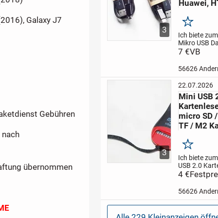
Huawei, H
(2016), Galaxy J7
Merken
3
Ich biete zum
Mikro USB D
Ladekabel f.
7 €
VB
Samsung, HT
Blackberry
Ar
56626 Ander
diesem Kabel
alle Geräte d
22.07.2026
einen microU
Mini USB 
Anschluss ve
Kartenlese
mit...
Paketdienst Gebühren
micro SD /
TF / M2 K
n nach
Merken
3
Ich biete zum
USB 2.0 Kart
 Haftung übernommen
Stick
4 €
Festpre
für mic
/ HC / TF / M
Karten
Besch
56626 Ander
handlicher M
Kartenleser m
ME
Schreibslot fü
Alle 229 Kleinanzeigen öffn