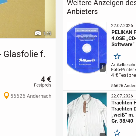
Weitere Anzeigen de
Anbieters
22.07.2026
PELIKAN F
1
/
4
4.0SE „C
Software“
 Glasfolie f.
Merken
Artikelbeschr
1
Foto-Printer 
eine Software
4 €
Festpre
4 €
Druckerzube
PC oder bess
Festpreis
56626 Ander
Mindestens 
besser 64MB
56626 Andernach
22.07.2026
Hauptspeiche
Trachten 
500MB, besse
Trachten 
„weiß“ m.
Gr. 38/40
Merken