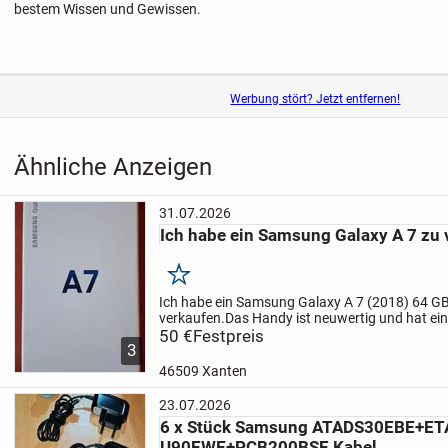
bestem Wissen und Gewissen.
Werbung stört? Jetzt entfernen!
Ähnliche Anzeigen
31.07.2026
Ich habe ein Samsung Galaxy A 7 zu 
Merken
Ich habe ein Samsung Galaxy A 7 (2018) 64 GB
verkaufen.
Das Handy ist neuwertig und hat ein
dem Display.
50 €
Festpreis
Nur an Selbstabholer abzugeben.
3
46509 Xanten
23.07.2026
6 x Stück Samsung ATADS30EBE+ET
U90EWE+PCB200BSE Kabel