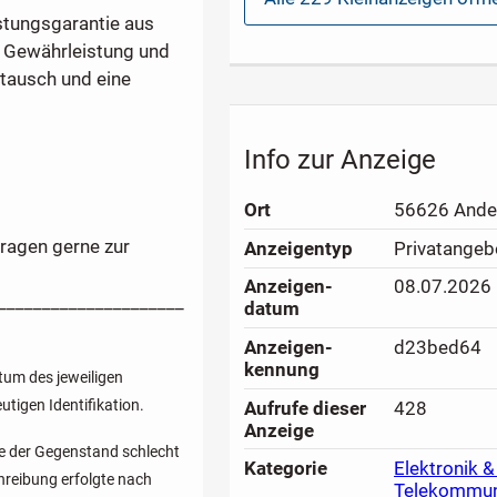
gängigen...
istungsgarantie aus
ie Gewährleistung und
mtausch und eine
Info zur Anzeige
Ort
56626 Ande
Fragen gerne zur
Anzeigen­typ
Privatangeb
Anzeigen­
08.07.2026
_____________________
datum
Anzeigen­
d23bed64
kennung
um des jeweiligen
utigen Identifikation.
Aufrufe dieser
428
Anzeige
lte der Gegenstand schlecht
Kategorie
Elektronik &
chreibung erfolgte nach
Telekommun