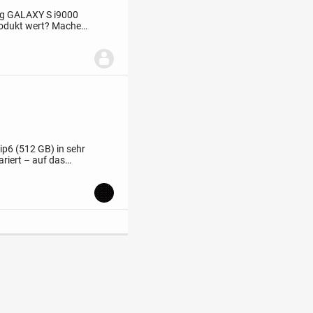
ng GALAXY S i9000
rodukt wert? Machen
ne Garantie. Keine...
ip6 (512 GB) in sehr
riert – auf das
er Reparatur ist