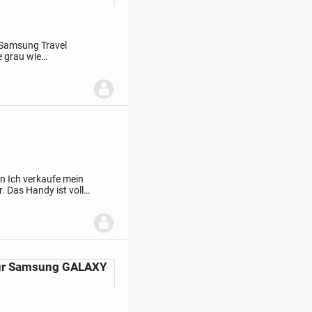
l Samsung Travel
e grau wie
ter ATADS30EBE
en
Ich verkaufe mein
 Das Handy ist voll
 guten
für Samsung GALAXY