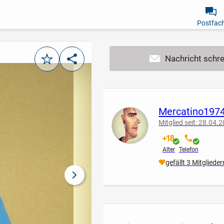
Postfac
Merken
Teilen
Mercatino197
Mitglied seit: 28.04.
verifiziert
verifiziert
Alter
Telefon
gefällt 3 Mitglieder
nächstes Bild