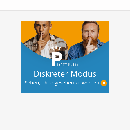
bieten privaten Investoren somit die
sicherste und passivste Anlageform.
Ihre
Vorteile auf...