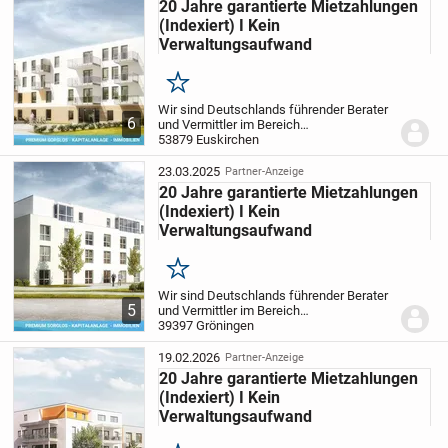
20 Jahre garantierte Mietzahlungen
Lassen Sie uns über Ihre Kapitalanlage sprechen.
(Indexiert) I Kein
Wir freuen uns, Sie bald persönlich kennenzulernen.
Verwaltungsaufwand
Merken
Wir sind Deutschlands führender Berater
6
und Vermittler im Bereich
Pflegeimmobilien als Kapitalanlage und
53879 Euskirchen
bieten privaten Investoren somit die
sicherste und passivste Anlageform.
Ihre
23.03.2025
Partner-Anzeige
Vorteile auf...
20 Jahre garantierte Mietzahlungen
(Indexiert) I Kein
Verwaltungsaufwand
Merken
Wir sind Deutschlands führender Berater
5
und Vermittler im Bereich
Pflegeimmobilien als Kapitalanlage und
39397 Gröningen
bieten privaten Investoren somit die
sicherste und passivste Anlageform.
Ihre
19.02.2026
Partner-Anzeige
Vorteile auf...
20 Jahre garantierte Mietzahlungen
(Indexiert) I Kein
Verwaltungsaufwand