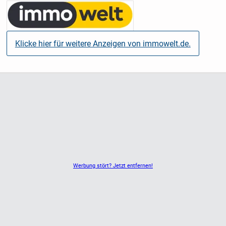
verschenken oder verkaufen
- Mit einer Pflegeimmobilie haben Sie Sicherheit und
Rendite in einem Produkt
Klicke hier für weitere Anzeigen von immowelt.de.
- Sie profitieren von kleinen Kaufpreisen zwischen
180.000 € und 250.000 €
- Sie kaufen Ihre Pflegeimmobilie provisionsfrei
- Sie haben ein Vorbelegungsrecht bei Pflegebedürftigkeit
Klassische Anlageprodukte haben ausgedient!
Inflationsraten bis 10 %:
Wer heute sein Geld in Versicherungsprodukten anlegt
oder auf dem Konto „parkt“, verliert bares Geld. Dazu
gesellen sich
Werbung stört? Jetzt entfernen!
übergeordnete Phänomene wie Corona, die Wirtschafts-,
Euro- oder
Bankenkrise.
Immobilen hingegen trotzen seit jeher den Krisen des