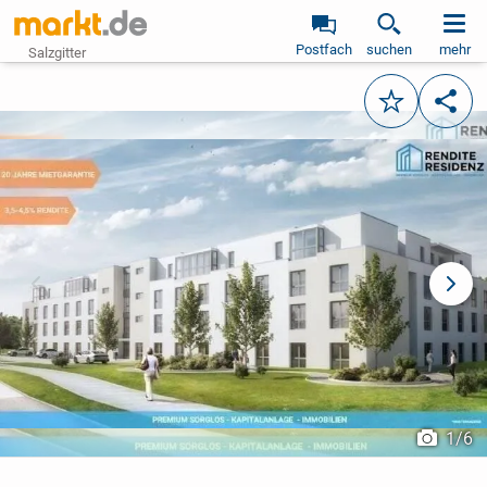
Postfach
suchen
mehr
Salzgitter
Merken
Teile
vorheriges Bild
näch
1
/
6