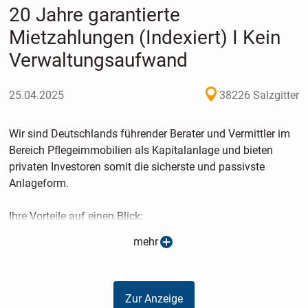
20 Jahre garantierte
Mietzahlungen (Indexiert) I Kein
Verwaltungsaufwand
25.04.2025
38226 Salzgitter
Wir sind Deutschlands führender Berater und Vermittler im
Bereich Pflegeimmobilien als Kapitalanlage und bieten
privaten Investoren somit die sicherste und passivste
Anlageform.
Ihre Vorteile auf einen Blick:
mehr
- Die Mieten sind nach SGB XI staatlich abgesichert
- Die Mietverträge sind indexiert
- Auch bei Leerstand erhalten Sie Ihre Miete
Zur Anzeige
- Ihre Anlage ist unabhängig von Finanzmärkten