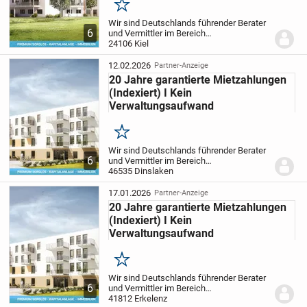
Merken
Wir sind Deutschlands führender Berater
6
und Vermittler im Bereich
Pflegeimmobilien als Kapitalanlage und
24106 Kiel
bieten privaten Investoren somit die
sicherste und passivste Anlageform.
Ihre
12.02.2026
Partner-Anzeige
Vorteile auf...
20 Jahre garantierte Mietzahlungen
(Indexiert) I Kein
Verwaltungsaufwand
Merken
Wir sind Deutschlands führender Berater
6
und Vermittler im Bereich
Pflegeimmobilien als Kapitalanlage und
46535 Dinslaken
bieten privaten Investoren somit die
sicherste und passivste Anlageform.
Ihre
17.01.2026
Partner-Anzeige
Vorteile auf...
20 Jahre garantierte Mietzahlungen
(Indexiert) I Kein
Verwaltungsaufwand
Merken
Wir sind Deutschlands führender Berater
6
und Vermittler im Bereich
Pflegeimmobilien als Kapitalanlage und
41812 Erkelenz