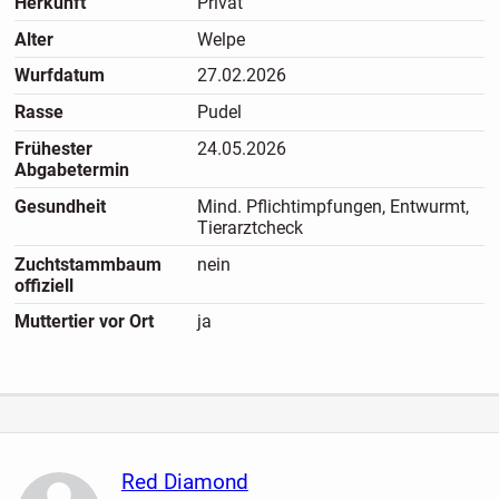
Herkunft
Privat
Beide Elterntiere ,die bei uns leben , würden umfassend auf
Alter
Welpe
Erbkrankheiten getestet.
Wurfdatum
27.02.2026
Die Mutter 32cm 5 kg .
Rasse
Pudel
Der Vater hat eine Ahnentafel 33cm 5kg.
Frühester
24.05.2026
Abgabetermin
Gesundheit
Mind. Pflichtimpfungen, Entwurmt,
Tierarztcheck
Zuchtstammbaum
nein
offiziell
Muttertier vor Ort
ja
Red Diamond