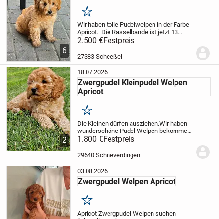
Merken
Wir haben tolle Pudelwelpen in der Farbe
Apricot. Die Rasselbande ist jetzt 13
Wochen alt. Die Welpen werden geimpft
2.500 €
Festpreis
und gechipt sowie mehrmals entwurmt
6
abgegeben.
Zum Auszug bekommt jeder
27383 Scheeßel
Welpe ein...
18.07.2026
Zwergpudel Kleinpudel Welpen
Apricot
Merken
Die Kleinen dürfen ausziehen.
Wir haben
wunderschöne Pudel Welpen bekommen
in der Farbe Apricot.
1.800 €
Festpreis
Die Welpen wachsen
2
bei uns im Familienalltag auf, kennen
alltägliche Geräusche und werden mit
29640 Schneverdingen
viel...
03.08.2026
Zwergpudel Welpen Apricot
Merken
Apricot Zwergpudel-Welpen suchen