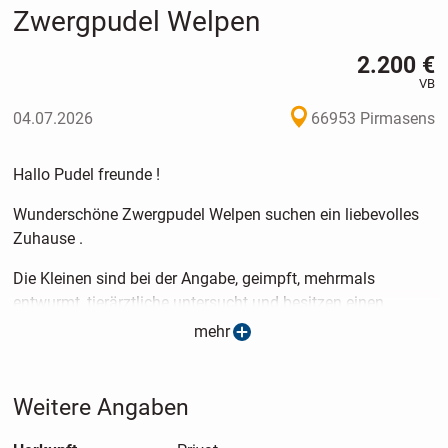
Zwergpudel Welpen
2.200 €
VB
04.07.2026
66953 Pirmasens
Hallo Pudel freunde !
Wunderschöne Zwergpudel Welpen suchen ein liebevolles
Zuhause .
Die Kleinen sind bei der Angabe, geimpft, mehrmals
entwurmt, tierärztliche untersucht und besitzen einen
Impfpass.
mehr
Die Welpen sind hübsch, activ und sehr freundlich.
Weitere Angaben
Die Kleinen bekommen einen Impfpass und einen Start
Paket mit ihr neues Zuhause.