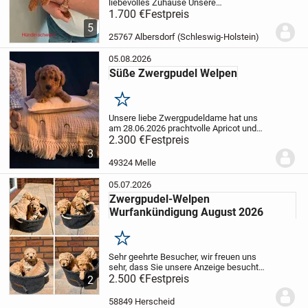
liebevolles Zuhause
Unsere
wunderschönen apricotfarbenen
1.700 €
Festpreis
Zwergpudel-Welpen wurden am
5
25.06.2026 geboren und wachsen
25767 Albersdorf (Schleswig-Holstein)
liebevoll mitten in unserer Familie auf.
Sie...
05.08.2026
Süße Zwergpudel Welpen
Merken
Unsere liebe Zwergpudeldame hat uns
am 28.06.2026 prachtvolle Apricot und
schwarz farbene Pudelwelpen geboren.
2.300 €
Festpreis
Sie sind wohlauf und gesund. (Ein
3
Mädchen bereits fest reserviert!)
Bei uns
49324 Melle
werden sie...
05.07.2026
Zwergpudel-Welpen
Wurfankündigung August 2026
Merken
Sehr geehrte Besucher,
wir freuen uns
sehr, dass Sie unsere Anzeige besucht
haben.
2.500 €
Der Wurf unserer Hündin Mia ist
Festpreis
2
bereits vollständig reserviert, und auch
unser Rüde Apollo hat eine liebevolle...
58849 Herscheid