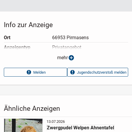
Info zur Anzeige
Ort
66953 Pirmasens
Anzeigen­typ
Privatangebot
Anzeigen­datum
04.07.2026
mehr
Anzeigen­kennung
7be6bd00
Melden
Jugendschutzverstoß melden
Aufrufe dieser
2114
Anzeige
Kategorie
Tiere
›
Hunde
›
Rassehunde
Ähnliche Anzeigen
13.07.2026
Zwergpudel Welpen Ahnentafel