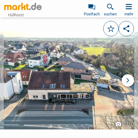
Postfach
suchen
mehr
Hüllhorst
Merken
Teile
vorheriges Bild
näch
1
/
10