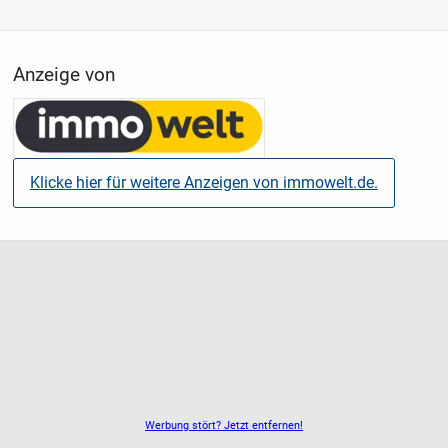
für eine umfangreiche Küchenausstattung sowie einen
zusätzlichen Essbereich bietet und zudem einen direkten
Zugang zur überdachten Terrasse im Garten ermöglicht.
Anzeige von
Der private Bereich gliedert sich in mehrere Schlafzimmer,
die flexibel als Kinder-, Gäste- oder Arbeitszimmer genutzt
werden können. Das Hauptschlafzimmer befindet sich im
ruhigeren hinteren Bereich der Wohnung und bietet eine
Klicke hier für weitere Anzeigen von immowelt.de.
angenehme Rückzugsmöglichkeit.
Die sanitären Einrichtungen sind funktional aufgeteilt.
Neben einem Badezimmer mit Badewanne steht ein
weiteres Bad mit Dusche zur Verfügung. Ergänzend ist ein
separates WC vorhanden. Alle Bäder verfügen über
Tageslicht und befinden sich in einem gepflegten Zustand.
Insgesamt überzeugt die Erdgeschosswohnung durch ihre
großzügigen Flächen, die klare Struktur sowie die
Werbung stört? Jetzt entfernen!
unmittelbare Nutzbarkeit.