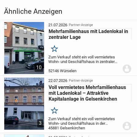
bietet und einen idealen Ausgleich zur straßenseitigen Lage
Ähnliche Anzeigen
darstellt.
21.07.2026
Partner-Anzeige
Diese Immobilie stellt eine seltene Kombination aus
Mehrfamilienhaus mit Ladenlokal in
Wohnen und Gewerbe dar und bietet durch ihre klare
zentraler Lage
Aufteilung, die bereits vorhandene Wohnsubstanz sowie
das zusätzliche Ausbaupotenzial im Dachgeschoss ein
Merken
hohes Maß an Flexibilität, Zukunftssicherheit und
Zum Verkauf steht ein voll vermietetes
Wohn- und Geschäftshaus in zentraler
Entwicklungsperspektive.
Lage von Würselen. Die Immobilie wurde
10
1908 errichtet und verfügt über eine
52146 Würselen
Gesamtfläche von ca. 199m², verteilt auf
zwei...
22.07.2026
Partner-Anzeige
Voll vermietetes Mehrfamilienhaus
mit Ladenlokal – Attraktive
Kapitalanlage in Gelsenkirchen
Merken
Zum Verkauf steht ein voll vermietetes
3
Wohn- und Geschäftshaus in der
Gewerkenstraße in Gelsenkirchen. Das
45881 Gelsenkirchen
Objekt bietet eine hervorragende