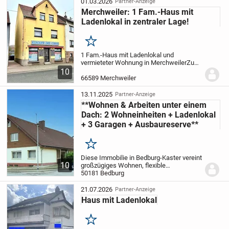
Gelegenheit für Kapitalanleger, die in eine
01.03.2026
Partner-Anzeige
Immobilie mit...
Merchweiler: 1 Fam.-Haus mit
Ladenlokal in zentraler Lage!
Merken
1 Fam.-Haus mit Ladenlokal und
vermieteter Wohnung in Merchweiler
Zum
Verkauf steht eine interessante und
10
vielseitig nutzbare Immobilie in zentraler
66589 Merchweiler
Lage von Merchweiler, die Wohnen und
Gewerbe ideal...
13.11.2025
Partner-Anzeige
**Wohnen & Arbeiten unter einem
Dach: 2 Wohneinheiten + Ladenlokal
+ 3 Garagen + Ausbaureserve**
Merken
Diese Immobilie in Bedburg-Kaster vereint
10
großzügiges Wohnen, flexible
Nutzungsmöglichkeiten und attraktives
50181 Bedburg
Ausbaupotenzial unter einem Dach. Mit 2
separaten Wohneinheiten, einem
21.07.2026
Partner-Anzeige
vielseitig nutzbaren...
Haus mit Ladenlokal
Merken