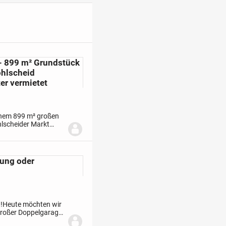
- 899 m² Grundstück
ohlscheid
ter vermietet
inem 899 m² großen
hlscheider Markt
amilienbesitz und ist
zung oder
ine kleine Garage die
!
Heute möchten wir
 großer Doppelgarage
 Anliegerstraße in