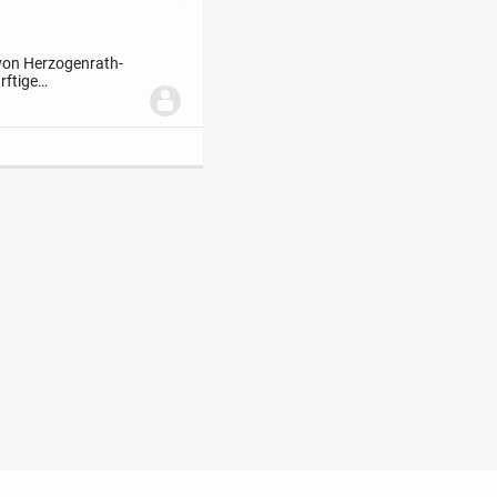
von Herzogenrath-
rftige
Grundstück. Mit