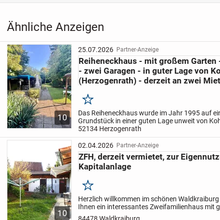
Wohnfläche:
Ähnliche Anzeigen
EG ca. 73 m² inkl. Terrasse
1. OG ca. 50 m²
DG ca. 35 m²
25.07.2026
Partner-Anzeige
Reiheneckhaus - mit großem Garten 
= ca. 158 m² gesamte Wohnfläche
- zwei Garagen - in guter Lage von K
(Herzogenrath) - derzeit an zwei Mie
Nutzfläche:
Keller ca. 50 m²
Merken
EG ca. 10 m²
Das Reiheneckhaus wurde im Jahr 1995 auf e
10
Grundstück in einer guten Lage unweit von Ko
DG ca. 16 m²
erbaut. Die Immobilie war viele Jahrzehnte im F
52134 Herzogenrath
ca. 76 m² gesamte Nutzfläche
an zwei...
02.04.2026
Partner-Anzeige
zzgl. kleine Garage
ZFH, derzeit vermietet, zur Eigennut
Kapitalanlage
Darüber hinaus gibt es einen eingezäunten Garten sowie e
von der Rückseite befahrbar ist.
Merken
Herzlich willkommen im schönen Waldkraiburg 
Ihnen ein interessantes Zweifamilienhaus mit
10
und Schuppen anbieten. Es liegt in einer reinen
84478 Waldkraiburg