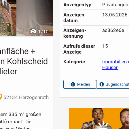
Anzeigen­typ
Privatangeb
Anzeigen­
13.05.2026
datum
Anzeigen­
ac862e6e
1
/
10
kennung
Aufrufe dieser
15
nfläche +
Anzeige
on Kohlscheid
Kategorie
Immobilien
Häuser
ieter
Melden
Jugendschut
52134 Herzogenrath
inem 335 m² großen
th) erbaut. Die
an zwei Mieter