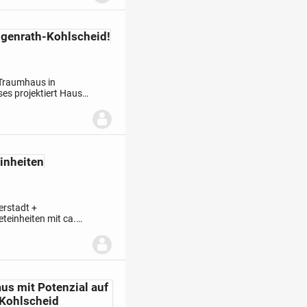
ogenrath-Kohlscheid!
s Traumhaus in
ses projektiert Haus
roßzügigen
inheiten
ierstadt
+
eteinheiten mit ca.
chen
+ Die
us mit Potenzial auf
-Kohlscheid