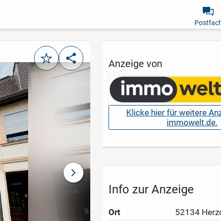
Postfac
Merken
Teilen
Anzeige von
Klicke hier für weitere A
immowelt.de.
nächstes Bild
Info zur Anzeige
Ort
52134 Herz