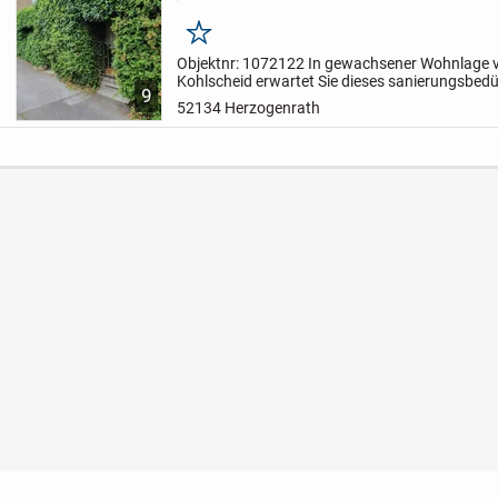
Merken
Objektnr: 1072122
In gewachsener Wohnlage 
Kohlscheid erwartet Sie dieses sanierungsbedü
9
Einfamilienhaus auf einem ca. 310 m² großen 
52134 Herzogenrath
handwerklichem Geschick und...