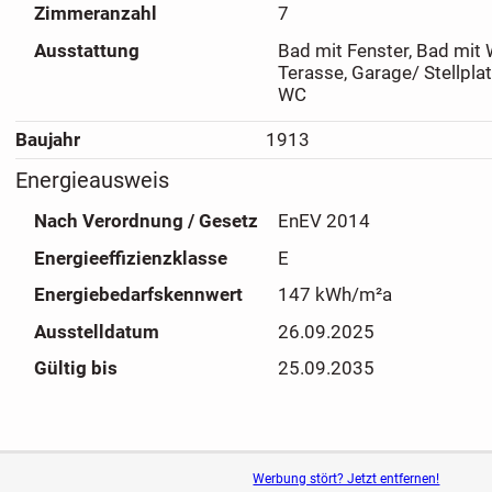
Zimmeranzahl
7
1. OG (Mieteinheit Nr. 2)
Ausstattung
Bad mit Fenster, Bad mit
- Wohnküche
Terasse, Garage/ Stellplat
- Wohnzimmer
WC
DG (Mieteinheit 2)
Baujahr
1913
- Wohnraum
Energieausweis
- Dachbodenzimmer
Nach Verordnung / Gesetz
EnEV 2014
- Bad mit Dusche und WC
Energieeffizienzklasse
E
Die Mieteinheit Nr. 2 ist seit dem 01.01.2024 für 300,- € K
Energiebedarfskennwert
147 kWh/m²a
Nebenkosten vermietet.
Ausstelldatum
26.09.2025
Keller:
Gültig bis
25.09.2035
- Waschküche
- Kellerräume
Aktuelle Flächenberechnung:
Werbung stört? Jetzt entfernen!