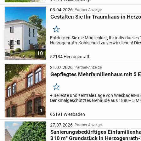
sehr...
03.04.2026
Partner-Anzeige
Gestalten Sie Ihr Traumhaus in Herz
Merken
Entdecken Sie die Möglichkeit, Ihr individuelle
Herzogenrath-Kohlscheid zu verwirklichen! Die
bietet Ihnen mit seinen 4 Zimmern und einer g
10
Wohnfläche von...
52134 Herzogenrath
21.07.2026
Partner-Anzeige
Gepflegtes Mehrfamilienhaus mit 5 E
Merken
+ Beliebte und zentrale Lage von Wiesbaden-B
Denkmalgeschütztes Gebäude aus 1880
+ 5 Mi
216 m² Mietfläche zzgl. Nebenflächen/Nutzflä
1
Gesamtmietfläche verteilt...
65191 Wiesbaden
27.07.2026
Partner-Anzeige
Sanierungsbedürftiges Einfamilienha
310 m² Grundstück in Herzogenrath