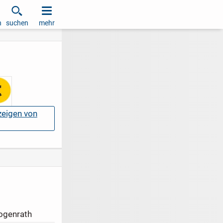
h
suchen
mehr
nzeigen von
ogenrath