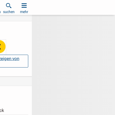
h
suchen
mehr
nzeigen von
ck