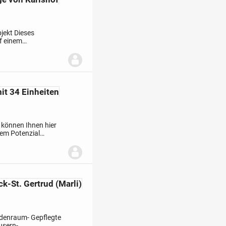
jekt Dieses
f einem
n Karlshof
it 34 Einheiten
 können Ihnen hier
tem Potenzial
ca. 1952 in
k-St. Gertrud (Marli)
Bodenraum
- Gepflegte
usern
-