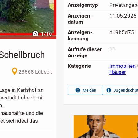
Anzeigen­typ
Privatangeb
Anzeigen­
11.05.2026
datum
Anzeigen­
d19b5d75
1
/
10
kennung
Aufrufe dieser
11
Schellbruch
Anzeige
Kategorie
Immobilien
23568 Lübeck
Häuser
age in Karlshof an.
Melden
Jugendschut
sestadt Lübeck mit
n.
haushälfte und die
t sich ideal das
3 Garagen sowie einen