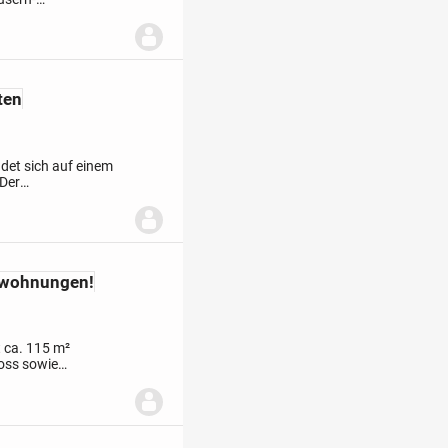
nwände)
- Baujahr des
ten
det sich auf einem
 Der
 (32 Jahre
swohnungen!
 ca. 115 m²
oss sowie
niert und