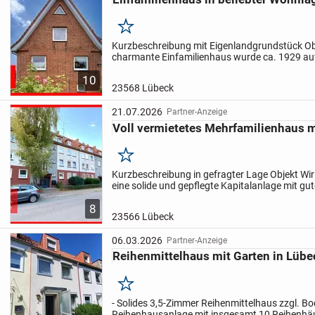
Merken
Kurzbeschreibung mit Eigenlandgrundstück Ob
charmante Einfamilienhaus wurde ca. 1929 au
Eigenlandgrundstück in beliebter Wohnlage vo
10
errichtet.
Es verfügt über 4 Zimmer,...
23568 Lübeck
21.07.2026
Partner-Anzeige
Voll vermietetes Mehrfamilienhaus m
Merken
Kurzbeschreibung in gefragter Lage Objekt Wir
eine solide und gepflegte Kapitalanlage mit gu
anbieten.
Gebaut wurde das Mehrfamilienhaus 
8
Massivbauweise auf...
23566 Lübeck
06.03.2026
Partner-Anzeige
Reihenmittelhaus mit Garten in Lübec
Merken
- Solides 3,5-Zimmer Reihenmittelhaus zzgl. 
Reihenhausanlage mit insgesamt 10 Reihenhä