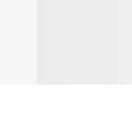
Login
ok