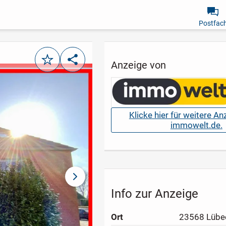
Postfac
Merken
Teilen
Anzeige von
Klicke hier für weitere A
immowelt.de.
nächstes Bild
Info zur Anzeige
Ort
23568 Lübe