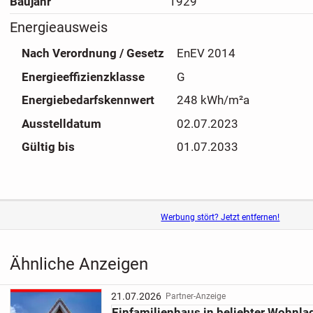
Baujahr
1929
Energieausweis
Nach Verordnung / Gesetz
EnEV 2014
Energieeffizienzklasse
G
Energiebedarfskennwert
248 kWh/m²a
Ausstelldatum
02.07.2023
Gültig bis
01.07.2033
Werbung stört? Jetzt entfernen!
Ähnliche Anzeigen
21.07.2026
Partner-Anzeige
Einfamilienhaus in beliebter Wohnla