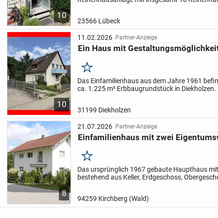
Massivbauweise (Betondecken, Kalksandstei
10
Objektes ca. 1954
-...
23566 Lübeck
11.02.2026
Partner-Anzeige
Ein Haus mit Gestaltungsmöglichkei
Merken
Das Einfamilienhaus aus dem Jahre 1961 befin
ca. 1.225 m² Erbbaugrundstück in Diekholzen.
Erbbaurechtsvertrag läuft bis zum 28.02.2058
10
Restlaufzeit), der jährliche...
31199 Diekholzen
21.07.2026
Partner-Anzeige
Einfamilienhaus mit zwei Eigentum
Merken
Das ursprünglich 1967 gebaute Haupthaus mit
bestehend aus Keller, Erdgeschoss, Obergesch
Dachgeschoss und wurde ab 2015 komplett sa
8
renoviert.
Im Erdgeschoss befindet...
94259 Kirchberg (Wald)