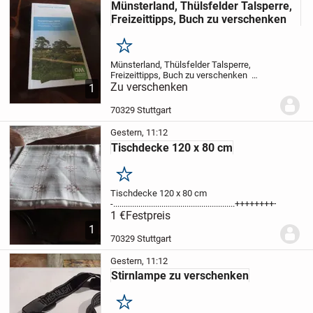
Münsterland, Thülsfelder Talsperre,
Freizeittipps, Buch zu verschenken
Merken
Münsterland, Thülsfelder Talsperre,
Freizeittipps, Buch zu verschenken
......................................................
Zu verschenken
gegen porto
1
sende ich gerne zu
70329 Stuttgart
Gestern, 11:12
Tischdecke 120 x 80 cm
Merken
Tischdecke 120 x 80 cm
-..........................................................++++
1 €
Festpreis
1
70329 Stuttgart
Gestern, 11:12
Stirnlampe zu verschenken
Merken