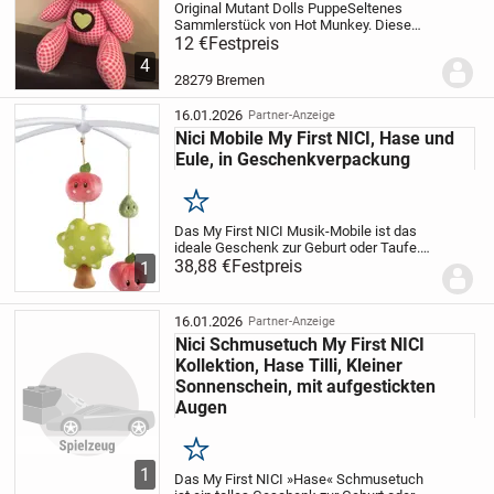
Original Mutant Dolls Puppe
Seltenes
Sammlerstück von Hot Munkey. Diese
putzige handgefertigte Soft Plüsch Puppe
12 €
Festpreis
kommt gerne zu Dir. Das Geheimnis sind
4
die großen Knopf-Kulleraugen mit dem
28279 Bremen
herzerwärme...
16.01.2026
Partner-Anzeige
Nici Mobile My First NICI, Hase und
Eule, in Geschenkverpackung
Merken
Das My First NICI Musik-Mobile ist das
ideale Geschenk zur Geburt oder Taufe.
Die zauberhafte Geschenkverpackung
38,88 €
Festpreis
1
bietet die Möglichkeit einer individuellen
Beschriftung. Das My First NICI Musik-
Mobile...
16.01.2026
Partner-Anzeige
Nici Schmusetuch My First NICI
Kollektion, Hase Tilli, Kleiner
Sonnenschein, mit aufgestickten
Augen
Merken
1
Das My First NICI »Hase« Schmusetuch