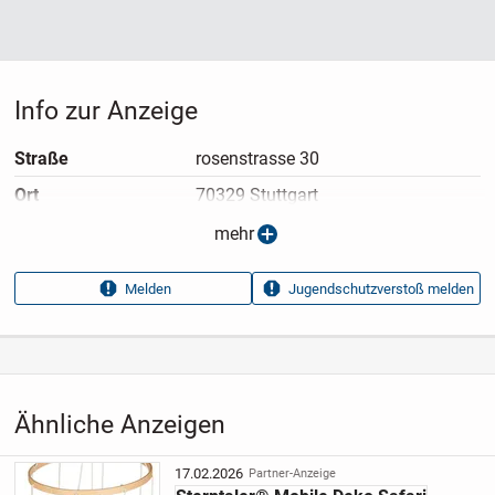
Info zur Anzeige
Straße
rosenstrasse 30
Ort
70329 Stuttgart
Anzeigen­typ
Privatangebot
mehr
Anzeigen­datum
08.07.2026
Melden
Jugendschutzverstoß melden
Anzeigen­kennung
5b1efdd4
Aufrufe dieser
55
Anzeige
Kategorie
Hobby, Freizeit & Lernen
›
Spielzeug
›
Babyspielzeug
›
Babykuscheltiere
Ähnliche Anzeigen
17.02.2026
Partner-Anzeige