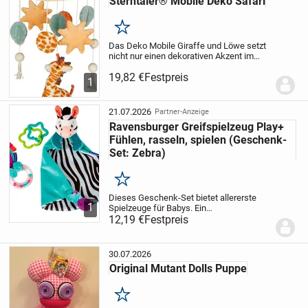
Sterntaler® Mobile Deko Safari
Merken
Das Deko Mobile Giraffe und Löwe setzt
nicht nur einen dekorativen Akzent im
Kinderzimmer. Die niedlichen Elemente,
19,82 €
Festpreis
Giraffe und Löwe aus weichen
1
Materialien in ansprechenden Farben
hängen an...
21.07.2026
Partner-Anzeige
Ravensburger Greifspielzeug Play+
Fühlen, rasseln, spielen (Geschenk-
Set: Zebra)
Merken
Dieses Geschenk-Set bietet allererste
1
Spielzeuge für Babys. Ein
kuschelweiches Schmuse-Zebra mit
12,19 €
Festpreis
kontrastreichen Mustern lädt zum
Kuscheln ein und stimuliert das Sehen
und Fühlen. Eine bunte...
30.07.2026
Original Mutant Dolls Puppe
Merken