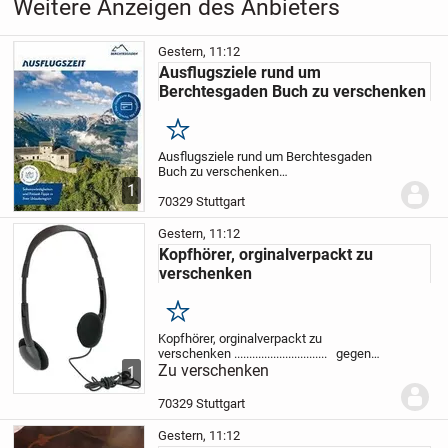
Weitere Anzeigen des Anbieters
Gestern, 11:12
Ausflugsziele rund um
Berchtesgaden Buch zu verschenken
Merken
Ausflugsziele rund um Berchtesgaden
Buch zu verschenken
............................................
gegen Porto
1
sende ich gerne auch zu
70329 Stuttgart
Gestern, 11:12
Kopfhörer, orginalverpackt zu
verschenken
Merken
Kopfhörer, orginalverpackt zu
verschenken
...............................
gegen
portoerstattung sende ich gerne auch zu
Zu verschenken
1
70329 Stuttgart
Gestern, 11:12