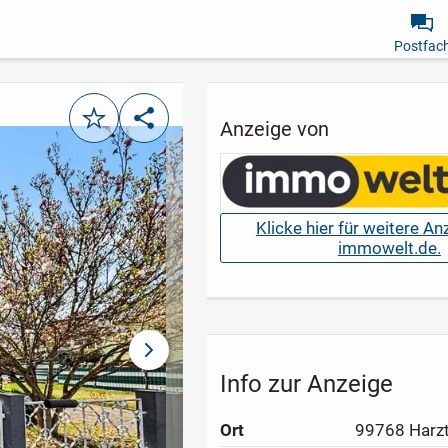
Postfac
Merken
Teilen
Anzeige von
Klicke hier für weitere A
immowelt.de.
nächstes Bild
Info zur Anzeige
Ort
99768 Harz