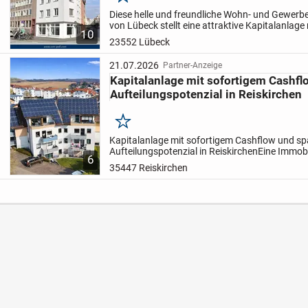
Merken
Diese helle und freundliche Wohn- und Gewerb
von Lübeck stellt eine attraktive Kapitalanlag
10
Entwicklungspotenzial dar. Die zentrale Lage in
23552 Lübeck
21.07.2026
Partner-Anzeige
Kapitalanlage mit sofortigem Cash
Aufteilungspotenzial in Reiskirchen
Merken
Kapitalanlage mit sofortigem Cashflow und 
Aufteilungspotenzial in Reiskirchen
Eine Immobil
6
nicht nur Miete kassieren, sondern Vermögen 
35447 Reiskirchen
wollen.
Solche Objekte...