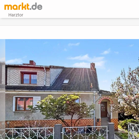
Harztor
vorheriges Bild