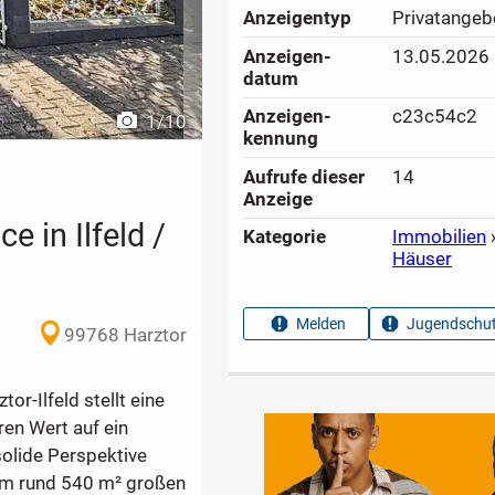
Anzeigen­typ
Privatangeb
Anzeigen­
13.05.2026
datum
Anzeigen­
c23c54c2
1
/
10
kennung
Aufrufe dieser
14
Anzeige
 in Ilfeld /
Kategorie
Immobilien
Häuser
Melden
Jugendschut
99768 Harztor
or-Ilfeld stellt eine
ren Wert auf ein
solide Perspektive
nem rund 540 m² großen