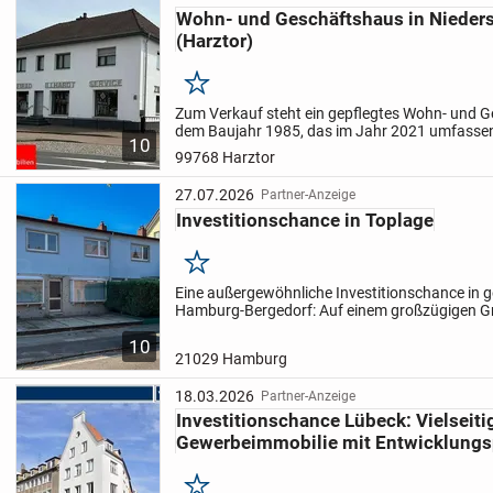
Wohn- und Geschäftshaus in Nieder
der Immobilie als nachhaltige Kapitalanlage.
(Harztor)
Insgesamt bietet sich hier eine seltene Gelegenheit, ein 
laufenden Einnahmen, Entwicklungsspielraum und attrakt
Merken
einem Schritt zu erwerben - ideal für Investoren, die Wer
Zum Verkauf steht ein gepflegtes Wohn- und 
Verhältnis von Risiko, Kapitalbindung und Ertrag legen.
dem Baujahr 1985, das im Jahr 2021 umfassen
10
modernisiert wurde. Dabei wurden sowohl tech
99768 Harztor
optische Maßnahmen...
27.07.2026
Partner-Anzeige
Investitionschance in Toplage
Merken
Eine außergewöhnliche Investitionschance in 
Hamburg-Bergedorf: Auf einem großzügigen G
1.146 m² präsentiert sich dieses Ensemble aus
10
Mehrparteienhaus und...
21029 Hamburg
18.03.2026
Partner-Anzeige
Investitionschance Lübeck: Vielseit
Gewerbeimmobilie mit Entwicklungs