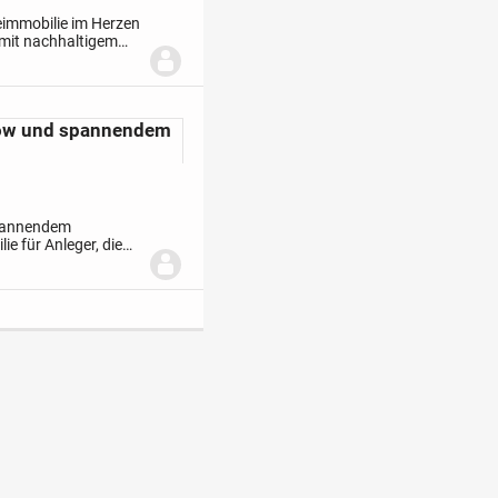
eimmobilie im Herzen
e mit nachhaltigem
 einer gefragten...
flow und spannendem
spannendem
ie für Anleger, die
aufbauen