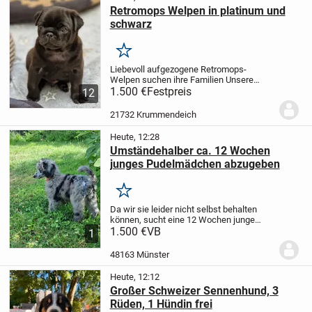
Retromops Welpen in platinum und
schwarz
Merken
Liebevoll aufgezogene Retromops-
Welpen suchen ihre Familien
Unsere
kleinen Retromöpse suchen noch ihr
1.500 €
Festpreis
12
passendes Zuhause. ❤️
Die Welpen
wachsen bei uns mitten im Haus und im
21732 Krummendeich
täglichen Familienleben...
Heute, 12:28
Umständehalber ca. 12 Wochen
junges Pudelmädchen abzugeben
Merken
Da wir sie leider nicht selbst behalten
können, sucht eine 12 Wochen junge
PudelHündin ein neues Zuhause.
1.500 €
VB
1
Ausgewachsen wird sie voraussichtlich
ca. 50cm erreichen.
Sie läuft bei uns
48163 Münster
schon gut an...
Heute, 12:12
Großer Schweizer Sennenhund, 3
Rüden, 1 Hündin frei