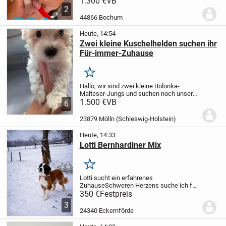
1.300 €
VB
20.09.26
Die Babys kommen aus
2
Deutscher Hausaufzucht .
Die Babys
44866 Bochum
wachsen mit Der Mama bei...
Heute, 14:54
Zwei kleine Kuschelhelden suchen ihr
Für-immer-Zuhause
Merken
Hallo, wir sind zwei kleine Bolonka-
Malteser-Jungs und suchen noch unsere
ganz besondere Familie.
1.500 €
VB
Wir wurden am
6
06.06.2026 geboren und wachsen
liebevoll mitten in unserer Familie auf. Wir
23879 Mölln (Schleswig-Holstein)
sind...
Heute, 14:33
Lotti Bernhardiner Mix
Merken
Lotti sucht ein erfahrenes
Zuhause
Schweren Herzens suche ich für
meine Bernhardiner-Hündin Lotti ein
350 €
Festpreis
neues Zuhause, das ihren besonderen
3
Bedürfnissen gerecht wird.
Lotti ist eine
24340 Eckernförde
liebevolle und...