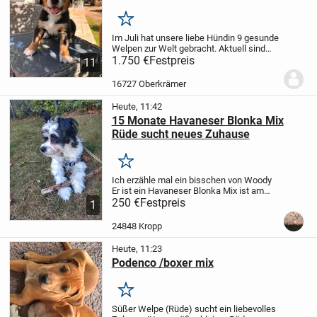
Merken
Im Juli hat unsere liebe Hündin 9 gesunde
Welpen zur Welt gebracht. Aktuell sind
noch 3 Rüden und 1 Hündin zu haben. Sie
1.750 €
Festpreis
11
wachsen bei uns im Haus und Hof auf.
Beide Elterntiere vor Ort.
Sie werden...
16727 Oberkrämer
Heute, 11:42
15 Monate Havaneser Blonka Mix
Rüde sucht neues Zuhause
Merken
Ich erzähle mal ein bisschen von Woody
Er ist ein Havaneser Blonka Mix ist am
30.04.25 geboren und hat eine
250 €
Festpreis
1
Schulterhöhe von 33 cm
Ist nicht
kastriert (hat aber hat seit dem 29.05.26
24848 Kropp
einen 6...
Heute, 11:23
Podenco /boxer mix
Merken
Süßer Welpe (Rüde) sucht ein liebevolles