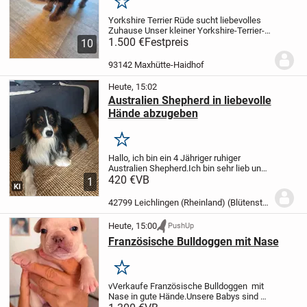
Merken
Yorkshire Terrier Rüde sucht liebevolles
Zuhause
Unser kleiner Yorkshire-Terrier-
Rüde sucht ein liebevolles und
1.500 €
Festpreis
10
verantwortungsbewusstes
Zuhause.
Alter: 11 WochenGewicht:
93142 Maxhütte-Haidhof
aktuell ca. 1,55...
Heute, 15:02
Australien Shepherd in liebevolle
Hände abzugeben
Merken
Hallo, ich bin ein 4 Jähriger ruhiger
Australien Shepherd.Ich bin sehr lieb und
komme mit allen Hunden zurecht. Katzen
420 €
VB
1
KI
und andere Tiere da bin ich voll der
entspannte und laufe nicht hinterher und...
42799 Leichlingen (Rheinland) (Blütenstadt)
Heute, 15:00
PushUp
Französische Bulldoggen mit Nase
Merken
v
Verkaufe Französische Bulldoggen mit
Nase in gute Hände.
Unsere Babys sind an
26.06.26 geboren und ab Gabe