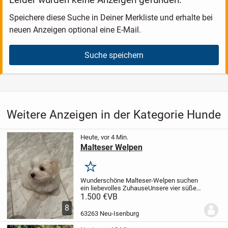
Speichere diese Suche in Deiner Merkliste und erhalte bei
neuen Anzeigen optional eine E-Mail.
Suche speichern
Weitere Anzeigen in der Kategorie Hunde
Heute, vor 4 Min.
Malteser Welpen
Merken
Wunderschöne Malteser-Welpen suchen
ein liebevolles Zuhause
Unsere vier süßen
Malteser-Welpen (alles Rüden) suchen
1.500 €
VB
ein liebevolles Zuhause.
Die Kleinen
8
wurden am 15.05.2026 geboren und
63263 Neu-Isenburg
wachsen bei uns...