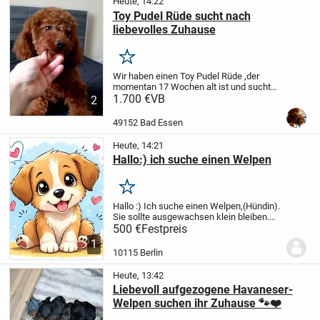
Heute, 14:22
Toy Pudel Rüde sucht nach
liebevolles Zuhause
Merken
Wir haben einen Toy Pudel Rüde ,der
momentan 17 Wochen alt ist und sucht
nach liebevolles Zuhause.Er war
1.700 €
VB
2
reserviert,aber die Frau nach
Krankenhaus gelandet und abgesagt.
Die
49152 Bad Essen
Geschwister sind schon...
Heute, 14:21
Hallo:) ich suche einen Welpen
Merken
Hallo :) Ich suche einen Welpen,(Hündin).
Sie sollte ausgewachsen klein bleiben.
Sie würde bei mir in ein liebevolles
500 €
Festpreis
Zuhause ziehen( eine kleine Familie) in
1
dem bereits eine freundliche kleine
10115 Berlin
Hündin...
Heute, 13:42
Liebevoll aufgezogene Havaneser-
Welpen suchen ihr Zuhause 🐾❤️