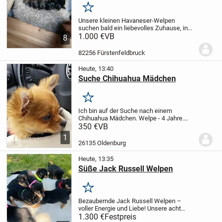
Merken
Unsere kleinen Havaneser-Welpen
suchen bald ein liebevolles Zuhause, in
dem sie als vollwertige Familienmitglieder
1.000 €
VB
8
aufwachsen dürfen. 🐶❤️
Die Kleinen
wachsen bei uns mit viel Nähe und
82256 Fürstenfeldbruck
Fürsorge im...
Heute, 13:40
Suche Chihuahua Mädchen
Merken
Ich bin auf der Suche nach einem
Chihuahua Mädchen. Welpe - 4 Jahre.
Hundeerfahrung vorhanden genauso wie
350 €
VB
Haus und großer Garten.
unser Mädchen
1
ist vor kurzem leider verstorben.
Ich
26135 Oldenburg
möchte keine...
Heute, 13:35
Süße Jack Russell Welpen
Merken
Bezaubernde Jack Russell Welpen –
voller Energie und Liebe!
Unsere acht
Zwerge sind vier Wochen jung und bereit,
1.300 €
Festpreis