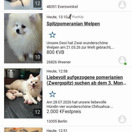
ihre Abenteuer zu starten. Aufgewachsen
12
in liebevoller Familienumgebung, gesund
48351 Everswinkel
und...
Heute, 13:10
PushUp
Spitzpomeranian Welpen
Merken
Unsere Desi hat Zwei wunderschöne
Welpen am 21.03.26 zur Welt gebracht,
die ein Liebevolles Zuhause suchen. Sind
800 €
VB
zwei Rüder zu haben.Die Mutter und der
10
Vater sind beide reinrassige Spitz
26826 Weener
Benut
Pomeranian,...
Heute, 12:58
Liebevoll aufgezogene pomerianien
(Zwergspitz} suchen ab dem 3. Monat
ihr Für-immer-Zuhause
Merken
Am 28.07.2026 hat unsere liebevolle
Hündin vier wunderschöne Chihuahua-
Welpen zur Welt gebracht.
2.000 €
Festpreis
Die Kleinen
12
wachsen mitten in unserer Familie mit viel
Liebe, Fürsorge und Alltagsgeräuschen
13355 Berlin
auf. Sie...
Heute, 12:51