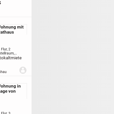
s
ohnung mit
Rathaus
Flur, 2
tellraum,
ad mit
tokaltmiete
r Berggasse
n.
Keine
Parkplätze
nhau
dem
r 15,-- €
den.
der...
ohnung in
Lage von
Flur, 3