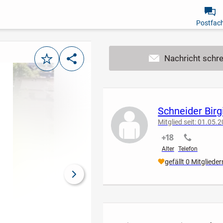
Postfac
Merken
Teilen
Schneider Birg
Mitglied seit: 01.05.
nicht verifiziert
nicht verif
Alter
Telefon
gefällt 0 Mitglieder
nächstes Bild