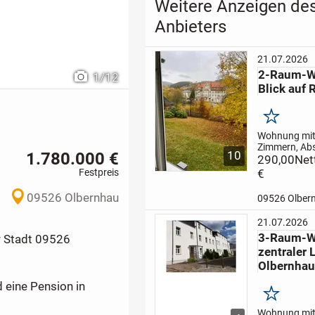
Weitere Anzeigen de
Anbieters
21.07.2026
2-Raum-W
1
/
12
Blick auf 
Merken
Wohnung mit 
Zimmern, Abs
1.780.000 €
10
Küche und B
290,00
Net
Dusche in de
Festpreis
€
2 zu vermiete
Tierhaltung!
09526 Olbernhau
09526 Olber
können auf 
Grundstück fü
21.07.2026
gemietet wer
3-Raum-W
r Stadt 09526
zentraler 
Olbernhau
 eine Pension in
Merken
Wohnung mit 