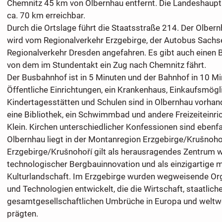
Chemnitz 45 km von Olbernhau entfernt. Die Landeshaupts
ca. 70 km erreichbar.
Durch die Ortslage führt die Staatsstraße 214. Der Olbe
wird vom Regionalverkehr Erzgebirge, der Autobus Sach
Regionalverkehr Dresden angefahren. Es gibt auch einen 
von dem im Stundentakt ein Zug nach Chemnitz fährt.
Der Busbahnhof ist in 5 Minuten und der Bahnhof in 10 Mi
Öffentliche Einrichtungen, ein Krankenhaus, Einkaufsmögl
Kindertagesstätten und Schulen sind in Olbernhau vorhan
eine Bibliothek, ein Schwimmbad und andere Freizeiteinri
Klein. Kirchen unterschiedlicher Konfessionen sind ebenfa
Olbernhau liegt in der Montanregion Erzgebirge/Krušnoho
Erzgebirge/Krušnohoří gilt als herausragendes Zentrum w
technologischer Bergbauinnovation und als einzigartige 
Kulturlandschaft. Im Erzgebirge wurden wegweisende Or
und Technologien entwickelt, die die Wirtschaft, staatlic
gesamtgesellschaftlichen Umbrüche in Europa und weltw
prägten.