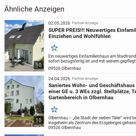
Ähnliche Anzeigen
02.05.2026
Partner-Anzeige
SUPER PREIS!!! Neuwertiges Einfam
Einziehen und Wohlfühlen
Merken
Ein neuwertiges Einfamilienhaus am Stadtrand
sofort bezugsfertig ist und mit seinem gepfleg
10
ruhigen Lage und dem weiten Blick über die St
09526 Olbernhau
2004 von...
24.04.2026
Partner-Anzeige
Saniertes Wohn- und Geschäftshaus (
einer GE u. 3 WEs zzgl. Stellplätze,
Gartenbereich in Olbernhau
Merken
Olbernhau – „die Stadt der sieben Täler“ wird b
10
insgeheim als Zentrum des Erzgebirges gehande
Leerstandsquoten, großer Bedarf an sanierten
09526 Olbernhau
verschiedener...