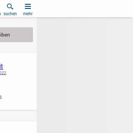
h
suchen
mehr
it
2022
iziert
n