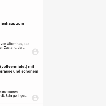
ilienhaus zum
 von Olbernhau, das
ten Zustand, der
adt überzeugt. Das
vollvermietet) mit
 Terrasse und schönem
ei Investoren
lt. Sehr geringer
 Wohnraum, Sitz