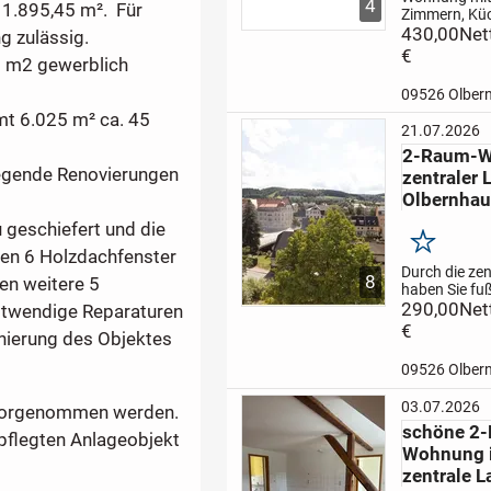
4
 1.895,45 m². Für
Zimmern, Kü
Bad mit Dus
430,00
Net
g zulässig.
Wanne in der
€
 m2 gewerblich
2 zu vermiete
Tierhaltung!
09526 Olber
können auf 
mt 6.025 m² ca. 45
Grundstück fü
21.07.2026
gemietet wer
2-Raum-W
legende Renovierungen
zentraler 
Olbernhau
 geschiefert und die
Merken
den 6 Holzdachfenster
Durch die zen
8
en weitere 5
haben Sie fuß
Anbindung a
290,00
Net
otwendige Reparaturen
öffentlichen
€
ierung des Objektes
und erreichen
zahlreiche
09526 Olber
Einkaufsmögl
Ärzte und
03.07.2026
s vorgenommen werden.
Stadtverwalt
schöne 2
Zentraler Bu
pflegten Anlageobjekt
und...
Wohnung 
zentrale L