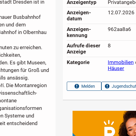
tadt Dresden ist in
Anzeigen­typ
Privatangeb
Anzeigen­
12.07.2026
rnhauer Busbahnhof
datum
sen und dem
Anzeigen­
962aa8a6
Bahnhof in Olbernhau
kennung
Aufrufe dieser
8
nuten zu erreichen.
Anzeige
ichkeiten,
Kategorie
Immobilien
den. Es gibt Museen,
Häuser
chtungen für Groß und
lls ansässig.
ří. Die Montanregion
Melden
Jugendschut
issenschaftlich-
montane
ganisationsformen
hen Systeme und
eit entscheidend