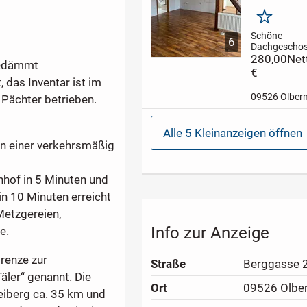
Merken
Schöne
6
Dachgescho
mit offener K
280,00
Net
gedämmt
Badezimmer i
€
Dusche, WC 
 das Inventar ist im
Waschbecke
09526 Olber
Pächter betrieben.
ausgestattet
zentrale Lag
fußläufig An
Alle 5 Kleinanzeigen öffnen
den öffentlic
in einer verkehrsmäßig
Nahverkehr u
nhof in 5 Minuten und
n 10 Minuten erreicht
Metzgereien,
Info zur Anzeige
e.
Grenze zur
Straße
Berggasse 
äler“ genannt. Die
Ort
09526 Olbe
reiberg ca. 35 km und