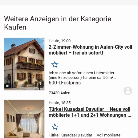
Weitere Anzeigen in der Kategorie
Kaufen
Heute, 19:00
2-Zimmer-Wohnung in Aalen-City voll
möbliert – frei ab sofort❗️
Merken
Ich suche ab sofort einen Untermieter
(eine Einzelperson) für eine ca. 50 m²
große, voll möblierte 2-Zimmer-
600 €
Festpreis
1
KI
Dachgeschosswohnung in bester Lage
der Aalen-City.
Top-Lage
* Nur ca. 150 m
73430 Aalen
zum Rathaus...
Heute, 18:35
Türkei Kusadasi Davutlar – Neue voll
möblierte 1+1 und 2+1 Wohnungen zu
verkaufen
Merken
Türkei Kusadasi Davutlar – Voll möblierte