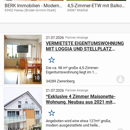
BERK Immobilien - Moderne
4,5-Zimmer-ETW mit Balkon
2-Zimmer- ETW mit
in attraktiver Lage von
63452 Hanau (Brüder-Grimm-Stadt)
64367 Mühltal
Aussicht in beliebter und
Nieder-Ramstadt
ruhiger Lage von Hanau-
Lamboy
21.07.2026
Partner-Anzeige
VERMIETETE EIGENTUMSWOHNUNG
MIT LOGGIA UND STELLPLATZ
SUCHT NEUEN EIGENTÜMER
Merken
Die ca. 98 m² große 4,5-Zimmer-
Eigentumswohnung liegt im 1.
Obergeschoss eines gepflegten
10
Mehrfamilienhauses aus dem Baujahr
34289 Zierenberg
1994 und um 1900. Herzstück der
Wohnung ist die etwa 21 m² große
21.07.2026
Partner-Anzeige
Wohnküche...
*Exklusive 4 Zimmer Maisonette-
Wohnung, Neubau aus 2021 mit
Stellplatz OHNE KÄUFERPROVISION;
Hessengeld!*
Merken
Angeboten wird eine etwa 127m² große,
modern ausgestattete und helle
Maisonette- Wohnung (Ober- und