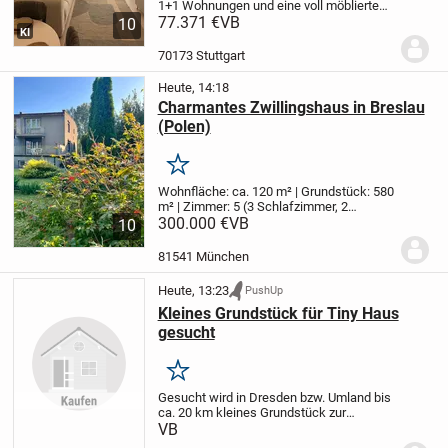
1+1 Wohnungen und eine voll möblierte
2+1 Wohnung
77.371 €
VB
Unsere Wohnungen sind
10
KI
neu und unbenutzt.
Sie befinden sich in
der Nähe von Supermärkten, dem
70173 Stuttgart
Gesundheitszent...
Heute, 14:18
Charmantes Zwillingshaus in Breslau
(Polen)
Merken
Wohnfläche: ca. 120 m² | Grundstück: 580
m² | Zimmer: 5 (3 Schlafzimmer, 2
Wohnzimmer) | Baujahr: 1970er
300.000 €
VB
Dieses
10
liebevoll gepflegte Zwillingshaus
(Doppelhaushälfte) aus den 1970er
81541 München
Jahren bietet auf...
Heute, 13:23
PushUp
Kleines Grundstück für Tiny Haus
gesucht
Merken
Gesucht wird in Dresden bzw. Umland bis
ca. 20 km kleines Grundstück zur
Pacht/Miete/Kauf für Stellung eines Tiny
VB
Hauses.