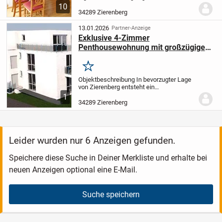
Obergeschoss eines gepflegten
10
Mehrfamilienhauses aus dem Baujahr
34289 Zierenberg
1994 und um 1900. Herzstück der
Wohnung ist die etwa 21 m² große
13.01.2026
Partner-Anzeige
Wohnküche...
Exklusive 4-Zimmer
Penthousewohnung mit großzügiger
Dachterasse zu verkaufen!!!
Merken
Objektbeschreibung In bevorzugter Lage
von Zierenberg entsteht ein
Neubauprojekt mit 5 erstklassigen
1
Wohneinheiten und einem hochwertigen
34289 Zierenberg
Penthaus. Die Stadtvilla wird in
Massivbauweise errichtet und...
Leider wurden nur 6 Anzeigen gefunden.
Speichere diese Suche in Deiner Merkliste und erhalte bei
neuen Anzeigen optional eine E-Mail.
Suche speichern