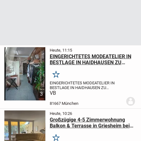
Heute, 11:15
EINGERICHTETES MODEATELIER IN
BESTLAGE IN HAIDHAUSEN ZU
VERKAUFEN
Merken
EINGERICHTETES MODEATELIER IN
BESTLAGE IN HAIDHAUSEN ZU
VERKAUFEN
VB
LEISTUNGEN
Änderungen &
3
Maßanfertigung & Brautkleider & Eigenes
Design
KUNDSCHAFT
Stammkundschaft
81667 München
vorhanden.
LAGE:
Sehr zentral in...
Heute, 10:26
Großzügige 4-5 Zimmerwohnung
Balkon & Terrasse in Griesheim bei
Darmstadt von privat zu verkaufen
Merken