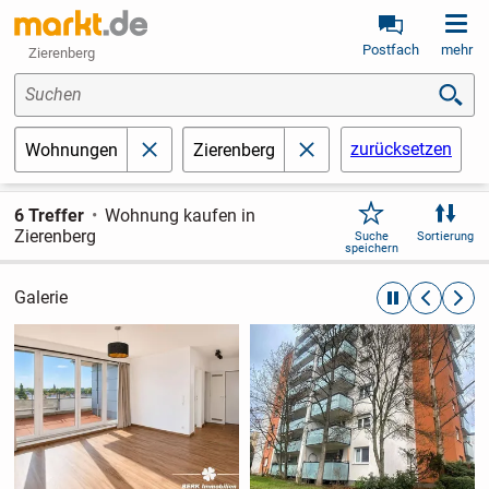
Postfach
mehr
Zierenberg
Suchen
zurücksetzen
Wohnungen
Zierenberg
schließen
schließen
6 Treffer
Wohnung kaufen in
Zierenberg
Suche
Sortierung
speichern
Galerie
automatische R
zurückblät
weite