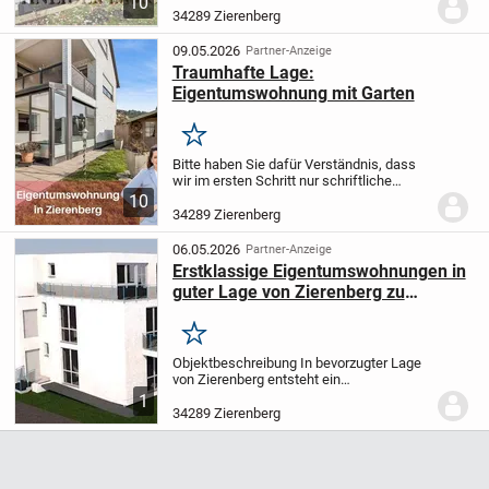
10
Dachgeschoss im 2.Stockwerk) in
34289 Zierenberg
Zierenberg. Die Wohnung besteht aus
einem offenen Wohn/ Essbereich...
09.05.2026
Partner-Anzeige
Traumhafte Lage:
Eigentumswohnung mit Garten
Merken
Bitte haben Sie dafür Verständnis, dass
wir im ersten Schritt nur schriftliche
Anfragen beantworten können. Bitte
10
füllen Sie dafür Ihre Kontaktdaten aus.
34289 Zierenberg
Sie erhalten dann ein ausführliches
Exposé mit...
06.05.2026
Partner-Anzeige
Erstklassige Eigentumswohnungen in
guter Lage von Zierenberg zu
verkaufen !!!
Merken
Objektbeschreibung In bevorzugter Lage
von Zierenberg entsteht ein
Neubauprojekt mit 5 erstklassigen
1
Wohneinheiten und einem hochwertigen
34289 Zierenberg
Penthaus. Die Stadtvilla wird in
Massivbauweise errichtet und...