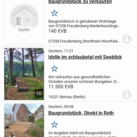
Baugrundstück zu verkaufen
Merken
Baugrundstück in gehobener Wohnlage
von 57258 Freudenberg Niederheuslingen
zu verkaufen.
Ca. 850qm, unverbaubar
Auf
140 €
VB
dem Grundstück befindet sich ein
ehemaliger Fisch Teich der sich gut zu
57258 Freudenberg (Nordrhein-Westfalen)
einem Natur...
Gestern, 11:21
Idylle im schlaubetal mit Seeblick
Merken
Wir verkaufen aus gesundheitlichen
Gründen unseren schönen Bungalow. Er
befindet sich auf dem Camping-u.
11.500 €
VB
Wochenendhausplatz am Schervenzsee.
10
Er ist möbliert und sofort
16321 Bernau (Berlin)
bezugsfertig.
Pacht inkl. 1PKW ...
Gestern, 09:08
Baugrundstück, Direkt in Roth
Merken
Im Angebot steht ein Baugrundstück