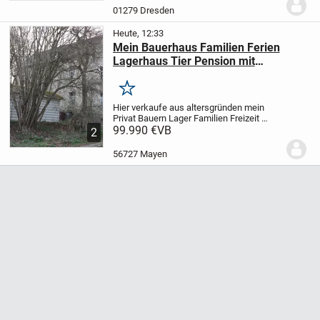
01279 Dresden
Heute, 12:33
Mein Bauerhaus Familien Ferien
Lagerhaus Tier Pension mit
Garten+Stellplatz Nürburgring Nähe
Merken
Hier verkaufe aus altersgründen mein
Privat Bauern Lager Familien Freizeit
Ferien Haus mit Garten+Campen
99.990 €
VB
2
Stellplatz ,auch Tier Pension
möglich,rundum Grundstück 205
56727 Mayen
qm+mehr möglich,Haus 100qm,9...