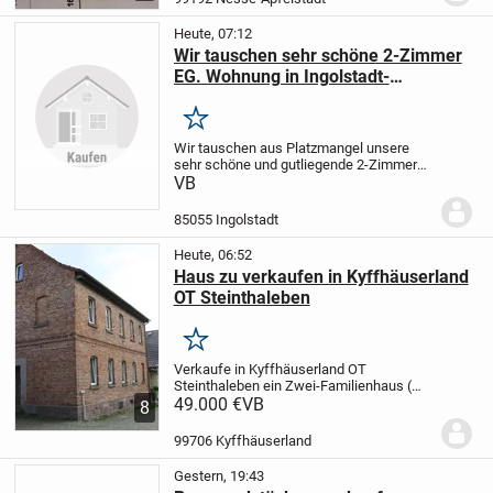
Vollmacht von...
Heute, 07:12
Wir tauschen sehr schöne 2-Zimmer
EG. Wohnung in Ingolstadt-
Oberhaunstadt gegen älteres Haus.
Merken
Wir tauschen aus Platzmangel unsere
sehr schöne und gutliegende 2-Zimmer
Erdgeschoß Wohnung mit 61m
VB
Wohnraum und ca.120m Grund und einen
Tiefgaragenplatz gegen älteres Haus.Die
85055 Ingolstadt
Wohnung ist neu...
Heute, 06:52
Haus zu verkaufen in Kyffhäuserland
OT Steinthaleben
Merken
Verkaufe in Kyffhäuserland OT
Steinthaleben ein Zwei-Familienhaus (
ehemalige Schule ). Baujahr 1925, 8
49.000 €
VB
8
Zimmer, Küche, Bad und WC. Ca 165 m²
Wohnfläche. Grundstück 257 m². Es sind
99706 Kyffhäuserland
größere Renovierungs...
Gestern, 19:43