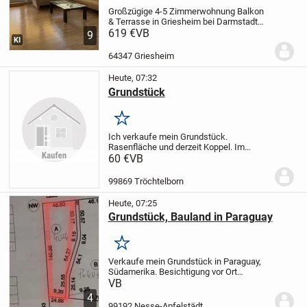
Großzügige 4-5 Zimmerwohnung Balkon
& Terrasse in Griesheim bei Darmstadt
von privat zu
619 €
VB
9
KI
verkaufen
Objektbeschreibung
Bei dem
angebotenen Objekt handelt es sich um
64347 Griesheim
eine attraktive 4/5-Zimmerwohnung in...
Heute, 07:32
Grundstück
Merken
Ich verkaufe mein Grundstück.
Rasenfläche und derzeit Koppel. Im
deklarierten Flächennutzungsplan der VG
60 €
VB
Nesseaue als Mischgebiet ausgewiesen,
so dass es zukünftig bebaut werden
99869 Tröchtelborn
kann. Nach Rücksprache...
Heute, 07:25
Grundstück, Bauland in Paraguay
Merken
Verkaufe mein Grundstück in Paraguay,
Südamerika. Besichtigung vor Ort
möglich, mein Onkel (wohnhaft in
VB
Paraguay) verwaltet alles und wickelt den
4
Verkauf ab. Titel vorhanden. Er hat eine
99192 Nesse-Apfelstädt