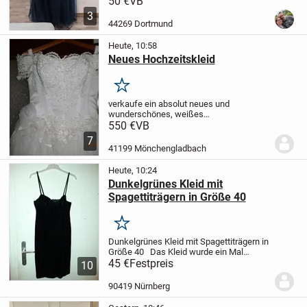
50 €
VB
am Rücken gebunden und ist
3
Trägerlos.Es ist ab der Taille luftig und
44269 Dortmund
Bodenlang.
Ein...
Heute, 10:58
Neues Hochzeitskleid
Merken
verkaufe ein absolut neues und
wunderschönes, weißes
Hochzeitskleid,war noch nie getragen,nur
550 €
VB
anprobiert,wurde dann gekauft und später
7
hat meine Frau sich doch für ein anderes
41199 Mönchengladbach
Kleid entschieden,seit...
Heute, 10:24
Dunkelgrünes Kleid mit
Spagettiträgern in Größe 40
Merken
Dunkelgrünes Kleid mit Spagettiträgern in
Größe 40
Das Kleid wurde ein Mal
getragen und ist in gutem Zustand. Das
45 €
Festpreis
10
Bustier ist mit kleinen Ziersteinen verziert.
Hinten hat das Kleid einen...
90419 Nürnberg