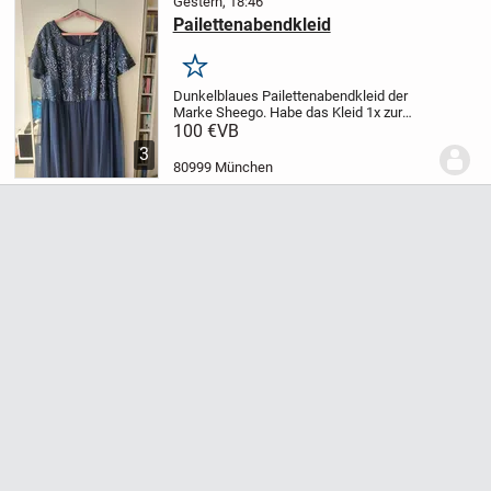
Gestern, 18:46
Pailettenabendkleid
Merken
Dunkelblaues Pailettenabendkleid der
Marke Sheego. Habe das Kleid 1x zur
Hochzeit meines Sohnes getragen
100 €
VB
seitdem ungenutzt. Das Kleid wurde
3
frisch gereinigt. Grösse 44/46. Da ich
80999 München
selbst 177cm gross...