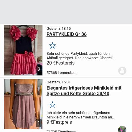
Gestern, 18:15
PARTYKLEID Gr 36
Merken
Sehr schönes Partykleid, auch für den
Abiball geeignet. Das schwarze Oberteil
ist aus Samt
Gr. 36, es wurde nur einmal
20 €
Festpreis
getragen
5,99€ Versand
3
57368 Lennestadt
Gestern, 15:31
Elegantes trägerloses Minikleid mit
Spitze und Kette Größe 38/40
Merken
Ich biete ein sehr schönes trägerloses
Minikleid in einem warmen Braunton an.
Das Kleid besticht durch sein Oberteil aus
9 €
Festpreis
1
zarter Spitze und den fließenden, leichten
Rockteil. Ein besonderer Hingucker...
71735 Eberdingen