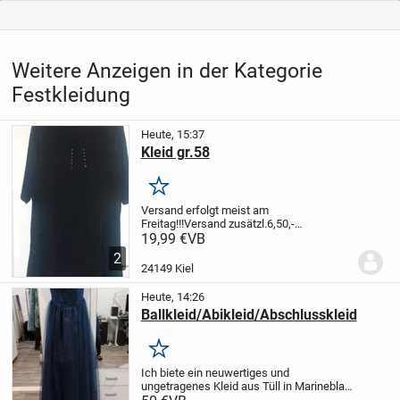
Weitere Anzeigen in der Kategorie
Festkleidung
Heute, 15:37
Kleid gr.58
Merken
Versand erfolgt meist am
Freitag!!!
Versand zusätzl.6,50,-
euro
Schönes Kleid kaum
getragen ,für
19,99 €
VB
grosse
Menschen, ehr MiniKleid.
Für Kleine
2
ehr normales
Kleid. Gut erhalten ,hing
due
24149 Kiel
meiste Zeit...
Heute, 14:26
Ballkleid/Abikleid/Abschlusskleid
Merken
Ich biete ein neuwertiges und
ungetragenes Kleid aus Tüll in Marineblau
mit Glitzer zum Verkauf an.
Das Kleid wird