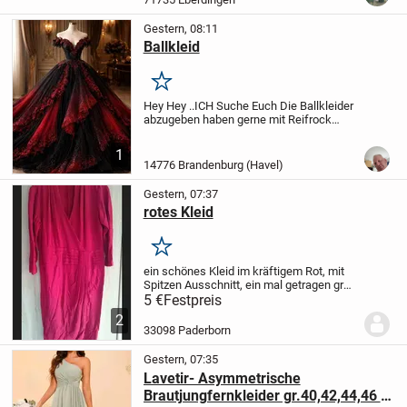
Gestern, 08:11
Ballkleid
Merken
Hey Hey ..ICH Suche Euch Die Ballkleider
abzugeben haben gerne mit Reifrock
Handschuhe Bolero usw ich bräuchte
Größe 50/52 gerne anschreiben
1
14776 Brandenburg (Havel)
Gestern, 07:37
rotes Kleid
Merken
ein schönes Kleid im kräftigem Rot, mit
Spitzen Ausschnitt, ein mal getragen
gr
42
Für 5€ plus Versand
5 €
Festpreis
2
33098 Paderborn
Gestern, 07:35
Lavetir- Asymmetrische
Brautjungfernkleider gr.40,42,44,46 -