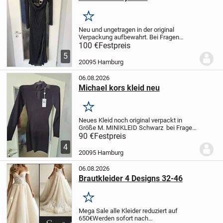
Merken
Neu und ungetragen in der original
Verpackung aufbewahrt. Bei Fragen
schreibt mir gerne gegen Aufpreis ist der
100 €
Festpreis
Versand möglich.
5
20095 Hamburg
06.08.2026
Michael kors kleid neu
Merken
Neues Kleid noch original verpackt in
Größe M. MINIKLEID Schwarz bei Fragen
schreibt mir gerne Versand gegen
90 €
Festpreis
Aufpreis
4
20095 Hamburg
06.08.2026
Brautkleider 4 Designs 32-46
Merken
Mega Sale alle Kleider reduziert auf
650€
Werden sofort nach