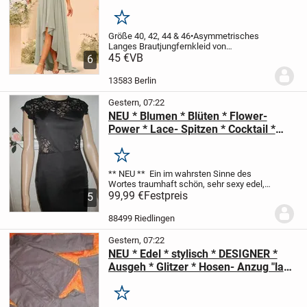
NEU & ORIGINAL VERPACKT
Merken
Größe 40, 42, 44 & 46
•Asymmetrisches
Langes Brautjungfernkleid von
Lavetir
45 €
VB
Original verpackt mit Etikett
Stoff:
6
Chiffon
A-Linie/Princess-Linie
One-
Shoulder-Träger
Asymmetrisch
Rücken
13583 Berlin
Schnürung
Einge...
Gestern, 07:22
NEU * Blumen * Blüten * Flower-
Power * Lace- Spitzen * Cocktail *
Abend * Etui * Bodycon
* Kleid "MARC JACOBS" Gr. 34- 36/
Merken
XS- S * schwarz * Gothic *
** NEU **
Ein im wahrsten Sinne des
Wortes traumhaft schön, sehr sexy edel,
absolut stylisch und exklusiv
99,99 €
Festpreis
schwarzes
5
hochwertigste Lace- Spitzen
mit
unzähligen, romantischen, Blumen *...
88499 Riedlingen
Gestern, 07:22
NEU * Edel * stylisch * DESIGNER *
Ausgeh * Glitzer * Hosen- Anzug "la
strada" Gr. 36- 38/ S * kupfer- braun *
Merken