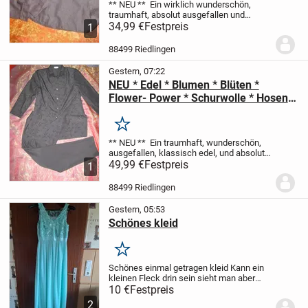
** NEU **
Ein wirklich wunderschön,
traumhaft, absolut ausgefallen und
ebenso edel
34,99 €
Festpreis
ENSEMBLE
dunkel-brauner
1
(mit edlen Kuperfäden durchwirkter)
GLITZER * HOSEN- ANZUG
*
88499 Riedlingen
BESTEHEND *
...
Gestern, 07:22
NEU * Edel * Blumen * Blüten *
Flower- Power * Schurwolle * Hosen-
Anzug "City Combi by delMod" K.- Gr.
22 * 42/ M * dunkel- grau * anthrazit *
Merken
** NEU **
Ein traumhaft, wunderschön,
ausgefallen, klassisch edel, und absolut
stylisch
49,99 €
in der immer aktuellen Farbe
Festpreis
1
dunkel- grau * anthrazit
Zweiteiliges
ENSEMBLE
** City Combi by...
88499 Riedlingen
Gestern, 05:53
Schönes kleid
Merken
Schönes einmal getragen kleid
Kann ein
kleinen Fleck drin sein sieht man aber
nicht kann zur Hochzeit abiball oder trom
10 €
Festpreis
getragen werden
Nur Barzahlung per
2