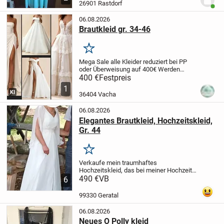
abholung
26901 Rastdorf
Benut
06.08.2026
Brautkleid gr. 34-46
Merken
Mega Sale alle Kleider reduziert bei PP
oder Überweisung auf 400€
Werden
sofort nach Zahlungseingang
400 €
Festpreis
angefertigt!
Lieferzeit ca. 21Tage
PayPal
1
oder Überweisung möglich
Gr.
KI
36404 Vacha
32,34,36,38,40,42,44,46...
06.08.2026
Elegantes Brautkleid, Hochzeitskleid,
Gr. 44
Merken
Verkaufe mein traumhaftes
Hochzeitskleid, das bei meiner Hochzeit
für viele bewundernde Blicke gesorgt hat.
490 €
VB
6
Es besticht durch eine wunderschöne A-
Linie, fließenden Chiffon-Stoff und
99330 Geratal
elegante Spitze...
06.08.2026
Neues O Polly kleid