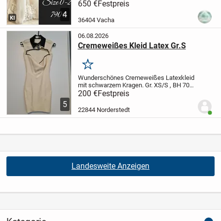
Zahlungseingang angefertigt!
Lieferzeit
650 €
Festpreis
ca. 21Tage
PayPal oder Überweisung
4
möglich
Gr. 32,34,36,38,40,42,44,46
KI
36404 Vacha
möglich
06.08.2026
Cremeweißes Kleid Latex Gr.S
Merken
Wunderschönes Cremeweißes Latexkleid
mit schwarzem Kragen.
Gr. XS/S , BH 70D,
75D, 75C, 70C
Länge: 80cm
Extravaganter
200 €
Festpreis
Ausschnitt oben, die Oberweite ist
5
trotzdem verdeckt.
Reißverschluss...
22844 Norderstedt
Benut
Landesweite Anzeigen