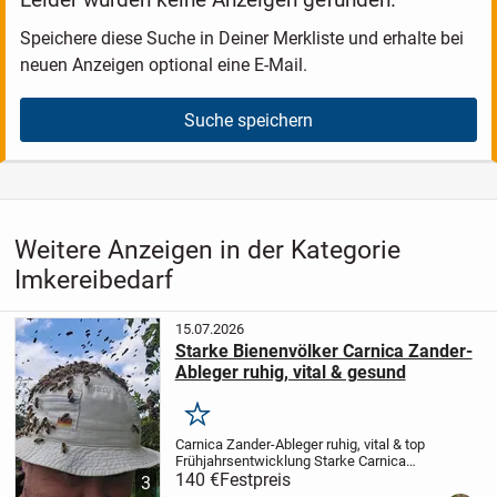
Speichere diese Suche in Deiner Merkliste und erhalte bei
neuen Anzeigen optional eine E-Mail.
Suche speichern
Weitere Anzeigen in der Kategorie
Imkereibedarf
15.07.2026
Starke Bienenvölker Carnica Zander-
Ableger ruhig, vital & gesund
Merken
Carnica Zander-Ableger ruhig, vital & top
Frühjahrsentwicklung
Starke Carnica
Zander-Ableger aus eigener Imkerei
140 €
Festpreis
3
abzugeben
Ich gebe mehrere Ableger aus