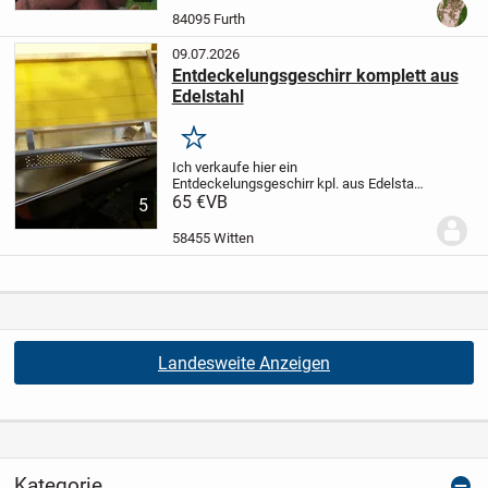
dem letzten Jahr ab – mit überwinterter,...
84095 Furth
09.07.2026
Entdeckelungsgeschirr komplett aus
Edelstahl
Merken
Ich verkaufe hier ein
Entdeckelungsgeschirr kpl. aus Edelstahl
mit Abstreifer montierbar für Rechts- oder
65 €
VB
5
Lingshänder passent für Zander, Dadant,
Deutsch Normal usw. Einfach
58455 Witten
nachfragen.
Das Geschirr...
Landesweite Anzeigen
Kategorie