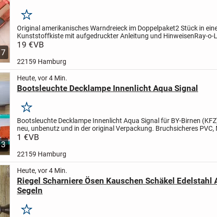
Merken
Original amerikanisches Warndreieck im Doppelpaket
2 Stück in ein
Kunststoffkiste mit aufgedruckter Anleitung und Hinweisen
Ray-o-L
Emergency Device RX 301
19 €
VB
Geprüft SAE J-774-FMVSS 125 SAE...
7
22159 Hamburg
Heute, vor 4 Min.
Bootsleuchte Decklampe Innenlicht Aqua Signal
Merken
Bootsleuchte Decklampe Innenlicht Aqua Signal für BY-Birnen (KFZ
neu, unbenutz und in der original Verpackung.
Bruchsicheres PVC,
140x40x40mm. Mit Druck-Schalter.
1 €
VB
Das Gerät ist in...
3
22159 Hamburg
Heute, vor 4 Min.
Riegel Scharniere Ösen Kauschen Schäkel Edelstahl 
Segeln
Merken