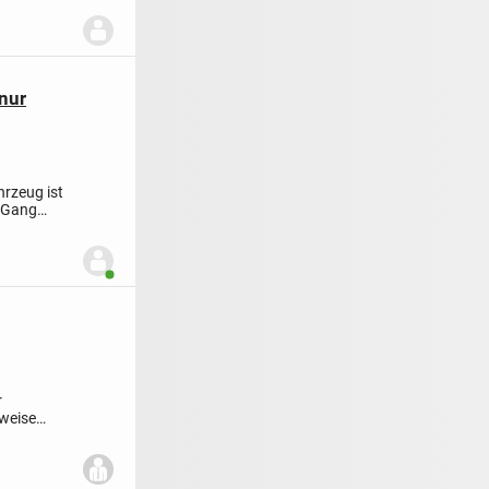
nur
hrzeug ist
6 Gang
Benutzer ist online
r
lweise