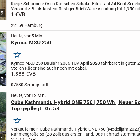
Riegel Scharniere Ösen Kauschen Schäkel Edelstahl A4 Boot Segel
Versand z.B. als kostengünstiger Brief/Warensendung füt 1,95€ od
9
Hermes-Päckchen (versichert) für 4,90€ ist auch...
1 €
VB
22159 Hamburg
Heute, vor 5 Min.
Kymco MXU 250
Merken
Kymco MXU 250 Baujahr 2006 TÜV April 2028 fahrbereit in guten 
Stollen Räder sind auch noch mit dabei.
1.888 €
VB
3
07580 Seelingstädt
Heute, vor 12 Min.
Cube Kathmandu Hybrid ONE 750 | 750 Wh | Neuer B
Top gepflegt | Gr. 58
Merken
Verkaufe mein Cube Kathmandu Hybrid ONE 750 (Modelljahr 2023)
Rahmengröße 58 (28 Zoll) aus erster Hand. Das Fahrrad stammt a
11
BusinessBike-Leasing und wurde während der gesamten Laufzeit..
2.199 €
VB