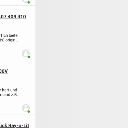
Benutzer ist online
407 409 410
31
Ich biete
s) original
Benutzer ist online
st 10A bei 500V
r hart und
rsand z.B.
Benutzer ist online
ück Ray-o-Lit