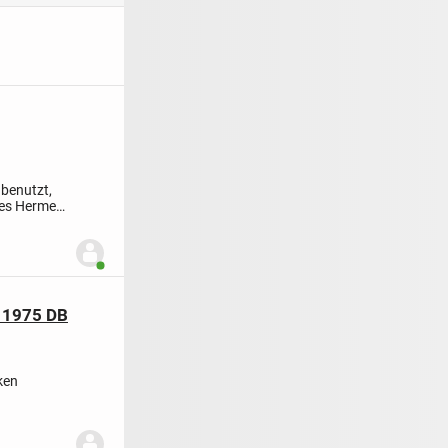
nbenutzt,
ges Hermes-
Benutzer ist online
 1975 DB
ken
m Jahre...