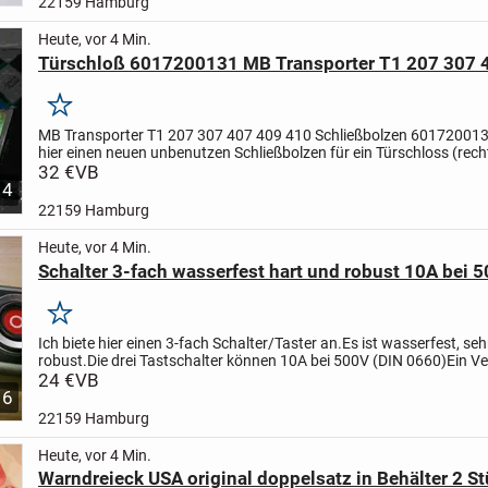
22159 Hamburg
Heute, vor 4 Min.
Türschloß 6017200131 MB Transporter T1 207 307 
Merken
MB Transporter T1 207 307 407 409 410 Schließbolzen 60172001
hier einen neuen unbenutzen Schließbolzen für ein Türschloss (recht
von Mercedes an.
32 €
VB
In original Verpackung, nur für...
4
22159 Hamburg
Heute, vor 4 Min.
Schalter 3-fach wasserfest hart und robu
Merken
Ich biete hier einen 3-fach Schalter/Taster an.
Es ist wasserfest, seh
robust.
Die drei Tastschalter können 10A bei 500V (DIN 0660)
Ein Ve
als kostengünstiges Hermes-Päckchen...
24 €
VB
6
22159 Hamburg
Heute, vor 4 Min.
Warndreieck USA original doppelsatz in Behälter 2 St