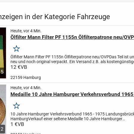
nzeigen in der Kategorie Fahrzeuge
Heute, vor 4 Min.
Ölfilter Mann Filter PF 1155n Ölfilterpatrone neu/OVP
Merken
Ölfilter Mann Filter PF 1155n Ölfilterpatrone neu/OVP
Das Teil ist u
neu und noch original verpackt.
Ein Versand z.B. als kostengünsti
Päckchen/Paket (versichert) ist auch...
12 €
VB
5
22159 Hamburg
Heute, vor 4 Min.
Medaille 10 Jahre Hamburger Verkehrsverbund 1965
Merken
10 Jahre Hamburger Verkehrsverbund 1965 - 1975 Landungsbrüc
Hamburg
Verkauf einer seltene Medaille 10 Jahre Hamburger
Verkehrsverbund, Rückseite Freie und Hansestadt Hamburg
1 €
VB
Aus de
2