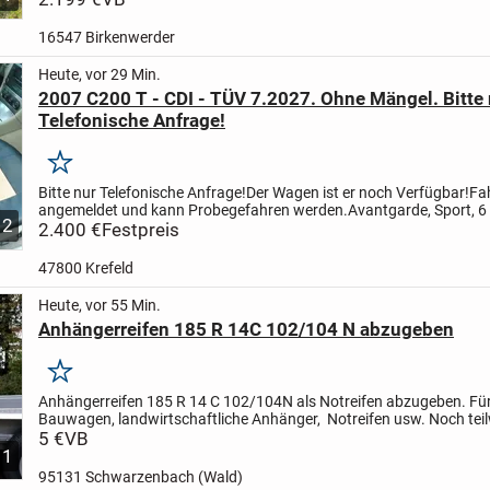
16547 Birkenwerder
Heute, vor 29 Min.
2007 C200 T - CDI - TÜV 7.2027. Ohne Mängel. Bitte 
Telefonische Anfrage!
Merken
Bitte nur Telefonische Anfrage!
Der Wagen ist er noch Verfügbar!
Fa
angemeldet und kann Probegefahren werden.
Avantgarde, Sport, 
12
Handschaltung, AC, AHK.
2.400 €
Festpreis
Mehr zum Wagen:
8 Fach...
47800 Krefeld
Heute, vor 55 Min.
Anhängerreifen 185 R 14C 102/104 N abzugeben
Merken
Anhängerreifen 185 R 14 C 102/104N als Notreifen abzugeben.
Fü
Bauwagen, landwirtschaftliche Anhänger, Notreifen usw.
Noch tei
Mindestprofil vorhanden, teilweise aber abgefahren.
5 €
VB
...
1
95131 Schwarzenbach (Wald)