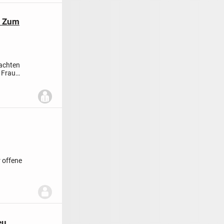
. Zum
achten
 Frau
 offene
u,