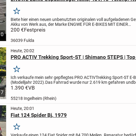
Merken
Biete hier einen neuen unbenutzten originalen voll aufgeladenen G
Akku von Werk aus, der Marke ENGWE FÜR E-BIKES MIT EINER
AKKUKAPAZITÄT VON 48 VOLT UND 13 BIS 16 AMPERE. Die anschlu
200 €
Festpreis
10
36039 Fulda
Heute, 20:02
PRO ACTIV Trekking Sport-ST | Shimano STEPS | Top
Merken
Ich verkaufe mein sehr gepflegtes PRO ACTIV
Trekking Sport-ST E-B
(Modelljahr 2022).
Das Fahrrad wurde nur 2.619 km gefahren und
b
in einem sehr guten technischen
1.390 €
VB
und optischen Zustand....
7
55218 Ingelheim (Rhein)
Heute, 20:01
Fiat 124 Spider Bj. 1979
Merken
Verkaufe einen 124 Fiat Spider mit 84 700 Meilen .Reparatur bedürft