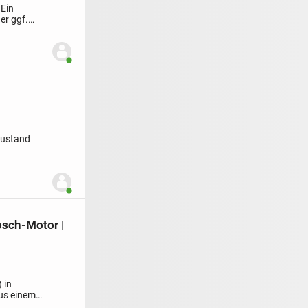
n
Ein
er ggf.
Benutzer ist online
Zustand
Benutzer ist online
osch-Motor |
 in
us einem
.