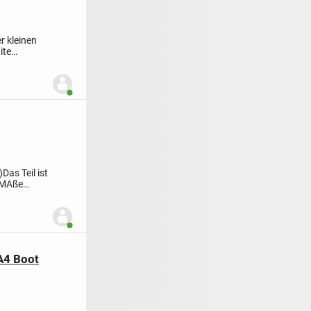
er kleinen
ite
Benutzer ist online
)
Das Teil ist
 MAße
Benutzer ist online
A4 Boot