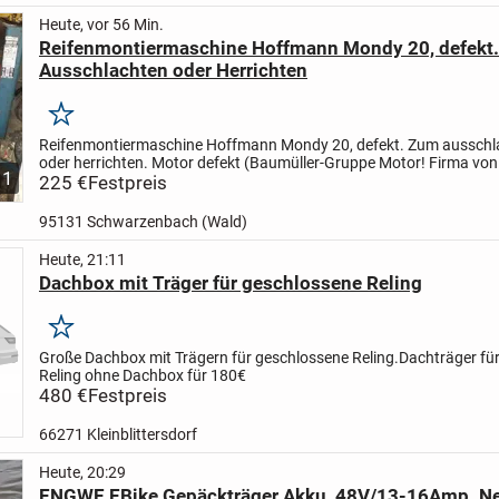
Heute, vor 56 Min.
Reifenmontiermaschine Hoffmann Mondy 20, defekt
Ausschlachten oder Herrichten
Merken
Reifenmontiermaschine Hoffmann Mondy 20, defekt.
Zum ausschl
oder herrichten.
Motor defekt (Baumüller-Gruppe Motor! Firma von
1
Söder!), Rest top.
225 €
Festpreis
Abdrückschaufel top, Zylinder dicht, sehr...
95131 Schwarzenbach (Wald)
Heute, 21:11
Dachbox mit Träger für geschlossene Reling
Merken
Große Dachbox mit Trägern für geschlossene Reling.
Dachträger für
Reling ohne
Dachbox für 180€
480 €
Festpreis
66271 Kleinblittersdorf
Heute, 20:29
ENGWE EBike Gepäckträger Akku, 48V/13-16Amp. Ne