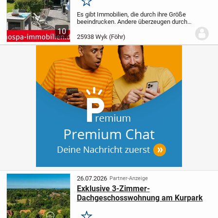
Merken
Es gibt Immobilien, die durch ihre Größe
beeindrucken. Andere überzeugen durch
ihre Lage. Und es gibt jene seltenen
10
Anwesen, deren besondere Qualität aus
25938 Wyk (Föhr)
dem harmonischen Zusammenspiel von
Architektur...
26.07.2026
Partner-Anzeige
Exklusive 3-Zimmer-
Dachgeschosswohnung am Kurpark