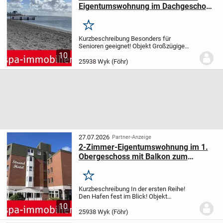
Eigentumswohnung im Dachgeschoss
mit Balkon !
Merken
Kurzbeschreibung Besonders für
Senioren geeignet! Objekt Großzügige
Eigentumswohnung in unmittelbarer Nähe
10
zum Fähranleger und Strand.
Wir bieten
25938 Wyk (Föhr)
eine charmante Eigentumswohnung in
Wyk auf Föhr an,...
27.07.2026
Partner-Anzeige
2-Zimmer-Eigentumswohnung im 1.
Obergeschoss mit Balkon zum
Strand!
Merken
Kurzbeschreibung In der ersten Reihe!
Den Hafen fest im Blick! Objekt
Eigentumswohnung in unmittelbarer Nähe
10
zum Fähranleger und Strand.
Wir bieten
25938 Wyk (Föhr)
eine charmante Eigentumswohnung in