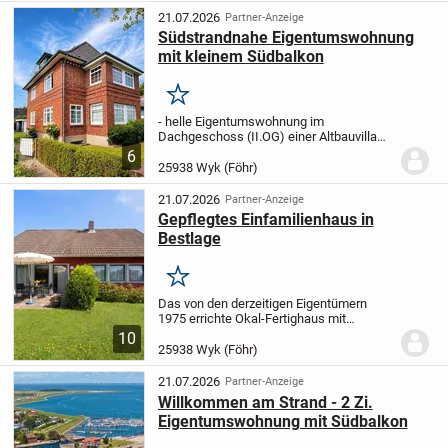
13357
Diese wunderschö...
21.07.2026
Partner-Anzeige
Südstrandnahe Eigentumswohnung
mit kleinem Südbalkon
Merken
- helle Eigentumswohnung im
Dachgeschoss (II.OG) einer Altbauvilla
mit nur fünf Wohneinheiten - zur
6
Wohnung gehört ein Pkw-Stellplatz
25938 Wyk (Föhr)
Gemeinschaftssauna im Haus, ebenso
Waschmaschine und Trockner...
21.07.2026
Partner-Anzeige
Gepflegtes Einfamilienhaus in
Bestlage
Merken
Das von den derzeitigen Eigentümern
1975 errichte Okal-Fertighaus mit
Teilkeller und liebevoll "Seifenkiste"
10
benannte, gepflegte Wohnhaus bietet ein
25938 Wyk (Föhr)
gemütliches Zuhause in ruhiger Bestlage
von Wyk auf...
21.07.2026
Partner-Anzeige
Willkommen am Strand - 2 Zi.
Eigentumswohnung mit Südbalkon