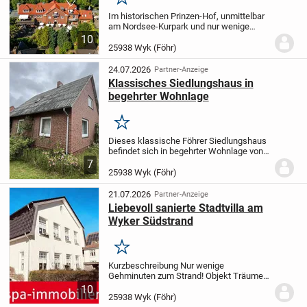
Merken
Im historischen Prinzen-Hof, unmittelbar
am Nordsee-Kurpark und nur wenige
Schritte vom beliebten Südstrand
10
entfernt, befindet sich die exklusive
25938 Wyk (Föhr)
Dachgeschosswohnung "Sonne".
Eingebettet in die...
24.07.2026
Partner-Anzeige
Klassisches Siedlungshaus in
begehrter Wohnlage
Merken
Dieses klassische Föhrer Siedlungshaus
befindet sich in begehrter Wohnlage von
Wyk auf Föhr. Die ruhige und dennoch
7
zentrale Lage vereint hohe Wohnqualität
25938 Wyk (Föhr)
mit kurzen Wegen:
Einkaufsmöglichkeiten, die...
21.07.2026
Partner-Anzeige
Liebevoll sanierte Stadtvilla am
Wyker Südstrand
Merken
Kurzbeschreibung Nur wenige
Gehminuten zum Strand! Objekt Träumen
- Wohlfühlen - den Tag genießen
Stadtvilla
10
mit kompaktem Grundstück und
25938 Wyk (Föhr)
hochwertiger Ausstattung
Objekt 882/0-