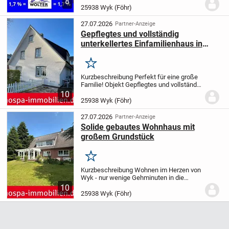
8
Balkon
- Kellerabteil
- Pkw-Stellplatz
Sie
25938 Wyk (Föhr)
suchen eine Wohnung in Wyk auf Föhr,
die Ruhe und...
27.07.2026
Partner-Anzeige
Gepflegtes und vollständig
unterkellertes Einfamilienhaus in
ruhiger Wohnlage
Merken
Kurzbeschreibung Perfekt für eine große
Familie! Objekt Gepflegtes und vollständig
unterkellertes Einfamilienhaus in ruhiger
10
Wohnlage
882/0-11844 Wyk auf Föhr
Viel
25938 Wyk (Föhr)
Wohn-/ und Nutzfläche
Erdgeschoss...
27.07.2026
Partner-Anzeige
Solide gebautes Wohnhaus mit
großem Grundstück
Merken
Kurzbeschreibung Wohnen im Herzen von
Wyk - nur wenige Gehminuten in die
Innenstadt Objekt Massiv gebautes
10
Wohnhaus mit Wintergarten
882/0-13411
25938 Wyk (Föhr)
Wyk auf Föhr
Mit großem
sonnendurchfluteten...