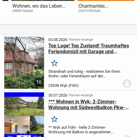
Wohnen, wo das Leben
Charmantes
entschleunigt -
Einfamilienhaus mit
24809 Nübbel
25474 Ellerbek
Einfamilienhaus mit
Modernisierungspotenzial
Wohlfühlcharakter
in idyllischer Lage in
Ellerbek
03.08.2026
Partner-Anzeige
Top Lage! Top Zustand! Traumhaftes
Feriendomizil mit Garage und
separatem Studio am Südstrand
Merken
Strandnah und ruhig - realisieren Sie Ihren
Wohn- oder Ferientraum auf der
Nordseeinsel Föhr. Diese Perle im
10
begehrten Wyker Südstrand-Viertel
25938 Wyk (Föhr)
präsentiert sich auf knapp 1200
Quadratmetern Grundstücks...
30.07.2026
Partner-Anzeige
*** Wohnen in Wyk: 2-Zimmer-
Wohnung mit Südwestbalkon Pkw-
Stellplatz ***
Merken
** Wyk auf Föhr - helle 2-Zimmer-
Wohnung mit Balkon in angenehmer
Wohnlage **
- ca. 53 m² Wohnfläche
-