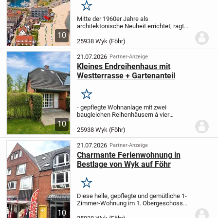
Merken
Mitte der 1960er Jahre als
architektonische Neuheit errichtet, ragt
das Apartmenthaus "Atlantischer Hof" in
10
den Strandbereich des Wyker
25938 Wyk (Föhr)
Hafenstrandes hinein. Die hier
angebotene 2 Zimmer Eigentumswohn...
21.07.2026
Partner-Anzeige
Kleines Endreihenhaus mit
Westterrasse + Gartenanteil
Merken
- gepflegte Wohnanlage mit zwei
baugleichen Reihenhäusern á vier
Hausscheiben auf einem knapp 1.700 m
10
großen Grundstück - zum Verkauf steht
25938 Wyk (Föhr)
ein Reihenendhaus - zur Wohnung gehört
das Sondernutzungsrec...
21.07.2026
Partner-Anzeige
Charmante Ferienwohnung in
Bestlage von Wyk auf Föhr
Merken
Diese helle, gepflegte und gemütliche 1-
Zimmer-Wohnung im 1. Obergeschoss
befindet sich in einer der begehrtesten
10
Lagen von Wyk auf Föhr - direkt auf der