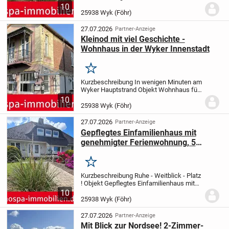
eine charmante Eigentumswohnung in
10
Wyk auf Föhr an, die ideal für Singles oder
25938 Wyk (Föhr)
Paare ist. Die Wohnung hat eine
Wohnfläche...
27.07.2026
Partner-Anzeige
Kleinod mit viel Geschichte -
Wohnhaus in der Wyker Innenstadt
Merken
Kurzbeschreibung In wenigen Minuten am
Wyker Hauptstrand Objekt Wohnhaus für
Individualisten
882/12741 Wyk auf
10
Föhr
"Der Glückliche Matthias" mit viel
25938 Wyk (Föhr)
Potential in attraktiver Lage
Als Haus
aus...
27.07.2026
Partner-Anzeige
Gepflegtes Einfamilienhaus mit
genehmigter Ferienwohnung, 5
Bädern, 2 Terrassen und
Saunabereich
Merken
Kurzbeschreibung Ruhe - Weitblick - Platz
! Objekt Gepflegtes Einfamilienhaus mit
genehmigter Ferienwohnung, 5 Bädern, 2
10
Terrassen und
25938 Wyk (Föhr)
Saunabereich
Erdgeschoss:
Wohn-/Esszimmer
mit Ausgang zur...
27.07.2026
Partner-Anzeige
Mit Blick zur Nordsee! 2-Zimmer-