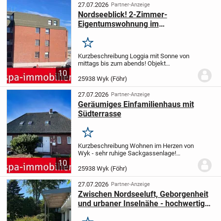
Wyk auf Föhr an,...
27.07.2026
Partner-Anzeige
Nordseeblick! 2-Zimmer-
Eigentumswohnung im
3.Obergeschoss mit geschlossener
Loggia!
Merken
Kurzbeschreibung Loggia mit Sonne von
mittags bis zum abends! Objekt
Großzügige Eigentumswohnung in
10
unmittelbarer Nähe zum Fähranleger und
25938 Wyk (Föhr)
Strand.
Wir bieten eine charmante
Eigentumswohnung in Wyk...
27.07.2026
Partner-Anzeige
Geräumiges Einfamilienhaus mit
Südterrasse
Merken
Kurzbeschreibung Wohnen im Herzen von
Wyk - sehr ruhige Sackgassenlage!
Objekt Massiv gebautes Einfamilienhaus
10
mit Garage
882/0-13231 Wyk auf
25938 Wyk (Föhr)
Föhr
Erdgeschoss: geräumiges
Wohn-/Esszimmer mit Zugang...
27.07.2026
Partner-Anzeige
Zwischen Nordseeluft, Geborgenheit
und urbaner Inselnähe - hochwertiger
Bungalow