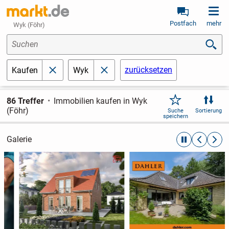
Postfach
mehr
Wyk (Föhr)
Suchen
zurücksetzen
Kaufen
Wyk
schließen
schließen
86 Treffer
Immobilien kaufen in Wyk
(Föhr)
Suche
Sortierung
speichern
Galerie
automatische R
zurückblät
weite