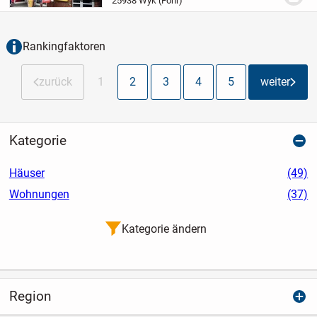
25938 Wyk (Föhr)
"Schokoladenseite" der Insel. Nur etwa
50...
Rankingfaktoren
zurück
1
2
3
4
5
weiter
Kategorie
Häuser
(49)
Wohnungen
(37)
Kategorie ändern
Region