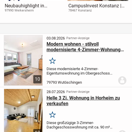
Neubauhighlight in
CampusInvest Konstanz |
Weikersheim - zentral,
Bezugsfrei ab September -
97990 Weikersheim
78467 Konstanz
energieeffizient &
ideale Kapitalanlage oder
förderfähig!
Wohnung für Eigennutzer
03.08.2026
Partner-Anzeige
Modern wohnen - stilvoll
modernisierte 4-Zimmer-Wohnung
mit Dachterrasse, Balkon und Garage
Merken
Diese modernisierte 4-Zimmer-
Eigentumswohnung im Obergeschoss
eines gepflegten Dreifamilienhauses
10
überzeugt mit rund 118 m² Wohnfläche,
79793 Wutöschingen
einer durchdachten Raumaufteilung und
einer zentralen,...
28.07.2026
Partner-Anzeige
Helle 3 Zi. Wohnung in Horheim zu
verkaufen
Merken
Diese großzügige 3-Zimmer-
Dachgeschosswohnung mit ca. 90 m²
Wohnfläche befindet sich in einem