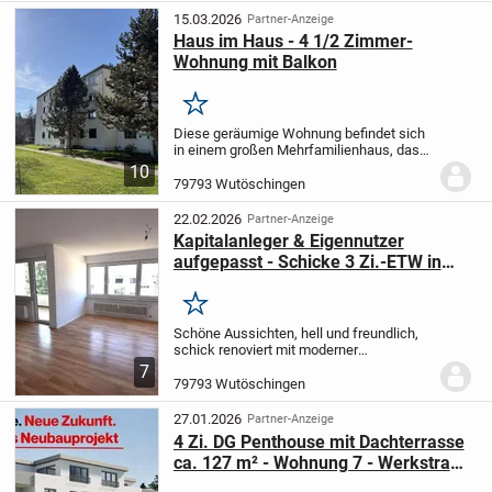
die Wohnung...
15.03.2026
Partner-Anzeige
Haus im Haus - 4 1/2 Zimmer-
Wohnung mit Balkon
Merken
Diese geräumige Wohnung befindet sich
in einem großen Mehrfamilienhaus, das
1973 in Massivbauweise erstellt
10
wurde.
Aufgrund der Lage im Hochparterre
79793 Wutöschingen
ist die Wohnung von der Haustür über nur
wenige...
22.02.2026
Partner-Anzeige
Kapitalanleger & Eigennutzer
aufgepasst - Schicke 3 Zi.-ETW in
Wutöschingen!
Merken
Schöne Aussichten, hell und freundlich,
schick renoviert mit moderner
Einbauküche, einem pfiffiger Grundriss
7
und der Balkon mit Aussicht in die Natur.
79793 Wutöschingen
Ideal die kurzen Wege zu den
Einkaufsmöglichkeite...
27.01.2026
Partner-Anzeige
4 Zi. DG Penthouse mit Dachterrasse
ca. 127 m² - Wohnung 7 - Werkstraße
3a, 79793 Wutöschingen - Neubau