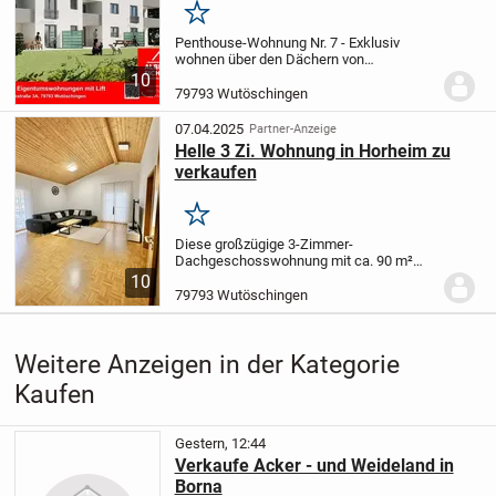
Merken
Penthouse-Wohnung Nr. 7 - Exklusiv
wohnen über den Dächern von
Wutöschingen:
Modernes Wohnen mit
10
besonderem Flair:
Die Penthouse-
79793 Wutöschingen
Wohnung Nr. 7 vereint stilvolle Architektur,
hochwertige Bauqualitä...
07.04.2025
Partner-Anzeige
Helle 3 Zi. Wohnung in Horheim zu
verkaufen
Merken
Diese großzügige 3-Zimmer-
Dachgeschosswohnung mit ca. 90 m²
Wohnfläche befindet sich in einem
10
gepflegten 6-Familienhaus aus dem
79793 Wutöschingen
Baujahr 2002 in Horheim und überzeugt
durch eine durchdachte Raumaufteil...
Weitere Anzeigen in der Kategorie
Kaufen
Gestern, 12:44
Verkaufe Acker - und Weideland in
Borna