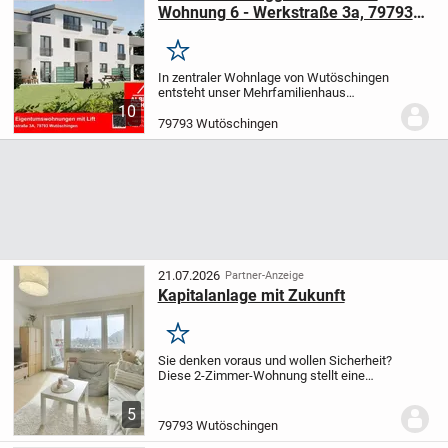
Wohnung 6 - Werkstraße 3a, 79793
Wutöschingen - Neubau
Merken
In zentraler Wohnlage von Wutöschingen
entsteht unser Mehrfamilienhaus
"Werkstraße 3a" mit 8 Wohneinheiten.
In
10
massiver Kalksandsteinbauweise
79793 Wutöschingen
errichtet, wird das Haus dem Ruhe- und
Erholungsbedürfni...
21.07.2026
Partner-Anzeige
Kapitalanlage mit Zukunft
Merken
Sie denken voraus und wollen Sicherheit?
Diese 2-Zimmer-Wohnung stellt eine
interessante Investitionsmöglichkeit für
Kapitalanleger dar, die Wert auf eine
5
solide und langfristige Anlage legen. Die...
79793 Wutöschingen