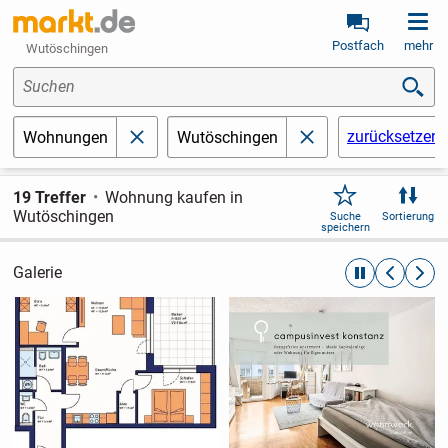
Postfach
mehr
Wutöschingen
Suchen
zurücksetzen
Wohnungen
Wutöschingen
schließen
schließen
19 Treffer
Wohnung kaufen in
Wutöschingen
Suche
Sortierung
speichern
Galerie
automatische R
zurückblät
weite