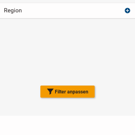
Region
Filter anpassen
Nutzungsbedingungen
Datenschutz
Barrierefreiheit
Impressum
Kontakt
Hilfe
Sicherheit
Jugendschutz