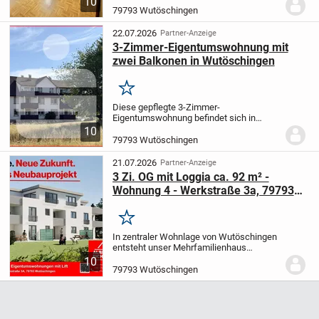
10
gepflegten 6-Familienhaus aus dem
79793 Wutöschingen
Baujahr 2002 in Horheim und überzeugt
durch eine durchdachte Raumaufteil...
22.07.2026
Partner-Anzeige
3-Zimmer-Eigentumswohnung mit
zwei Balkonen in Wutöschingen
Merken
Diese gepflegte 3-Zimmer-
Eigentumswohnung befindet sich in
einem ruhigen Mehrfamilienhaus mit
10
lediglich drei Wohneinheiten. Zusammen
79793 Wutöschingen
mit dem direkt angebauten Gebäudeteil
umfasst die Wohnanlage...
21.07.2026
Partner-Anzeige
3 Zi. OG mit Loggia ca. 92 m² -
Wohnung 4 - Werkstraße 3a, 79793
Wutöschingen - Neubau
Merken
In zentraler Wohnlage von Wutöschingen
entsteht unser Mehrfamilienhaus
"Werkstraße 3a" mit 8 Wohneinheiten.
In
10
massiver Kalksandsteinbauweise
79793 Wutöschingen
errichtet, wird das Haus dem Ruhe- und
Erholungsbedürfni...