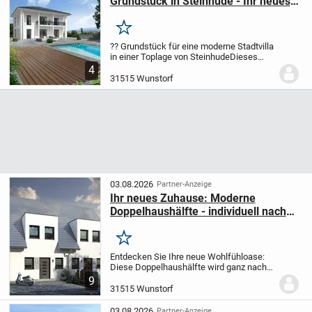
Grundstück in Steinhude - Ihr neues
Zuhause in bester Lage
Merken
?? Grundstück für eine moderne Stadtvilla
in einer Toplage von Steinhude
Dieses
reizvolle Grundstück befindet sich in einer
4
begehrten Wohngegend von Steinhude
31515 Wunstorf
und vereint eine ruhige
Wohnatmosphäre...
03.08.2026
Partner-Anzeige
Ihr neues Zuhause: Moderne
Doppelhaushälfte - individuell nach
Ihren Vorstellungen
Merken
Entdecken Sie Ihre neue Wohlfühloase:
Diese Doppelhaushälfte wird ganz nach
Ihren Vorgaben projektiert. Auf rund
9
113,64 m² Wohnfläche und einem ca. 345
31515 Wunstorf
m² großen Grundstück entsteht Ihr
modernes Heim...
03.08.2026
Partner-Anzeige