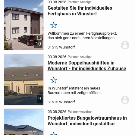
zwei Etagen,...
03.08.2026
Partner-Anzeige
Gestalten Sie Ihr individuelles
Fertighaus in Wunstorf
Merken
Willkommen zu einem Fertighausprojekt,
das sich ganz nach Ihren Vorstellungen
richtet! In Wunstorf erwartet Sie die
10
Chance, Ihre Traumimmobilie nach Ihren
31515 Wunstorf
eigenen Vorgaben zu realisieren. Mit...
03.08.2026
Partner-Anzeige
Moderne Doppelhaushälften in
Wunstorf - Ihr individuelles Zuhause
Merken
In Wunstorf entsteht ein neues
Bauvorhaben mit zeitgemäßen
Doppelhaushälften, die Ihnen die
9
Möglichkeit bieten, Ihr Eigenheim ganz
31515 Wunstorf
nach Ihren Vorstellungen zu gestalten.
Auf zwei Etagen erstrecken...
03.08.2026
Partner-Anzeige
Projektiertes Bungalowtraumhaus in
Wunstorf, individuell gestaltbar