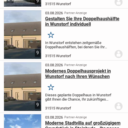
9
genießen ca. 113,64 m² Wohnfläche auf
31515 Wunstorf
einem ca. 345 m² großen Grundstück - in
einer...
03.08.2026
Partner-Anzeige
Gestalten Sie Ihre Doppelhaushälfte
in Wunstorf individuell
Merken
In Wunstorf entstehen zeitgemäße
Doppelhaushälften, bei denen Sie Ihr
neues Zuhause ganz nach Ihren
9
Wünschen verwirklichen können. Die
31515 Wunstorf
131,18 m² Wohnfläche erstreckt sich über
zwei Etagen und bietet...
03.08.2026
Partner-Anzeige
Modernes Doppelhausprojekt in
Wunstorf nach Ihren Wünschen
Merken
Dieses geplante Doppelhaus in Wunstorf
gibt Ihnen die Chance, Ihr zukünftiges
Zuhause ganz nach Ihren individuellen
9
Bedürfnissen zu gestalten. Auf etwa
31515 Wunstorf
131,18 m² Wohnfläche über zwei Ebenen
finden...
03.08.2026
Partner-Anzeige
Moderne Stadtvilla auf großzügigem