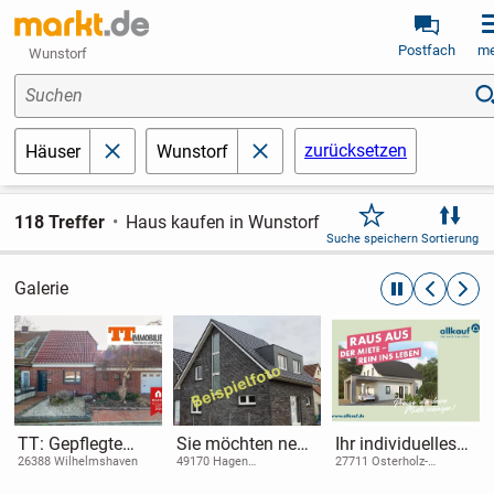
Postfach
me
Wunstorf
Suchen
zurücksetzen
Häuser
Wunstorf
schließen
schließen
118 Treffer
Haus kaufen in Wunstorf
Suche speichern
Sortierung
Galerie
automatische R
zurückblät
weite
TT: Gepflegte
Sie möchten neu
Ihr individuelles
Doppelhaushälfte
bauen und
Einfamilienhaus -
26388 Wilhelmshaven
49170 Hagen
27711 Osterholz-
(Teutoburger Wald)
Scharmbeck
mit großem
energieeffizient
maßgeschneidert