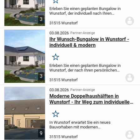
Merken
Erleben Sie einen geplanten Bungalow in
Wunstorf, der individuell nach Ihren
Wünschen gestaltet werden kann. Dieses
3
moderne Fertighaus vereint Komfort auf
31515 Wunstorf
einer Ebene mit vier Zimmern und circa
142,02...
03.08.2026
Partner-Anzeige
Ihr Wunsch-Bungalow in Wunstorf -
individuell & modern
Merken
Erleben Sie einen geplanten Bungalow in
Wunstorf, der nach Ihren persönlichen
Vorstellungen realisiert werden kann. Das
3
zeitgemäße Fertighaus bietet Ihnen auf
31515 Wunstorf
einer Ebene ca. 142,02 m² barrierefreien...
03.08.2026
Partner-Anzeige
Moderne Doppelhaushälften in
Wunstorf - Ihr Weg zum individuellen
Eigenheim
Merken
In Wunstorf erwartet Sie ein neues
Bauvorhaben mit modernen
Doppelhaushälften, die Ihnen
9
ermöglichen, Ihr Zuhause ganz nach Ihren
31515 Wunstorf