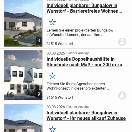
Individuell planbarer Bungalow in
Wunstorf - Barrierefreies Wohnen
nach Ihren Wünschen
Merken
Lernen Sie einen projektierten Bungalow
in Wunstorf kennen, der auf Ihre
persönlichen Bedürfnisse zugeschnitten
3
werden kann. Das moderne Fertighaus
31515 Wunstorf
bietet Ihnen ca. 142,02 m² ebenerdiges,
barrierefrei...
03.08.2026
Partner-Anzeige
Individuelle Doppelhaushälfte in
Steinhude nach Maß - nur 200 m zur
Badeinsel!
Merken
Erleben Sie Ihr maßgeschneidertes
Wohnkonzept in dieser projektierten
Doppelhaushälfte, die exakt nach Ihren
9
Vorstellungen entsteht. Auf ca. 113,64 m²
31515 Wunstorf
Wohnfläche und einem Grundstück mit
rund 345 m²...
03.08.2026
Partner-Anzeige
Individuell planbarer Bungalow in
Wunstorf - Ihr neues allkauf Zuhause
Merken