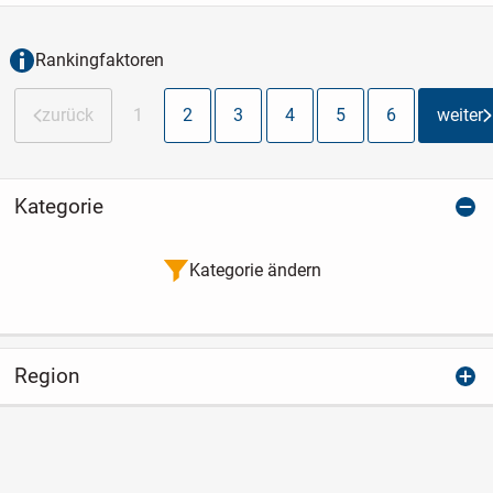
Vorstellungen zu gestalten. Auf zwei
Etagen erstreckt sich eine...
Rankingfaktoren
zurück
1
2
3
4
5
6
weiter
Kategorie
Kategorie ändern
Region