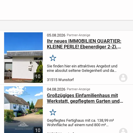
Grundstück und
wohnen?
in Osterholz-
Garage in ruhiger
Scharmbeck
Lage von
Voslapp!
05.08.2026
Partner-Anzeige
Ihr neues IMMOBILIEN QUARTIER:
KLEINE PERLE! Ebenerdiger 2-Zi.
Bungalow auf traumhaften
Grundstück
Merken
Sie finden hier ein attraktives Angebot und
eine absolut seltene Gelegenheit und das
mitten in der Kernstadt von
10
Wunstorf!
Stadtnah und auf einer Ebene
31515 Wunstorf
können wir Ihnen einen 2-Zimmer
Bungalow mit...
04.08.2026
Partner-Anzeige
Großzügiges Einfamilienhaus mit
Werkstatt, gepflegtem Garten und
vielseitigem Raumangebot
Merken
Gepflegtes Fertighaus mit ca. 138,99 m²
Wohnfläche auf einem rund 800 m²
großen Grundstück in Wunstorf. Die
10