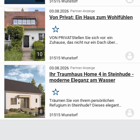
gepflegte Immobilie bietet fünf Zimmer,
31515 Wunstorf
vier Schlafzimmer, drei Badezimmer,
Gäste-WC, Kamin,...
03.08.2026
Partner-Anzeige
Von Privat: Ein Haus zum Wohlfühlen
Merken
VON PRIVAT
Stellen Sie sich vor: ein
Zuhause, das nicht nur ein Dach über
dem Kopf bietet, sondern dieses
wunderbare Gefühl von Geborgenheit und
10
Wohlbefinden vermittelt.
Dieses liebevoll
31515 Wunstorf
sanierte...
03.08.2026
Partner-Anzeige
Ihr Traumhaus Home 4 in Steinhude -
moderne Eleganz am Wasser
Merken
Träumen Sie von Ihrem persönlichen
Refugium in Steinhude? Dieses elegante
Einfamilienhaus Home 4 entsteht auf
8
einem wunderschönen Grundstück -
31515 Wunstorf
zentral gelegen und gleichzeitig
wohltuend ruhig....