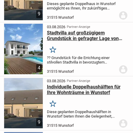
Dieses geplante Doppelhaus in Wunstorf
ermöglicht es Ihnen, Ihr zukünftiges
Zuhause nach Ihren eigenen Vorgaben zu
9
gestalten. Die großzügige Wohnfläche
31515 Wunstorf
von etwa 131,18 m² verteilt sich auf zwei
Ebenen...
03.08.2026
Partner-Anzeige
Stadtvilla auf großzügigem
Grundstück in gefragter Lage von
Steinhude
Merken
?? Grundstück für die Errichtung einer
stilvollen Stadtvilla in bevorzugtem
Wohngebiet von Steinhude
Dieses
4
reizvolle Grundstück befindet sich in einer
31515 Wunstorf
beliebten Wohnlage von Steinhude und
bietet...
03.08.2026
Partner-Anzeige
Individuelle Doppelhaushälften für
Ihre Wohnträume in Wunstorf
Merken
Diese geplanten Doppelhaushälften in
Wunstorf bieten Ihnen die Gelegenheit,
Ihr eigenes Traumhaus ganz nach Ihren
9
Ansprüchen zu gestalten. Mit einer
31515 Wunstorf
Wohnfläche von 131,18 m², verteilt auf