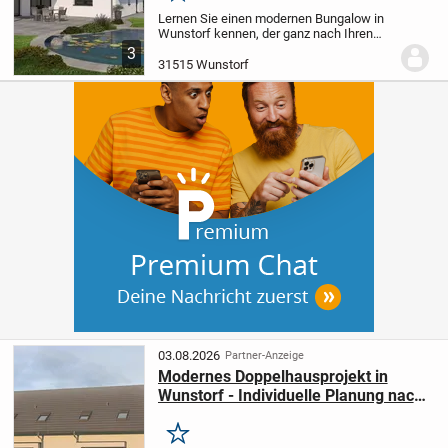
Lernen Sie einen modernen Bungalow in
Wunstorf kennen, der ganz nach Ihren
persönlichen Wünschen projektiert
3
werden kann. Dieses innovative
31515 Wunstorf
Fertighaus eröffnet Ihnen auf einer Ebene
vier Zimmer und...
03.08.2026
Partner-Anzeige
Modernes Doppelhausprojekt in
Wunstorf - Individuelle Planung nach
Ihren Vorstellungen
Merken