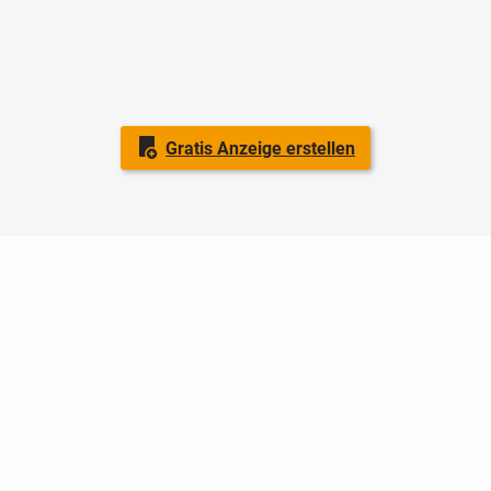
Gratis Anzeige erstellen
Nutzungsbedingungen
Datenschutz
Barrierefreiheit
Impressum
Kontakt
Hilfe
Sicherheit
Jugendschutz
Login
Konto löschen
Premium buchen
Abo kündigen
Ratgeber
Newsletter
Über uns
Jobs
Werbung
Facebook
Widget erstellen
markt.de
ist ein Angebot von © markt.de GmbH & Co. KG - Dein