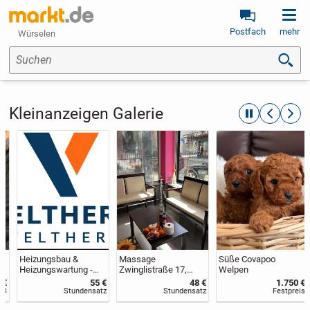
Postfach
mehr
Würselen
Suchen
Kleinanzeigen Galerie
automatische R
zurückblät
weite
Massage
Süße Covapoo
Eckbettsofa
Zwinglistraße 17,
Welpen
42275 Barmen
48 €
1.750 €
150 €
Stundensatz
Festpreis
VB