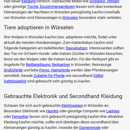
fast neuer
Kleidung
hilfreich. Gebrauchte Möbel wie
Schränke, Vitrinen
oder günstige
Tische, Esszimmergarnituren
lassen sich über kostenlose
Kleinanzeigen der Nachbarn in Würselen preisgünstig kaufen.Innerhalb
von Würselen sind Kleinanzeigen in
Würselen
besonders stark vertreten.
Tiere adoptieren in Würselen
Wer Welpen in Würselen kaufen bzw. adoptieren möchte, findet unter
aktuell die meisten Hundeanzeigen. Zum Katzenbabys kaufen sind
folgende Kategorien am beliebtesten:
Rassekatzen
. Interessenten sollten
das Tier vor Ort beim Hunde- oder Katzen-Züchter in Würselen besuchen,
bevor sie den Welpen oder die Katzen kaufen. Für den Reitsport gibt es
Angebote für
Reitbeteiligung, Reitpartner
in Würselen. Reinrassige
Großpferde
und liebe
Ponys, Kleinpferde
werden über Pferdeanzeigen
vermittelt. Gerade
Zubehör für Pferde
wie secondhand
Sättel,
Sattelzubehör
sind gebraucht sehr günstig zu kaufen.
Gebrauchte Elektronik und Secondhand Kleidung
Schauen Sie sich auch gebrauchte
Elektrosägen
in Würselen an.
Besonders Elektronik wie
Handys
oder günstige Computer wie
Laptops
oder
Fernseher
lassen sich gebraucht preisgünstig kaufen.Wer attraktive
Kleidung kaufen möchte, sollte sich überlegen diese secondhand über
Kleinanzeigen günstig zu kaufen. Inserate der
Damenmode
oder