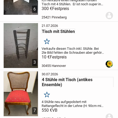
Ich verkaufe einen hellgrauen runden
Tisch mit 4 Stühlen.
Er ist noch super in
Schuss und hat keine Gebrauchsspuren.
300 €
Festpreis
6
Wurde nur aufgebaut und nicht benutzt,
weil wir dann einen neuen Tisch gekauft...
25421 Pinneberg
21.07.2026
Tisch mit Stühlen
Merken
Verkaufe diesen Tisch inkl. Stühle. Bei
2te Bild fehlen die Schrauben aber gehört
dazu. Tisch größe: 40 Breit und 120 lang.
10 €
Festpreis
Da ich Neu Therapie-Dreirad benötige
3
verkaufe ich Sachen von mir. Nur...
30455 Hannover
30.07.2026
4 Stühle mit Tisch (antikes
Ensemble)
Merken
4 Stühle neu aufgepolstert mit
Rattangeflecht in der Lehne (H: 90cm mit
Lehne, Sitzhöhe 50cm, Sitzfläche 50cm).
550 €
VB
7
Aufgearbeiteter Tisch (H: 76cm,
Tischplatte 100cm, ausgezogen 163 cm