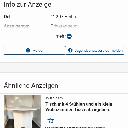
Info zur Anzeige
Ort
12207 Berlin
Anzeigen­typ
Privatangebot
Anzeigen­datum
09.07.2026
mehr
Anzeigen­kennung
4d5f7311
Melden
Jugendschutzverstoß melden
Aufrufe dieser
52
Anzeige
Kategorie
Haus & Garten
›
Möbel
›
Tische
›
Esstische
Ähnliche Anzeigen
12.07.2026
Tisch mit 4 Stühlen und ein klein
Wohnzimmer Tisch abzugeben.
Merken