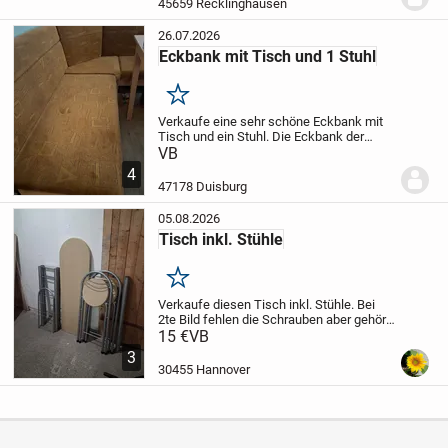
45659 Recklinghausen
lang.
Beides Nuss-...
26.07.2026
Eckbank mit Tisch und 1 Stuhl
Merken
Verkaufe eine sehr schöne Eckbank mit
Tisch und ein Stuhl. Die Eckbank der
Stuhl und der Tisch sind in einem sehr
VB
guten Zustand.
4
47178 Duisburg
05.08.2026
Tisch inkl. Stühle
Merken
Verkaufe diesen Tisch inkl. Stühle. Bei
2te Bild fehlen die Schrauben aber gehört
dazu.
15 €
Tisch größe: 40 Breit und 120 lang.
VB
Da ich Neu Therapie-Dreirad benötige
3
verkaufe ich Sachen von mir.
Nur...
30455 Hannover