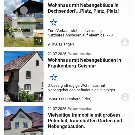
einem ca. 574...
Wohnhaus mit Nebengebäude in
Dechsendorf...Platz, Platz, Platz!
Merken
Zum Verkauf steht ein vielseitig
nutzbares Anwesen auf einem ca. 778 m²
großen Grundstück, bebaut mit einem
10
Wohnhaus sowie einem großzügigen
91056 Erlangen
Nebengebäude.
Das Wohnhaus wurde im
Jahr 1960 in massiver...
21.07.2026
Partner-Anzeige
Wohnhaus mit Nebengebäuden in
Frankenberg-Geismar
Merken
Dieses großzügige Wohnhaus mit
Nebengebäuden befindet sich in ruhiger
Lage von Frankenberg-Geismar und bietet
10
viel Potenzial für Familien, Handwerker
35066 Frankenberg (Eder)
oder Käufer mit Platzbedarf.
Das im Jahr
1940...
21.07.2026
Partner-Anzeige
Vielseitige Immobilie mit großem
Potential, traumhaften Garten und
Nebengebäuden.