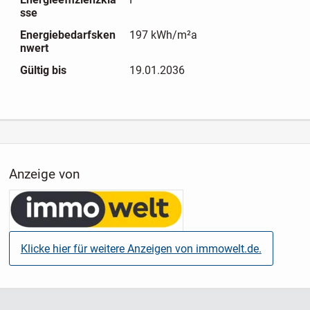
Der geräumige Keller sowie der Spitzboden bieten
sse
zusätzlich viel praktische Lager- und Abstellfläche.
Energiebedarfsken
197 kWh/m²a
nwert
Das Grundstück umfasst eine Fläche von ca. 8.000 m² und
Gültig bis
19.01.2036
bietet neben dem Wohnhaus mehrere zusätzliche Gebäude
mit vielseitigen Nutzungsmöglichkeiten.
Zum Anwesen gehören:
- Ein ehemaliges Büro-, Garagen- und Werkstattgebäude
(Baujahr ca. 1925), ursprünglich zur Lagerung von
Anzeige von
Schnittholz genutzt. Derzeit teilweise vermietet und
zusätzlich als Lagerfläche nutzbar. (offiziell Nutzfläche)
- ein großer Doppelcarport
- Ein kleines Holzhaus, das zusätzliche Einnahmen
generiert. (offiziell Nutzfläche)
Klicke hier für weitere Anzeigen von immowelt.de.
Der Garten ist liebevoll angelegt und besticht durch einen
gewachsenen Baum- und Strauchbestand, der eine