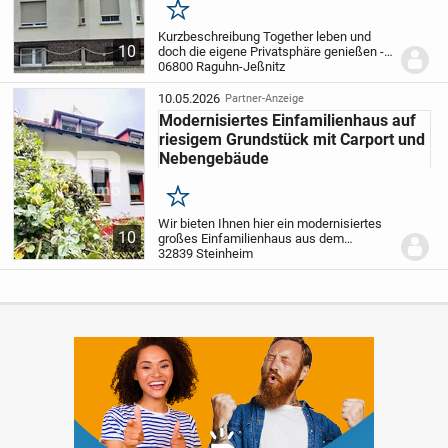
Merken
Kurzbeschreibung Together leben und
10
doch die eigene Privatsphäre genießen -
dieses großzügige Anwesen macht es
06800 Raguhn-Jeßnitz
möglich! Objekt Dieses Großzügige und
im Jahr 2000 / 2013 grundlegend sanierte
10.05.2026
Partner-Anzeige
Objekt...
Modernisiertes Einfamilienhaus auf
riesigem Grundstück mit Carport und
Nebengebäude
Merken
Wir bieten Ihnen hier ein modernisiertes
10
großes Einfamilienhaus aus dem
Ursprungsbaujahr 1917 welches in den
32839 Steinheim
Jahren 1960 sowie 1982 und 1990
umfangreich um- und ausgebaut
wurde.
Die Immobilie verfügt...