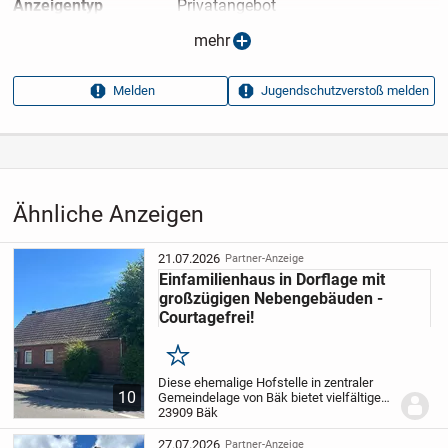
Anzeigen­typ
Privatangebot
Anzeigen­datum
13.05.2026
mehr
Anzeigen­kennung
c7f228eb
Melden
Jugendschutzverstoß melden
Aufrufe dieser
24
Anzeige
Kategorie
Immobilien
›
Kaufen
›
Häuser
Ähnliche Anzeigen
21.07.2026
Partner-Anzeige
Einfamilienhaus in Dorflage mit
großzügigen Nebengebäuden -
Courtagefrei!
Merken
Diese ehemalige Hofstelle in zentraler
10
Gemeindelage von Bäk bietet vielfältige
Möglichkeiten für Handwerker oder
23909 Bäk
Käufer, die großzügige Nutzflächen mit
Wohnraum kombinieren möchten. Auf
27.07.2026
Partner-Anzeige