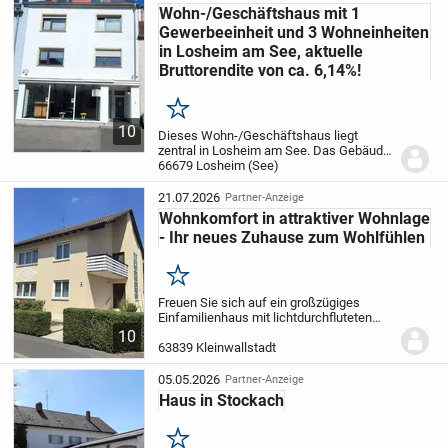
Wohn-/Geschäftshaus mit 1
Gewerbeeinheit und 3 Wohneinheiten
in Losheim am See, aktuelle
Bruttorendite von ca. 6,14%!
Merken
10
Dieses Wohn-/Geschäftshaus liegt
zentral in Losheim am See. Das Gebäude
wurde/wird wie folgt genutzt: EG:
66679 Losheim (See)
Einzelhandel (Sportgeschäft, Leerstand),
1. OG: Wohnung als Büro, 2.OG: Wohnung,
21.07.2026
Partner-Anzeige
DG:...
Wohnkomfort in attraktiver Wohnlage
- Ihr neues Zuhause zum Wohlfühlen
Merken
Freuen Sie sich auf ein großzügiges
Einfamilienhaus mit lichtdurchfluteten
Räumen, einem gepflegten Garten und
10
zwei Garagen.
Erdgeschoss mit ca. 83 m²
63839 Kleinwallstadt
Wohnfläche:
- Diele
- Flur
- Wohn- und...
05.05.2026
Partner-Anzeige
Haus in Stockach
Merken