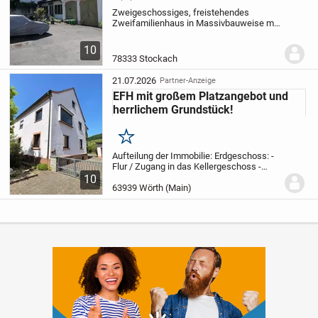
Zweigeschossiges, freistehendes
Zweifamilienhaus in Massivbauweise mit
ausgebautem Dachgeschoss,
Kellergeschoss und angebauter
10
Doppelgarage, Baujahr ca. 1955.
EG:
78333 Stockach
Wohnen, Essen, Küche, Schlafen,...
21.07.2026
Partner-Anzeige
EFH mit großem Platzangebot und
herrlichem Grundstück!
Merken
Aufteilung der Immobilie:
Erdgeschoss:
-
Flur / Zugang in das Kellergeschoss
-
Elternschlafzimmer
- Kinderzimmer I (mit
10
Küchenanschlüssen)
- Kinderzimmer II
-
63939 Wörth (Main)
Badezimmer mit bodengleicher...