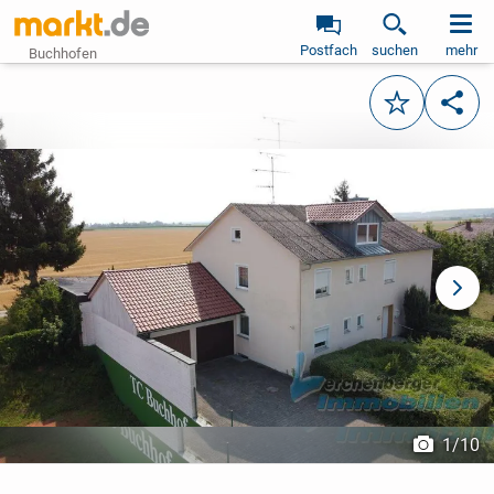
Postfach
suchen
mehr
Buchhofen
Merken
Teile
vorheriges Bild
näch
1
/
10