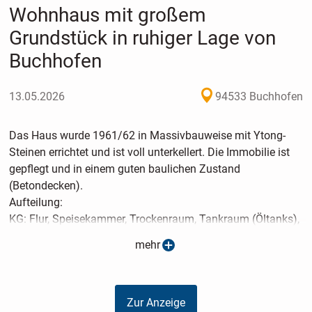
Wohnhaus mit großem
Grundstück in ruhiger Lage von
Buchhofen
13.05.2026
94533 Buchhofen
Das Haus wurde 1961/62 in Massivbauweise mit Ytong-
Steinen errichtet und ist voll unterkellert. Die Immobilie ist
gepflegt und in einem guten baulichen Zustand
(Betondecken).
Aufteilung:
KG: Flur, Speisekammer, Trockenraum, Tankraum (Öltanks),
Sauna (elektrisch) mit Dusche, Heizraum (Buderus S315),
mehr
Aussenzugang
EG: Windfang, Flur, Wohnzimmer, Wohnküche,
Kinderzimmer, Büro, WC, Wintergarten (beheizt, Baujahr ca.
Zur Anzeige
1980)