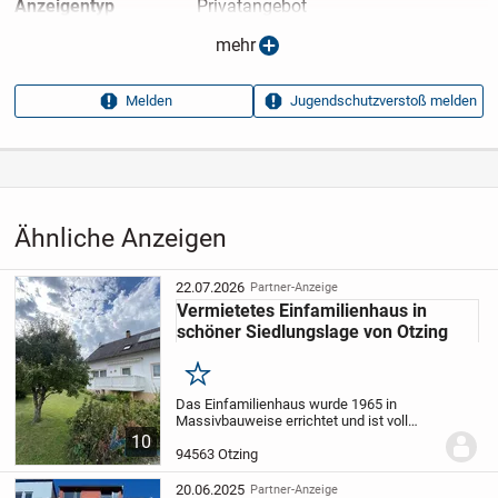
Anzeigen­typ
Privatangebot
Anzeigen­datum
13.05.2026
mehr
Anzeigen­kennung
c2619fdc
Melden
Jugendschutzverstoß melden
Aufrufe dieser
9
Anzeige
Kategorie
Immobilien
›
Kaufen
›
Häuser
Ähnliche Anzeigen
22.07.2026
Partner-Anzeige
Vermietetes Einfamilienhaus in
schöner Siedlungslage von Otzing
Merken
Das Einfamilienhaus wurde 1965 in
Massivbauweise errichtet und ist voll
unterkellert. Der Bauzustand ist
10
gut.
Aufteilung:
KG: Flur, großer Hobbyraum
94563 Otzing
(beheizt), Waschraum, Werkstatt,
Heizraum, Tankraum...
20.06.2025
Partner-Anzeige