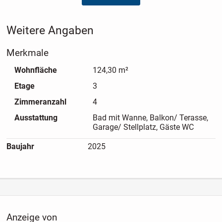
elektrischen Rollläden
- Mit dem Aufzug aus dem Untergeschoss in jede Ebene
Weitere Angaben
- KfW-55-Standard
- PV-Anlage auf dem Dach
Merkmale
- Glasfaser bis in die Wohnung
Wohnfläche
124,30 m²
Etage
3
Zimmeranzahl
4
Ausstattung
Bad mit Wanne, Balkon/ Terasse,
Garage/ Stellplatz, Gäste WC
Baujahr
2025
Anzeige von