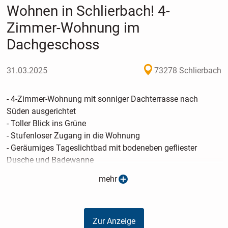
Wohnen in Schlierbach! 4-
Zimmer-Wohnung im
Dachgeschoss
31.03.2025
73278 Schlierbach
- 4-Zimmer-Wohnung mit sonniger Dachterrasse nach
Süden ausgerichtet
- Toller Blick ins Grüne
- Stufenloser Zugang in die Wohnung
- Geräumiges Tageslichtbad mit bodeneben gefliester
Dusche und Badewanne
- Großzügiges separates WC
mehr
- Großer Abstellraum in der Wohnung
- Speisekammer an der Küche
- Große Fenster in allen Wohnräumen
Zur Anzeige
- Gehobene Ausstattung mit Holzböden, Streichputz und