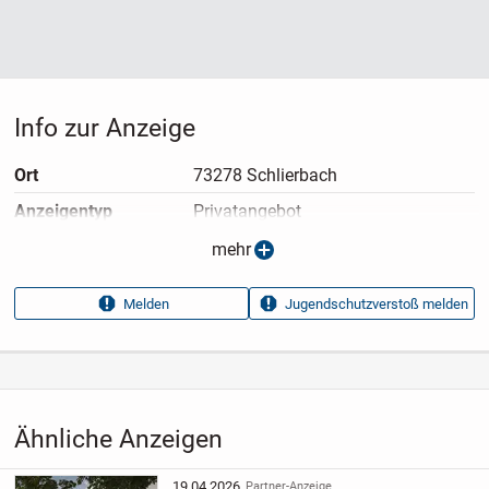
Info zur Anzeige
Ort
73278 Schlierbach
Anzeigen­typ
Privatangebot
Anzeigen­datum
31.03.2025
mehr
Anzeigen­kennung
a0e57992
Melden
Jugendschutzverstoß melden
Aufrufe dieser
17
Anzeige
Kategorie
Immobilien
›
Kaufen
›
Wohnungen
Ähnliche Anzeigen
19.04.2026
Partner-Anzeige