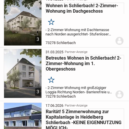
Wohnen in Schlierbach! 2-Zimmer-
Wohnung im Dachgeschoss
Merken
- 2-Zimmer-Wohnung mit Dachterrasse
nach Norden ausgerichtet
- Stufenloser
Zugang in die Wohnung
- Geräumiges
3
Tageslichtbad mit bodeneben gefliester
73278 Schlierbach
Dusche
- Ankleide am Schlafzimmer
-
Große Fenster...
31.03.2025
Partner-Anzeige
Betreutes Wohnen in Schlierbach! 2-
Zimmer-Wohnung im 1.
Obergeschoss
Merken
- 2-Zimmer-Wohnung mit großzügiger
3
Loggia Richtung Norden
- Barrierefreie und
betreute Wohnung
73278 Schlierbach
- Breite Türen
-
Stufenloser Zugang in die Wohnung
-
Geräumiges Tageslichtbad mit
17.06.2026
Partner-Anzeige
bodeneben gefliester...
Rarität! 5 Zimmerwohnung zur
Kapitalanlage in Heidelberg
Schlierbach -KEINE EIGENNUTZUNG
MÖGLICH-