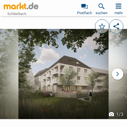
Postfach
suchen
mehr
Schlierbach
Merken
Teile
vorheriges Bild
näch
1
/
3