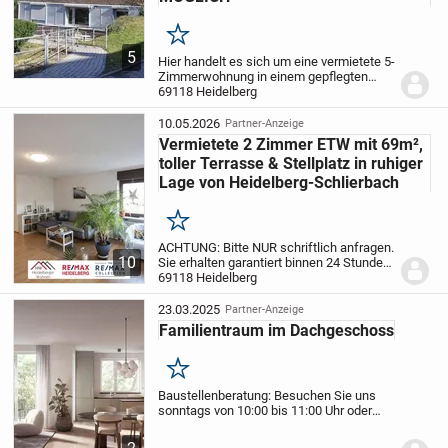
Merken
5
Hier handelt es sich um eine vermietete 5-
Zimmerwohnung in einem gepflegten
Mehrfamilienhaus in Heidelberg
69118 Heidelberg
Schlierbach.
Über die Diele werden alle
Räume erschlossen. Die Terrasse, die
10.05.2026
Partner-Anzeige
zum verweilen...
Vermietete 2 Zimmer ETW mit 69m²,
toller Terrasse & Stellplatz in ruhiger
Lage von Heidelberg-Schlierbach
Merken
ACHTUNG: Bitte NUR schriftlich anfragen.
10
Sie erhalten garantiert binnen 24 Stunden
eine Antwort mit einem Terminvorschlag
69118 Heidelberg
für die Besichtigung, sowie alle
Unterlagen zum Objekt vorab.
Diese
23.03.2025
Partner-Anzeige
charmante...
Familientraum im Dachgeschoss
Merken
Baustellenberatung: Besuchen Sie uns
sonntags von 10:00 bis 11:00 Uhr oder
vereinbaren Sie schon vorher Ihren
individuellen Besichtigungstermin: