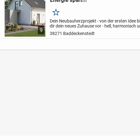
Energie spart!!!
Merken
Dein Neubauherzprojekt - von der ersten Idee b
dir dein neues Zuhause vor - hell, harmonisch 
9
zugeschnitten. Wir begleiten dich mit Herzblut d
38271 Baddeckenstedt