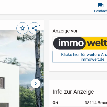
Postfac
Merken
Teilen
Anzeige von
Klicke hier für weitere A
immowelt.de.
nächstes Bild
Info zur Anzeige
Ort
38114 Brau