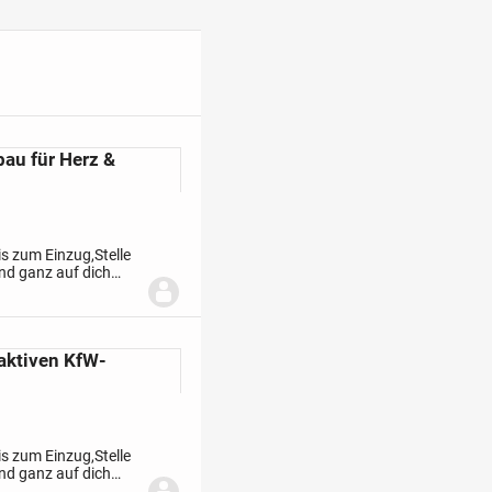
 Erfahrung - für Deine
xibel gestaltbar, vom
n. Kontaktiere mich
eiderte, emotionale
bau für Herz &
is zum Einzug,
Stelle
und ganz auf dich
urch jeden Schritt...
raktiven KfW-
is zum Einzug,
Stelle
und ganz auf dich
urch jeden Schritt...