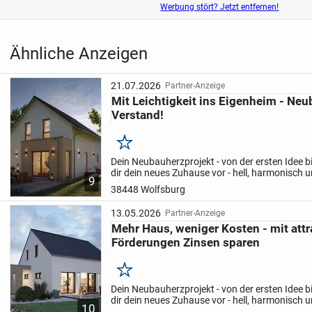
Haus vom Marktführer: höchste Sicherheit und langjährige
Werbung stört? Jetzt entfernen!
sorgenfreie Bauzeit.
Verschiedene Ausbaustufen: passend für jedes Budget, fle
Ähnliche Anzeigen
Rohbaubescheid bis zur schlüsselfertigen Übergabe.
Lass uns gemeinsam Dein Neubauherzprojekt verwirkliche
21.07.2026
Partner-Anzeige
für eine unverbindliche Erstberatung und eine maßgeschn
Mit Leichtigkeit ins Eigenheim - Neu
Neubau-Strategie, die Dich begeistern wird
Verstand!
Tammy Mamerow
Im Moorbusche 15
Merken
38162 Cremlingen
Dein Neubauherzprojekt - von der ersten Idee b
dir dein neues Zuhause vor - hell, harmonisch 
017684404140 Anruf , Sms, Whatsapp
9
zugeschnitten. Wir begleiten dich mit Herzblut d
38448 Wolfsburg
tammy.mamerow@massa-haus.de
13.05.2026
Partner-Anzeige
Mehr Haus, weniger Kosten - mit att
Förderungen Zinsen sparen
Merken
Dein Neubauherzprojekt - von der ersten Idee b
dir dein neues Zuhause vor - hell, harmonisch 
10
zugeschnitten. Wir begleiten dich mit Herzblut d