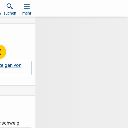
h
suchen
mehr
nzeigen von
nschweig