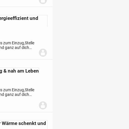
ergieeffizient und
is zum Einzug,
Stelle
und ganz auf dich
urch jeden Schritt...
ig & nah am Leben
is zum Einzug,
Stelle
und ganz auf dich
urch jeden Schritt...
r Wärme schenkt und