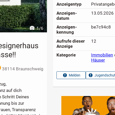
Anzeigen­typ
Privatangeb
Anzeigen­
13.05.2026
datum
Anzeigen­
be7c94c8
1
/
6
kennung
Aufrufe dieser
12
esignerhaus
Anzeige
sse!!
Kategorie
Immobilien
Häuser
38114 Braunschweig
Melden
Jugendschut
zug,
anz auf dich
n Schritt Deines
anung bis zur
rauen, Transparenz