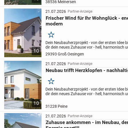
38536 Meinersen
21.07.2026
Partner-Anzeige
Frischer Wind für Ihr Wohnglück - en
modern
Merken
Dein Neubauherzprojekt - von der ersten Idee b
dir dein neues Zuhause vor - hell, harmonisch 
10
zugeschnitten. Wir begleiten dich mit Herzblut d
29393 Groß Oesingen
21.07.2026
Partner-Anzeige
Neubau trifft Herzklopfen - nachhalt
Merken
Dein Neubauherzprojekt - von der ersten Idee b
dir dein neues Zuhause vor - hell, harmonisch 
zugeschnitten. Wir begleiten dich mit Herzblut d
10
31228 Peine
21.07.2026
Partner-Anzeige
Zuhause ankommen - im Neubau, de