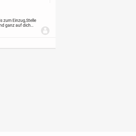
is zum Einzug,
Stelle
und ganz auf dich
urch jeden Schritt...