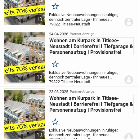
Merken
Exklusive Neubauwohnungen in ruhiger,
10
dennoch zentraler Lage - Ihr neues
Zuhause zwischen Kurgarten und
79822 Titisee-Neustadt
Eisweiher
In einer der begehrtesten Lagen
entstehen zwei moderne
24.04.2026
Partner-Anzeige
Mehrfamilienhäuser in...
Wohnen am Kurpark in Titisee-
Neustadt I Barrierefrei I Tiefgarage &
Personenaufzug I Provisionsfrei
Merken
Exklusive Neubauwohnungen in ruhiger,
10
dennoch zentraler Lage - Ihr neues
Zuhause zwischen Kurgarten und
79822 Titisee-Neustadt
Eisweiher
In einer der begehrtesten Lagen
entstehen zwei moderne
23.03.2025
Partner-Anzeige
Mehrfamilienhäuser in...
Wohnen am Kurpark in Titisee-
Neustadt I Barrierefrei I Tiefgarage &
Personenaufzug I Provisionsfrei
Merken
Exklusive Neubauwohnungen in ruhiger,
10
dennoch zentraler Lage - Ihr neues