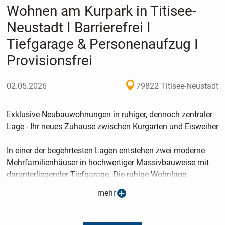
Wohnen am Kurpark in Titisee-
Neustadt I Barrierefrei I
Tiefgarage & Personenaufzug I
Provisionsfrei
02.05.2026
79822 Titisee-Neustadt
Exklusive Neubauwohnungen in ruhiger, dennoch zentraler
Lage - Ihr neues Zuhause zwischen Kurgarten und Eisweiher
In einer der begehrtesten Lagen entstehen zwei moderne
Mehrfamilienhäuser in hochwertiger Massivbauweise mit
darunterliegender Tiefgarage. Die ruhige Wohnlage
zwischen dem idyllischen Kurgarten und dem Eisweiher
mehr
bietet höchsten Wohnkomfort und eine ausgezeichnete
Lebensqualität. Gleichzeitig sind Einkaufsmöglichkeiten,
Apotheken, Schulen, Kindergärten, Cafés und weitere