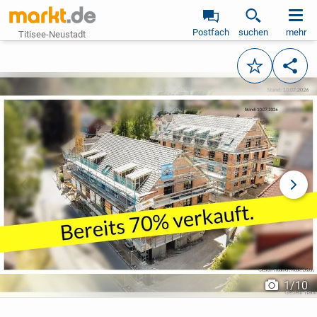
Postfach
suchen
mehr
Titisee-Neustadt
Merken
Teile
vorheriges Bild
näch
1
/
10