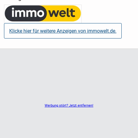
Der Baubeginn ist für das 2. Quartal 2025 angesetzt, die
Bauphase wird voraussichtlich zwei Jahre betragen. Die
Wohnungen sind ideal sowohl für Selbstnutzer als auch für
Kapitalanleger, die von der attraktiven steuerlichen
Neubauabschreibung profitieren möchten. Durch die
Klicke hier für weitere Anzeigen von immowelt.de.
halbstündige Zuganbindung an die Studentenstadt
Freiburg, sind auch Vermietungen direkt an Studenten
durchaus möglich. Hinzu kommt die attraktive, steuerliche
Neubauabschreibung, von der Kapitalanleger ebenfalls
profitieren.
Sichern Sie sich jetzt Ihr neues Zuhause oder eine
wertbeständige Investition in Bestlage!
Werbung stört? Jetzt entfernen!