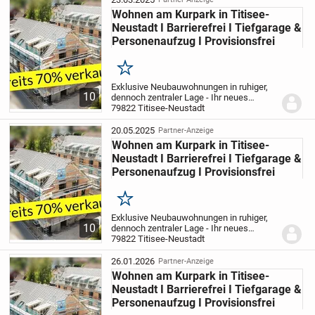
Wohnen am Kurpark in Titisee-
Neustadt I Barrierefrei I Tiefgarage &
Personenaufzug I Provisionsfrei
Merken
Exklusive Neubauwohnungen in ruhiger,
10
dennoch zentraler Lage - Ihr neues
Zuhause zwischen Kurgarten und
79822 Titisee-Neustadt
Eisweiher
In einer der begehrtesten Lagen
entstehen zwei moderne
20.05.2025
Partner-Anzeige
Mehrfamilienhäuser in...
Wohnen am Kurpark in Titisee-
Neustadt I Barrierefrei I Tiefgarage &
Personenaufzug I Provisionsfrei
Merken
Exklusive Neubauwohnungen in ruhiger,
10
dennoch zentraler Lage - Ihr neues
Zuhause zwischen Kurgarten und
79822 Titisee-Neustadt
Eisweiher
In einer der begehrtesten Lagen
entstehen zwei moderne
26.01.2026
Partner-Anzeige
Mehrfamilienhäuser in...
Wohnen am Kurpark in Titisee-
Neustadt I Barrierefrei I Tiefgarage &
Personenaufzug I Provisionsfrei