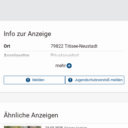
Info zur Anzeige
Ort
79822 Titisee-Neustadt
Anzeigen­typ
Privatangebot
Anzeigen­datum
02.05.2026
mehr
Anzeigen­kennung
157188b1
Melden
Jugendschutzverstoß melden
Aufrufe dieser
5
Anzeige
Kategorie
Immobilien
›
Kaufen
›
Wohnungen
Ähnliche Anzeigen
23.03.2025
Partner-Anzeige