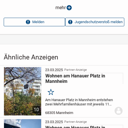
Anzeigen­datum
23.03.2025
mehr
Anzeigen­kennung
e35b603d
Melden
Jugendschutzverstoß melden
Aufrufe dieser
12
Anzeige
Kategorie
Immobilien
›
Kaufen
›
Wohnungen
Ähnliche Anzeigen
23.03.2025
Partner-Anzeige
Wohnen am Hanauer Platz in
Mannheim
Merken
Am Hanauer Platz in Mannheim entstehen
zwei Mehrfamilienhäuser mit jeweils 11
Eigentumswohnungen, die Größen von
10
etwa 106 bis 210 m² bieten.
Die modernen
68305 Mannheim
Grundrisse gewährleisten in jeder
Wohnung ein...
23.03.2025
Partner-Anzeige
Wohnen am Hanauer Platz in