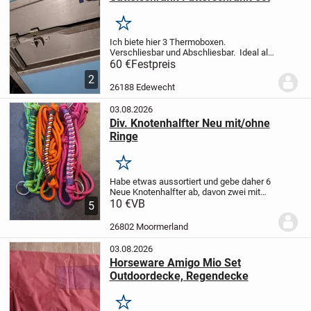
Merken
Ich biete hier 3 Thermoboxen.
Verschliesbar und Abschliesbar. Ideal als
Sattelschrank, Futterschrank, Umbau
60 €
Festpreis
zum Heubedampfer, Getränkekisten kühl
2
halten ect. Hält alles trocken und
26188 Edewecht
sauber.
Pre...
03.08.2026
Div. Knotenhalfter Neu mit/ohne
Ringe
Merken
Habe etwas aussortiert und gebe daher 6
Neue Knotenhalfter ab, davon zwei mit
Ringen. Größe VB/WB. Diese lagen nicht
10 €
VB
5
einmal zur Anprobe auf dem Pferd. Und
sind teils sogar noch verpackt.
Preis je...
26802 Moormerland
03.08.2026
Horseware Amigo Mio Set
Outdoordecke, Regendecke
Merken