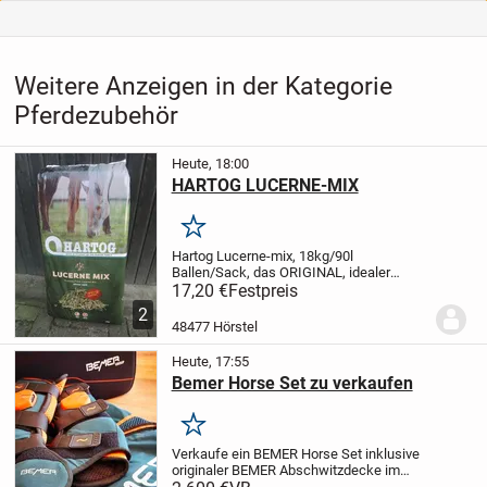
Weitere Anzeigen in der Kategorie
Pferdezubehör
Heute, 18:00
HARTOG LUCERNE-MIX
Merken
Hartog Lucerne-mix, 18kg/90l
Ballen/Sack, das ORIGINAL, idealer
Raufutterersatz oder als gesunde Zugabe
17,20 €
Festpreis
!
Preis bei Abnahme von min. 21 Ballen
2
16,90 Euro/Stück inkl. MWSt und ab Lager
48477 Hörstel
bei Barzahlung...
Heute, 17:55
Bemer Horse Set zu verkaufen
Merken
Verkaufe ein BEMER Horse Set inklusive
originaler BEMER Abschwitzdecke im
Komplettset.
Das Set wurde im Juni 2021