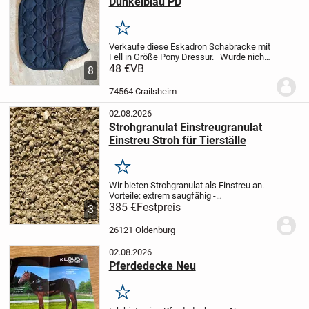
Dunkelblau PD
Merken
Verkaufe diese Eskadron Schabracke mit
Fell in Größe Pony Dressur.
Wurde nicht
so oft genutzt und so gut es geht geputzt.
48 €
VB
8
Versandkosten übernimmt der Käufer.
Da
Privatverkauf keine Garantie,...
74564 Crailsheim
02.08.2026
Strohgranulat Einstreugranulat
Einstreu Stroh für Tierställe
Merken
Wir bieten Strohgranulat als Einstreu an.
Vorteile: extrem saugfähig -
geruchsbindend - das
385 €
Festpreis
3
Aufnahmevermögen ist höher als
herkömmlicher Einstreu - hohe
26121 Oldenburg
Ergiebigkeit, daher kostengünstig -
100%...
02.08.2026
Pferdedecke Neu
Merken