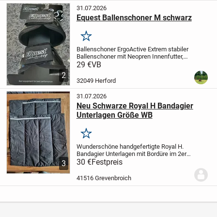
31.07.2026
Equest Ballenschoner M schwarz
Merken
Ballenschoner ErgoActive
Extrem stabiler
Ballenschoner mit Neopren Innenfutter,
schützt den Hufballen vor Tritt- und
29 €
VB
Streifverletzungen. Durch den
2
anatomischen Schnitt sowie dem starken
32049 Herford
doppelten...
31.07.2026
Neu Schwarze Royal H Bandagier
Unterlagen Größe WB
Merken
Wunderschöne handgefertigte Royal H.
Bandagier Unterlagen mit Bordüre
im 2er
Set für Vorder- oder Hinterbeine.
30 €
Festpreis
3
Warmblut : Länge ca. 45 cm Breite 50 cm
noch nie am Pferd
Der Artikel ist noch...
41516 Grevenbroich