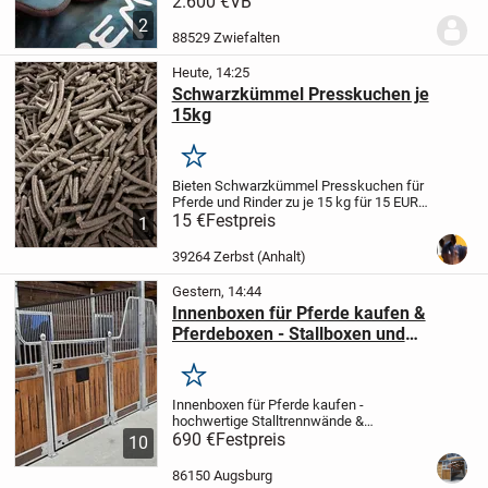
2.600 €
VB
gekauft, nur wenig genutzt und befindet
2
sich in einem sehr guten, gepflegten
88529 Zwiefalten
Zustand....
Heute, 14:25
Schwarzkümmel Presskuchen je
15kg
Merken
Bieten Schwarzkümmel Presskuchen für
Pferde und Rinder zu je 15 kg für 15 EUR
an.
15 €
Haupteinsatzbereiche und
Festpreis
1
Effekte
Atemwege: Hilft bei
staubbedingtem Husten, leichten
39264 Zerbst (Anhalt)
Bronchialreizungen und...
Gestern, 14:44
Innenboxen für Pferde kaufen &
Pferdeboxen - Stallboxen und
Trennwände
Merken
Innenboxen für Pferde kaufen -
hochwertige Stalltrennwände &
Boxensysteme vom Hersteller
690 €
Festpreis
🐎
10
Hochwertige Innenboxen für Pferde und
stabile Trennwände für moderne
86150 Augsburg
Pferdeställe
Unsere Innenboxen für...