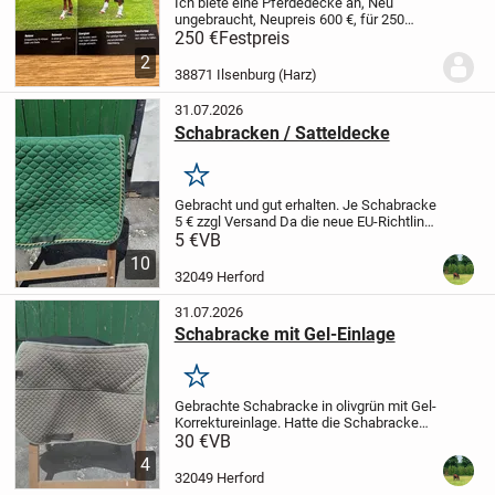
Ich biete eine Pferdedecke an, Neu
ungebraucht, Neupreis 600 €, für 250
€,
Versand möglich, + Porto
Ohne
250 €
Festpreis
Kloudmatte
2
38871 Ilsenburg (Harz)
31.07.2026
Schabracken / Satteldecke
Merken
Gebracht und gut erhalten.
Je Schabracke
5 € zzgl Versand
Da die neue EU-Richtlinie
jetzt 1 Jahr Gewährleistung auch für
5 €
VB
Privatverkäufer vorsieht - soweit der
10
Verkäufer es nicht ausschließt...
32049 Herford
31.07.2026
Schabracke mit Gel-Einlage
Merken
Gebrachte Schabracke in olivgrün mit Gel-
Korrektureinlage. Hatte die Schabracke
unter einem VSD Sattel mit 17 und 18
30 €
VB
Sitzgröße.
Ein paar Haare sind leider noch
4
vorhanden.
Da die neue EU-Richtlinie...
32049 Herford