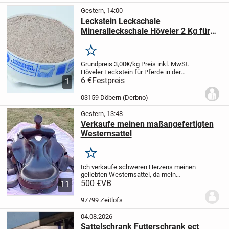
Gestern, 14:00
Leckstein Leckschale
Mineralleckschale Höveler 2 Kg für
Pferde
Merken
Grundpreis 3,00€/kg
Preis inkl. MwSt.
Höveler Leckstein für Pferde in der
handlichen 2 Kg Schale.
6 €
Festpreis
Zur selbsttätigen
1
Versorgung mit allen lebenswichtigen
Mineralien und Spurenelementen.
...
03159 Döbern (Derbno)
Gestern, 13:48
Verkaufe meinen maßangefertigten
Westernsattel
Merken
Ich verkaufe schweren Herzens meinen
geliebten Westernsattel, da mein
Haflinger inzwischen zu alt geworden ist
500 €
VB
11
und leider nicht mehr geritten werden
kann.
Der Sattel ist maßangefertigt,
97799 Zeitlofs
besteht aus...
04.08.2026
Sattelschrank Futterschrank ect