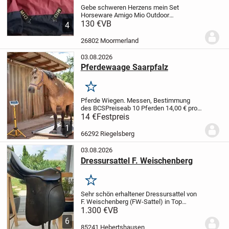
Gebe schweren Herzens mein Set
Horseware Amigo Mio Outdoor
Regendecken ab.
130 €
VB
sind 130cm
4
Rückenlänge laut Etiket, kann auf wunsch
gerne nochmal genau messen. Die ältere
26802 Moormerland
Stabile Ausführung. Nicht mehr im...
03.08.2026
Pferdewaage Saarpfalz
Merken
Pferde Wiegen. Messen, Bestimmung
des BCS
Preise
ab 10 Pferden 14,00 € pro
Pferd
3 bis 9 Pferde 17,00 € pro Pferd
1 bis
14 €
Festpreis
2 Pferde 20,00 € pro Pferd
1
66292 Riegelsberg
03.08.2026
Dressursattel F. Weischenberg
Merken
Sehr schön erhaltener Dressursattel von
F. Weischenberg (FW-Sattel) in Top
Zustand. Der Sattel wurde 1 1/2 Jahre
1.300 €
VB
benutzt und weißt keine Defekte auf. Das
6
zeigen auch die Fotos. Sitzfläche 17"
85241 Hebertshausen