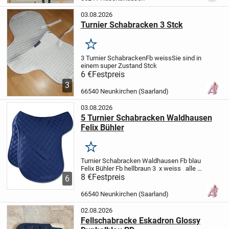
und...
03.08.2026
Turnier Schabracken 3 Stck
Merken
3 Turnier Schabracken
Fb weiss
Sie sind in
einem super Zustand
Stck
6 €
Festpreis
3
66540 Neunkirchen (Saarland)
03.08.2026
5 Turnier Schabracken Waldhausen
Felix Bühler
Merken
Turnier Schabracken
Waldhausen
Fb blau
Felix Bühler
Fb hellbraun
3 x weiss
alle
in gutem wenig benutzten Zustand
8 €
Festpreis
Stck
6
66540 Neunkirchen (Saarland)
02.08.2026
Fellschabracke Eskadron Glossy