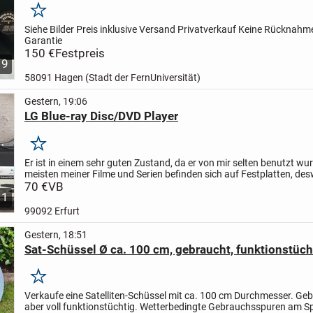
Merken
Siehe Bilder
Preis inklusive Versand
Privatverkauf
Keine Rücknahm
Garantie
150 €
Festpreis
9
58091 Hagen (Stadt der FernUniversität)
Gestern, 19:06
LG Blue-ray Disc/DVD Player
Merken
Er ist in einem sehr guten Zustand, da er von mir selten benutzt wur
meisten meiner Filme und Serien befinden sich auf Festplatten, de
Gerät mehr ein Staubfänger. Einzig was den...
70 €
VB
1
99092 Erfurt
Gestern, 18:51
Sat-Schüssel Ø ca. 100 cm, gebraucht, funktionstüch
Merken
Verkaufe eine Satelliten-Schüssel mit ca. 100 cm Durchmesser. Geb
aber voll funktionstüchtig. Wetterbedingte Gebrauchsspuren am Sp