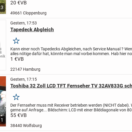
(siehe Fotos), technisch einwandfrei.
20 €
VB
Nur Abholung, kein...
3
49661 Cloppenburg
Gestern, 17:53
Tapedeck Abgleich
Merken
Kann einer noch Tapedecks Abgleichen, nach Service Manual ?
Wen
alles nötige dafür hat, könnte man mal vorbei kommen. Hab hier no
Tapedeck von Aiwa stehen.
1 €
VB
22147 Hamburg
Gestern, 17:15
Toshiba 32 Zoll LCD TFT Fernseher TV 32AV833G sc
Merken
Der Fernseher muss mit Receiver betrieben werden (NICHT dabei).
W
gerne auf Anfrage...
Bildschirm: LCD mit einer Bilddiagonale von 8
Zoll)
55 €
Auflösung: HD-Ready mit 1366 x 768 Pixeln
VB
...
1
38440 Wolfsburg