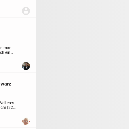
n man
ch ein
hwarz
eiteres
0 cm (32