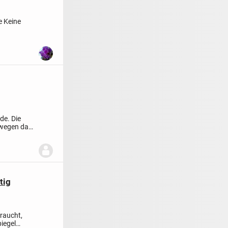
e
Keine
de. Die
swegen das
tig
raucht,
iegel