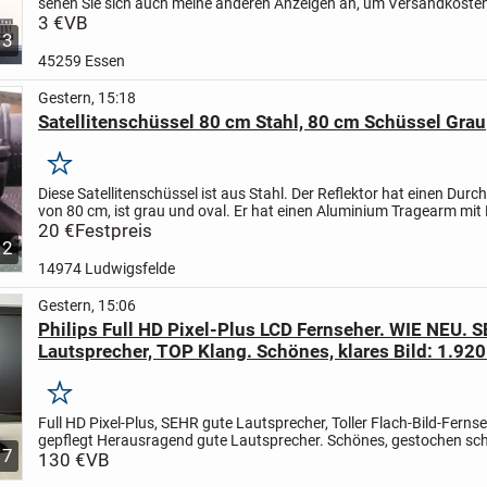
sehen Sie sich auch meine anderen Anzeigen an, um Versandkoste
sparen.
3 €
VB
Privatverkauf keine Garantie oder Rücknahme.
3
45259 Essen
Gestern, 15:18
Satellitenschüssel 80 cm Stahl, 80 cm Schüssel Grau
Merken
Diese Satellitenschüssel ist aus Stahl. Der Reflektor hat einen Dur
von 80 cm, ist grau und oval. Er hat einen Aluminium Tragearm mit
Halterung inc einer LNB. Dier Schüssel als auch die...
20 €
Festpreis
2
14974 Ludwigsfelde
Gestern, 15:06
Philips Full HD Pixel-Plus LCD Fernseher. WIE NEU. 
Lautsprecher, TOP Klang. Schönes, klares Bild: 1.920
pixel. "Klein, aber Fein": 22 Zoll - 56 cm. SEHR viele 
Buchsen. Mit XORO DVB-T2 Receiver + Antenne + Fe
Merken
OVP
Full HD Pixel-Plus, SEHR gute Lautsprecher, Toller Flach-Bild-Ferns
gepflegt
Herausragend gute Lautsprecher. Schönes, gestochen sc
7
l - H D - P i x e l - P l u s "- B i l d !!...
130 €
VB