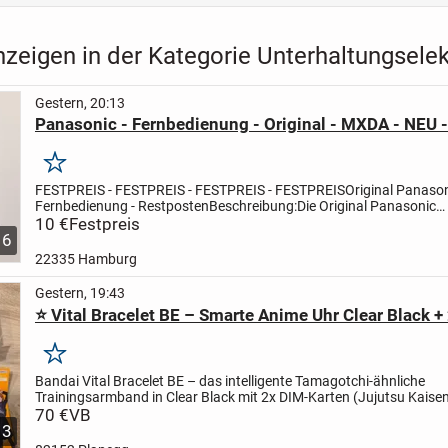
zeigen in der Kategorie Unterhaltungselek
Gestern, 20:13
Panasonic - Fernbedienung - Original - MXDA - NEU 
Merken
FESTPREIS - FESTPREIS - FESTPREIS - FESTPREIS
Original Panaso
Fernbedienung - Restposten
Beschreibung:
Die Original Panasonic
Fernbedienung passt für den Panasonic MXDA Projector.
10 €
Festpreis
Es...
6
22335 Hamburg
Gestern, 19:43
⭐ Vital Bracelet BE – Smarte Anime Uhr Clear Black +
Merken
Bandai Vital Bracelet BE – das intelligente Tamagotchi-ähnliche
Trainingsarmband in Clear Black mit 2x DIM-Karten (Jujutsu Kaise
Digimon). Bespielt aber vollständig & funktionsfähig!
70 €
VB
►►...
3