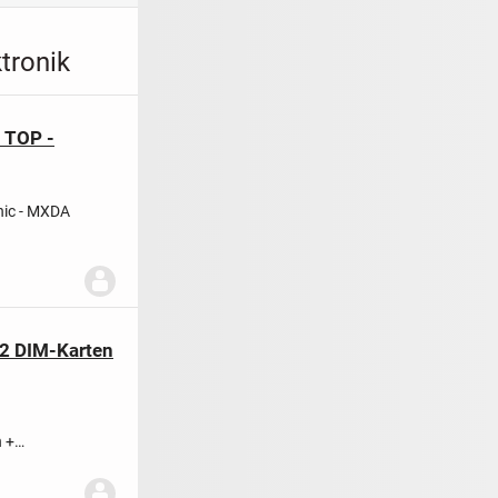
tronik
- TOP -
nic - MXDA
 2 DIM-Karten
n +