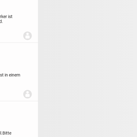
ker ist
d.
st in einem
l.
Bitte