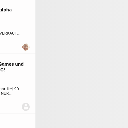
alpha
ATVERKAUF
, Games und
NG!
artikel, 90
 NUR