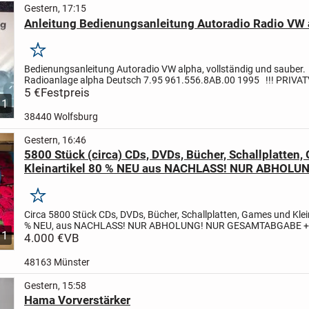
Gestern, 17:15
Anleitung Bedienungsanleitung Autoradio Radio VW 
Merken
Bedienungsanleitung Autoradio VW alpha,
vollständig und sauber.
Radioanlage alpha
Deutsch 7.95
961.556.8AB.00
1995
!!! PRIV
!!!
5 €
!!! Umtausch, Rücknahme, Widerruf, Gewährleistung...
Festpreis
1
38440 Wolfsburg
Gestern, 16:46
5800 Stück (circa) CDs, DVDs, Bücher, Schallplatten
Kleinartikel 80 % NEU aus NACHLASS! NUR ABHOLU
Merken
Circa 5800 Stück CDs, DVDs, Bücher, Schallplatten, Games und Klein
% NEU, aus NACHLASS! NUR ABHOLUNG!
NUR GESAMTABGABE +
11
ABHOLUNG in 48163 Münster:
4.000 €
VB
Ca. 550 Bücher + Broschüren
Ca....
48163 Münster
Gestern, 15:58
Hama Vorverstärker