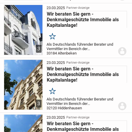
dem Knowhow aus 2.000 vermittelten
Immobilien stellen wir Ihnen unsere
23.03.2025
Partner-Anzeige
Expertise nun auch im...
Wir beraten Sie gern -
Denkmalgeschützte Immobilie als
Kapitalanlage!
Merken
Als Deutschlands führender Berater und
3
Vermittler im Bereich der
Pflegeimmobilien als Kapitalanlage mit
33184 Altenbeken
dem Knowhow aus 2.000 vermittelten
Immobilien stellen wir Ihnen unsere
23.03.2025
Partner-Anzeige
Expertise nun auch im...
Wir beraten Sie gern -
Denkmalgeschützte Immobilie als
Kapitalanlage!
Merken
Als Deutschlands führender Berater und
3
Vermittler im Bereich der
Pflegeimmobilien als Kapitalanlage mit
32120 Hiddenhausen
dem Knowhow aus 2.000 vermittelten
Immobilien stellen wir Ihnen unsere
23.03.2025
Partner-Anzeige
Expertise nun auch im...
Wir beraten Sie gern -
Denkmalgeschützte Immobilie als