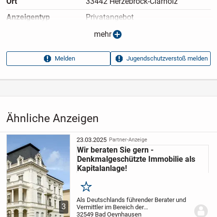
Ort
33442 Herzebrock-Clarholz
Anzeigen­typ
Privatangebot
Anzeigen­datum
23.03.2025
mehr
Anzeigen­kennung
a0ecddb1
Melden
Jugendschutzverstoß melden
Aufrufe dieser
15
Anzeige
Kategorie
Immobilien
›
Kaufen
›
Wohnungen
Ähnliche Anzeigen
23.03.2025
Partner-Anzeige
Wir beraten Sie gern -
Denkmalgeschützte Immobilie als
Kapitalanlage!
Merken
Als Deutschlands führender Berater und
3
Vermittler im Bereich der
Pflegeimmobilien als Kapitalanlage mit
32549 Bad Oeynhausen