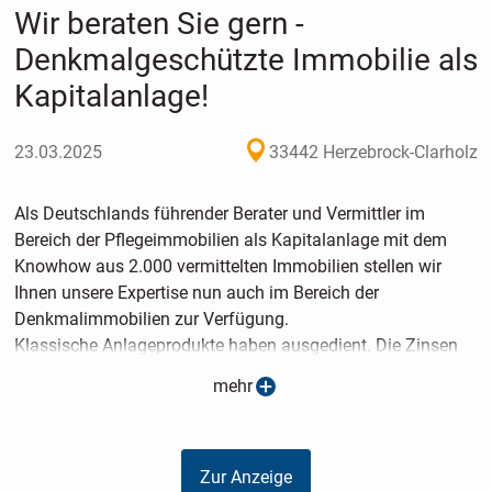
Wir beraten Sie gern -
Denkmalgeschützte Immobilie als
Kapitalanlage!
23.03.2025
33442 Herzebrock-Clarholz
Als Deutschlands führender Berater und Vermittler im
Bereich der Pflegeimmobilien als Kapitalanlage mit dem
Knowhow aus 2.000 vermittelten Immobilien stellen wir
Ihnen unsere Expertise nun auch im Bereich der
Denkmalimmobilien zur Verfügung.
Klassische Anlageprodukte haben ausgedient. Die Zinsen
festverzinslicher Wertpapiere als vermeintlich sichere
mehr
Anlage liegen seit Jahren unter der Inflationsrate. Dadurch
entsteht ein realer Wertverlust in diesen Anlageformen.
Aufgrund der niedrigen Bautätigkeit boomen dagegen
Zur Anzeige
Immobilien, besonders in den Ballungsgebieten. Hinzu