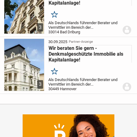
Kapitalanlage!
Merken
Als Deutschlands führender Berater und
3
Vermittler im Bereich der
Pflegeimmobilien als Kapitalanlage mit
33014 Bad Driburg
dem Knowhow aus 2.000 vermittelten
Immobilien stellen wir Ihnen unsere
30.09.2025
Partner-Anzeige
Expertise nun auch im...
Wir beraten Sie gern -
Denkmalgeschützte Immobilie als
Kapitalanlage!
Merken
Als Deutschlands führender Berater und
3
Vermittler im Bereich der
Pflegeimmobilien als Kapitalanlage mit
30449 Hannover
dem Knowhow aus 2.000 vermittelten
Immobilien stellen wir Ihnen unsere
Expertise nun auch im...