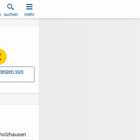
h
suchen
mehr
nzeigen von
holzhausen