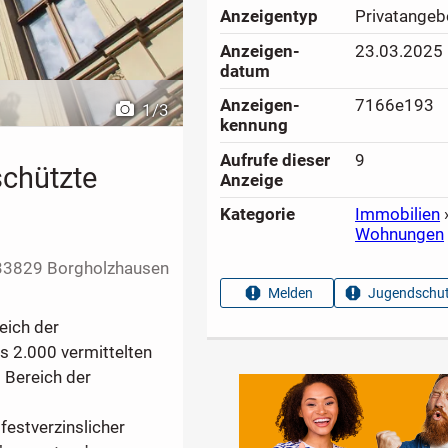
Anzeigen­typ
Privatangeb
Anzeigen­
23.03.2025
datum
Anzeigen­
7166e193
1
/
3
kennung
Aufrufe dieser
9
schützte
Anzeige
Kategorie
Immobilien
Wohnungen
33829 Borgholzhausen
Melden
Jugendschut
eich der
 2.000 vermittelten
 Bereich der
festverzinslicher