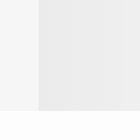
Login
ng