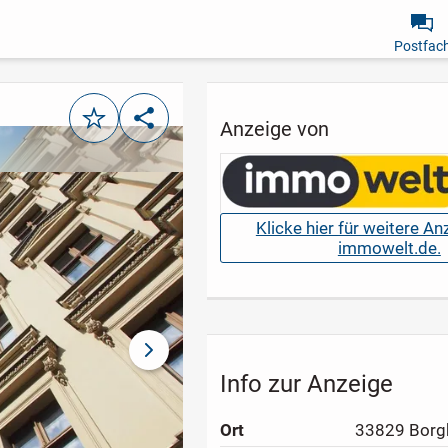
Postfac
Merken
Teilen
Anzeige von
Klicke hier für weitere A
immowelt.de.
nächstes Bild
Info zur Anzeige
Ort
33829 Borg