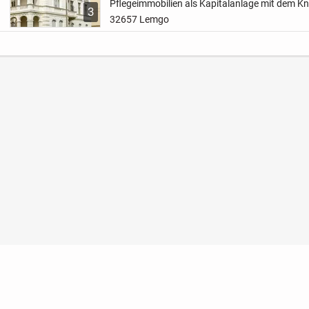
Pflegeimmobilien als Kapitalanlage mit dem 
3
vermittelten Immobilien stellen wir Ihnen unse
32657 Lemgo
im...
Nutzungsbedingungen
Datenschutz
Barrierefreihei
Konto löschen
Premium buchen
Abo kündigen
Fac