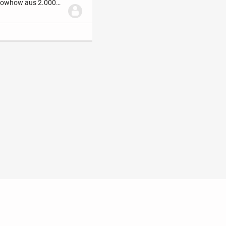
Knowhow aus 2.000
re Expertise nun auch
t
Impressum
Kontakt
Hilfe
Sicherheit
Jugendschutz
Ratgeber
Regionen
Newsletter
Über uns
Jobs
Werbu
ebook
Widget erstellen