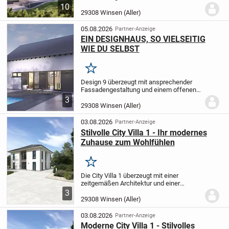
persönliches Rückzugsort, das nach
10
deinen individuellen Wünschen und
29308 Winsen (Aller)
Vorstellungen gestaltet wird. Mit einer
großzügigen...
05.08.2026
Partner-Anzeige
EIN DESIGNHAUS, SO VIELSEITIG
WIE DU SELBST
Merken
Design 9 überzeugt mit ansprechender
Fassadengestaltung und einem offenen
Wohnkonzept. Im Erdgeschoss ist der
3
Eingangsbereich mit Dusch-WC und
29308 Winsen (Aller)
Hauswirtschaftsraum vom restlichen
Wohnbereich geschickt...
03.08.2026
Partner-Anzeige
Stilvolle City Villa 1 - Ihr modernes
Zuhause zum Wohlfühlen
Merken
Die City Villa 1 überzeugt mit einer
zeitgemäßen Architektur und einer
angenehmen Wohnatmosphäre. Der
3
großzügige, offen gestaltete Wohn- und
29308 Winsen (Aller)
Essbereich ist der perfekte Ort für
gesellige Zusammenkünft...
03.08.2026
Partner-Anzeige
Moderne City Villa 1 - Stilvolles