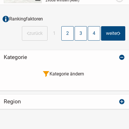
29308 Winsen (Aller)
Wohn- und Essbereich schafft Platz für...
Rankingfaktoren
zurück
1
2
3
4
weiter
Kategorie
Kategorie ändern
Region