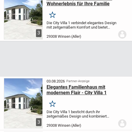
Wohnerlebnis für Ihre Familie
Merken
Die City Villa 1 verbindet elegantes Design
mit zeitgemäßem Komfort und bietet
großzügige Wohnflächen für Familien. Der
3
offene Wohn- und Essbereich schenkt
29308 Winsen (Aller)
Ihnen viel Raum für gemeinsame
Momente - ob...
03.08.2026
Partner-Anzeige
Elegantes Familienhaus mit
modernem Flair - City Villa 1
Merken
Die City Villa 1 besticht durch ihr
zeitgemäßes Design und kombiniert
klassische Architektur mit einem hohen
3
Maß an Wohnkomfort - optimal für
29308 Winsen (Aller)
Familien mit gehobenen Ansprüchen. Im