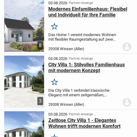
offen gehaltenen...
03.08.2026
Partner-Anzeige
Modernes Einfamilienhaus: Flexibel
und Individuell für Ihre Familie
Merken
Das Home 1 vereint modernes Wohnen
mit flexibler Raumgestaltung auf zwei
Ebenen und bietet einer kleinen Familie
8
insgesamt 124 m² komfortablen
29308 Winsen (Aller)
Lebensraum. Die vier clever angelegten
Zimmer lassen sich...
03.08.2026
Partner-Anzeige
City Villa 1: Stilvolles Familienhaus
mit modernem Konzept
Merken
Die City Villa 1 verbindet klassische
Eleganz mit einem zeitgemäßen,
familienorientierten Wohnstil. Der
3
großzügig geschnittene Wohn- und
29308 Winsen (Aller)
Essbereich lädt sowohl zu entspannten
Stunden mit der Familie...
03.08.2026
Partner-Anzeige
Zeitlose City Villa 1 - Elegantes
Wohnen trifft modernen Komfort