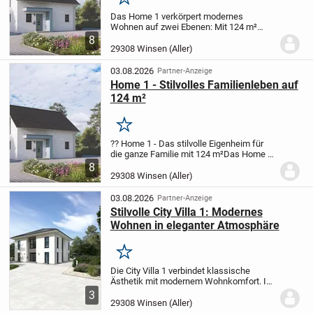
Merken
Das Home 1 verkörpert modernes
Wohnen auf zwei Ebenen: Mit 124 m²
Wohnfläche und vier gut durchdachten
8
Zimmern ist dieses Haus ideal für die
29308 Winsen (Aller)
kleine Familie.
Im Erdgeschoss erwarten
Sie eine offene...
03.08.2026
Partner-Anzeige
Home 1 - Stilvolles Familienleben auf
124 m²
Merken
?? Home 1 - Das stilvolle Eigenheim für
die ganze Familie mit 124 m²
Das Home 1
überzeugt als zeitgemäßes
8
Einfamilienhaus mit zwei vollwertigen
29308 Winsen (Aller)
Stockwerken und bietet insgesamt 124
m² Wohnfläche -...
03.08.2026
Partner-Anzeige
Stilvolle City Villa 1: Modernes
Wohnen in eleganter Atmosphäre
Merken
Die City Villa 1 verbindet klassische
Ästhetik mit modernem Wohnkomfort. Im
großzügigen, offen konzipierten Wohn-
3
und Essbereich finden Sie den perfekten
29308 Winsen (Aller)
Ort, um mit Ihrer Familie oder Freunden...