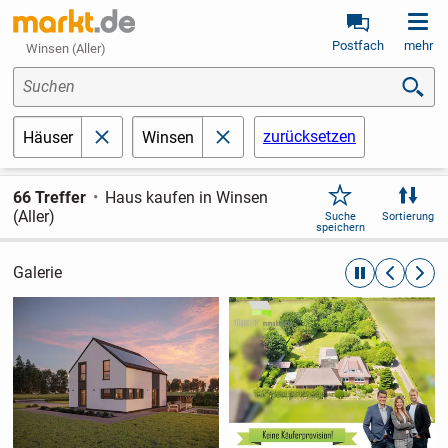
Postfach
mehr
Winsen (Aller)
Suchen
zurücksetzen
Häuser
Winsen
schließen
schließen
66 Treffer
Haus kaufen in Winsen
(Aller)
Suche
Sortierung
speichern
Galerie
automatische R
zurückblät
weite