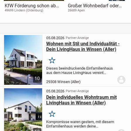
KfW Förderung schon ab
Großer Wohnbedarf oder
Energiestandard 55
Mehrgenerationshaus -
49699 Lindern (Oldenburg)
26689 Apen
möglich, bis 100.000,-€ , zu
Leben Sie ländlich und doch
sehr günstigen Konditionen
zentral.
05.08.2026
Partner-Anzeige
Wohnen mit Stil und Individualität -
Dein LivingHaus in Winsen (Aller)
Merken
Dieses beeindruckende Einfamilienhaus
aus dem Hause LivingHaus vereint
Eleganz und Funktionalität auf
10
beeindruckenden 201,37 Quadratmetern.
29308 Winsen (Aller)
Mit einem klassischen Satteldach strahlt
es zeitlose...
05.08.2026
Partner-Anzeige
Dein individuelles Wohntraum mit
LivingHaus in Winsen (Aller)
Merken
Kompromisse waren gestern, mit diesem
Einfamilienhaus werden deine
Eigenheimträume wahr. In Winsen (Aller)