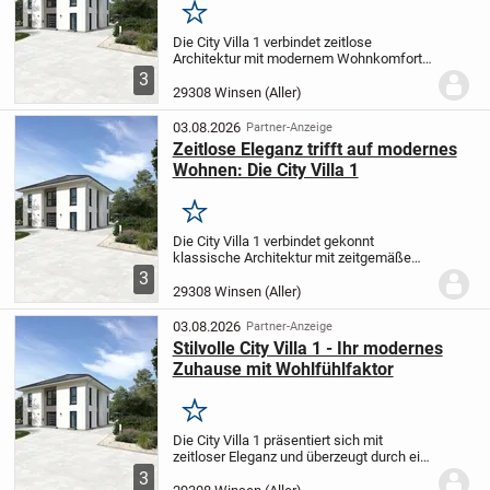
Merken
Die City Villa 1 verbindet zeitlose
Architektur mit modernem Wohnkomfort.
Der offene Wohn- und Essbereich bietet
3
großzügigen Platz für entspannte
29308 Winsen (Aller)
Familienabende oder das gesellige
Zusammensein mit...
03.08.2026
Partner-Anzeige
Zeitlose Eleganz trifft auf modernes
Wohnen: Die City Villa 1
Merken
Die City Villa 1 verbindet gekonnt
klassische Architektur mit zeitgemäßem
Wohnkomfort. Der weitläufige und
3
lichtdurchflutete Wohn- und Essbereich
29308 Winsen (Aller)
bietet Ihnen genügend Raum für
entspannte Stunden im...
03.08.2026
Partner-Anzeige
Stilvolle City Villa 1 - Ihr modernes
Zuhause mit Wohlfühlfaktor
Merken
Die City Villa 1 präsentiert sich mit
zeitloser Eleganz und überzeugt durch ein
innovatives, familienorientiertes
3
Wohnkonzept. Der großzügig gestaltete