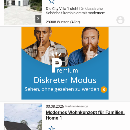
Merken
Die City Villa 1 steht für klassische
Schönheit kombiniert mit modernem
Wohngefühl. Der weitläufige, offen
3
gestaltete Wohn- und Essbereich ist der
29308 Winsen (Aller)
perfekte Ort, um mit Familie und Freunden
zu...
03.08.2026
Partner-Anzeige
Modernes Wohnkonzept für Familien:
Home 1