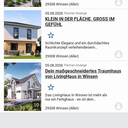
10
entsteht ein modernes Fertighaus, das
29308 Winsen (Aller)
nach deinen persönlichen Wünschen und
Vorstellungen...
05.08.2026
Partner-Anzeige
KLEIN IN DER FLÄCHE, GROSS IM
GEFÜHL
Merken
Schlichte Eleganz und ein durchdachtes
Raumkonzept verleihen
diesem
Einfamilienhaus seine besondere
7
Ausstrahlung. Die
klare Linienführung der
29308 Winsen (Aller)
Architektur wird von einer
zweifarbigen
Fassadengestaltung...
05.08.2026
Partner-Anzeige
Dein maßgeschneidertes Traumhaus
von LivingHaus in Winsen
Merken
Das LivingHaus in Winsen ist mehr als
nur ein Fertighaus - es ist dein
persönliches Rückzugsort, das nach
10
deinen individuellen Wünschen und
29308 Winsen (Aller)
Vorstellungen gestaltet wird. Mit einer
großzügigen...