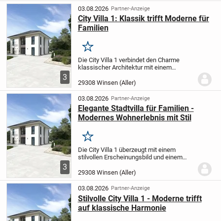
03.08.2026
Partner-Anzeige
City Villa 1: Klassik trifft Moderne für
Familien
Merken
Die City Villa 1 verbindet den Charme
klassischer Architektur mit einem
zeitgemäßen, familienorientierten
3
Wohnkonzept. Der großzügig gestaltete
29308 Winsen (Aller)
Wohn- und Essbereich lädt ein,
entspannte Momente mit...
03.08.2026
Partner-Anzeige
Elegante Stadtvilla für Familien -
Modernes Wohnerlebnis mit Stil
Merken
Die City Villa 1 überzeugt mit einem
stilvollen Erscheinungsbild und einem
zeitgemäßen, familienorientierten
3
Grundriss. Der großzügige Wohn- und
29308 Winsen (Aller)
Essbereich bietet ausreichend Raum für
entspannte...
03.08.2026
Partner-Anzeige
Stilvolle City Villa 1 - Moderne trifft
auf klassische Harmonie