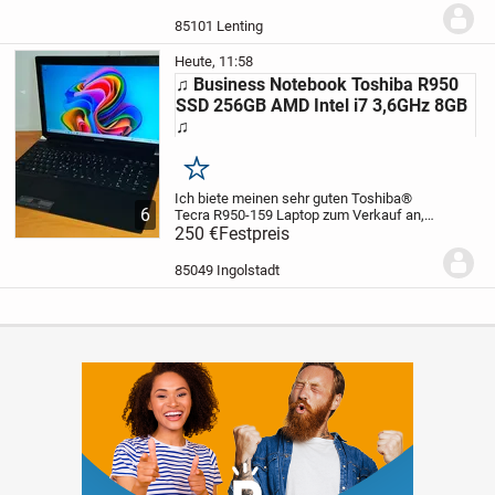
und funktioniert schnell. Der Laptop ist
mit einem Full HD (1920 x 1080) Display...
85101 Lenting
Heute, 11:58
♫ Business Notebook Toshiba R950
SSD 256GB AMD Intel i7 3,6GHz 8GB
♫
Merken
Ich biete meinen sehr guten Toshiba®
6
Tecra R950-159 Laptop zum Verkauf an,
der meistens gesucht wird. Das ist ein
250 €
Festpreis
professionelles Gerät. Der Neupreis lag
über 1500€. Heute sind Preise über 400€
85049 Ingolstadt
sogar...