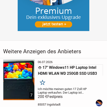
Weitere Anzeigen des Anbieters
06.07.2026
⛄️ 17" Windows11 HP Laptop Intel
HDMI WLAN WD 250GB SSD USB3
Merken
Ich möchte meinen guten 17 Zoll HP
Laptop verkaufen. Der Laptop ist
7
gebraucht und befindet sich in einem
200 €
Festpreis
guten Zustand. Auf dem Laptop ist
Windows 11 (die aktuellste Version 25H2)
85057 Ingolstadt
installiert und mit...