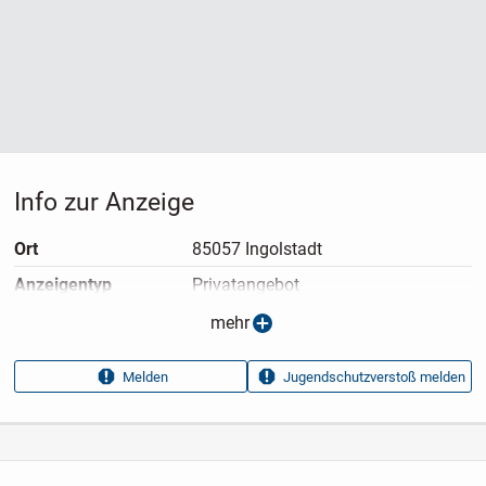
Info zur Anzeige
Ort
85057 Ingolstadt
Anzeigen­typ
Privatangebot
Anzeigen­datum
06.07.2026
mehr
Anzeigen­kennung
2a6e58c0
Melden
Jugendschutzverstoß melden
Aufrufe dieser
22
Anzeige
Kategorie
Elektronik & Technik
›
Computer
›
Laptops
›
Notebooks