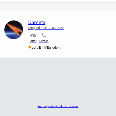
Der Laptop ist ziemlich sicher und sparsam. Er hat einen
stabilen Prozessor Intel mit der Geschwindigkeit bis zu 2,5
GHz. Die schnelle SATA III Samsung SSD Festplatte
garantiert eine zuverlässige Datenspeicherung. Mit der
Kometa
WLAN Karte kann man Filme und Musik vom Internet
Mitglied seit: 29.03.2022
runterladen. Man kann auch das Netzwerk Kabel
nicht verifiziert
nicht verifiziert
anschließen. Dieses Modell hat keinen Lüfter und läuft
Alter
Telefon
deshalb lautlos.
gefällt 4 Mitgliedern
Außerdem hat der Laptop eine WebCam mit
Schutzabdeckung, Mikrofon, Lautsprecher, gute Tastatur,
Touchpad, USB3 Anschlüsse, SD Card Reader, HDMI, VGA
Anschluss usw. Mit dem originalen Akku läuft der Laptop
bis zu 5 Stunden. Das originale Netzteil ist auch dabei.
Ich verkaufe meinen alten Artikel und nach EU Recht biete
ich keine Garantie und keine Rücknahme an. Der Artikel
kann verschickt werden. Ich akzeptiere auch Barzahlung bei
Werbung stört? Jetzt entfernen!
Abholung.