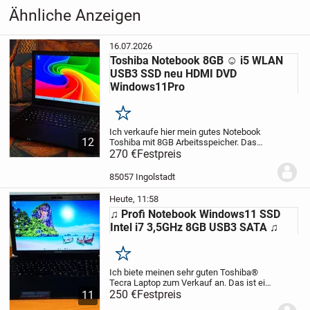
Ähnliche Anzeigen
16.07.2026
Toshiba Notebook 8GB ☺ i5 WLAN
USB3 SSD neu HDMI DVD
Windows11Pro
Merken
Ich verkaufe hier mein gutes Notebook
12
Toshiba mit 8GB Arbeitsspeicher. Das
Notebook befindet sich in einem guten
270 €
Festpreis
Zustand. Den optischen Zustand können
Sie auf den originalen Bildern sehen.
85057 Ingolstadt
Das...
Heute, 11:58
♫ Profi Notebook Windows11 SSD
Intel i7 3,5GHz 8GB USB3 SATA ♫
Merken
Ich biete meinen sehr guten Toshiba®
Tecra Laptop zum Verkauf an. Das ist ein
professionelles Gerät. Der Neupreis lag
250 €
Festpreis
11
bei 1400€. Der Laptop seiht perfekt aus.