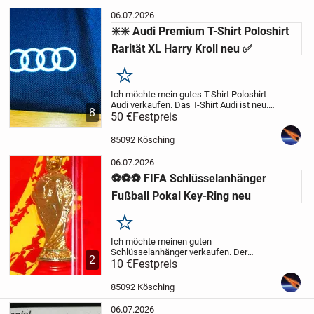
06.07.2026
❇️❇️ Audi Premium T-Shirt Poloshirt
Rarität XL Harry Kroll neu ✅
Merken
Ich möchte mein gutes T-Shirt Poloshirt
Audi verkaufen. Das T-Shirt Audi ist neu.
8
Es ist eine seltene Serie, kaum zu finden,
50 €
Festpreis
wie Rarität. Das T-Shirt wurde zur
Sonderveranstaltung, zum Familientag
85092 Kösching
bei...
06.07.2026
⚽️⚽️⚽️ FIFA Schlüsselanhänger
Fußball Pokal Key-Ring neu
Merken
Ich möchte meinen guten
Schlüsselanhänger verkaufen. Der
2
Zustand ist neu.
10 €
Festpreis
Ich verkaufe meinen
alten Artikel und nach EU Recht biete ich
keine Garantie und keine Rücknahme an.
85092 Kösching
Der Artikel kann...
06.07.2026