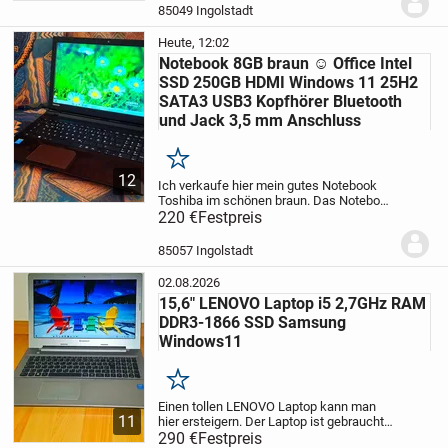
Technisch ist er auch top. Auch ist...
85049 Ingolstadt
Heute, 12:02
Notebook 8GB braun ☺ Office Intel
SSD 250GB HDMI Windows 11 25H2
SATA3 USB3 Kopfhörer Bluetooth
und Jack 3,5 mm Anschluss
Merken
12
Ich verkaufe hier mein gutes Notebook
Toshiba im schönen braun. Das Notebook
befindet sich in einem guten Zustand.
220 €
Festpreis
Den optischen Zustand können Sie auf
den originalen Bildern sehen. Auf dem
85057 Ingolstadt
Notebook...
02.08.2026
15,6" LENOVO Laptop i5 2,7GHz RAM
DDR3-1866 SSD Samsung
Windows11
Merken
Einen tollen LENOVO Laptop kann man
11
hier ersteigern. Der Laptop ist gebraucht.
Er befindet sich in einem guten Zustand
290 €
Festpreis