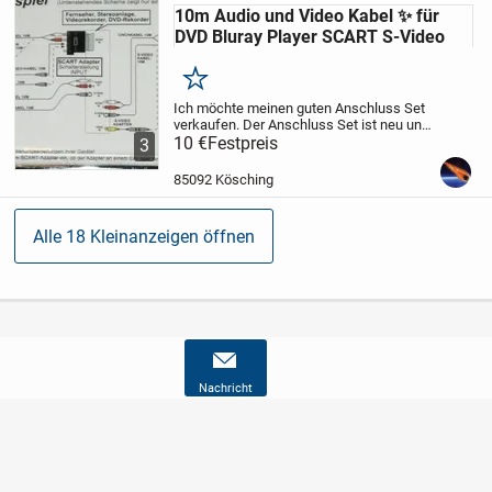
10m Audio und Video Kabel ✨️ für
DVD Bluray Player SCART S-Video
Merken
Ich möchte meinen guten Anschluss Set
verkaufen. Der Anschluss Set ist neu und
original verschweißt. Das kann man auf
10 €
Festpreis
3
den Fotos sehen. Der Satz besteht aus 2
Kabeln und 3 Adaptern.
Ich verkaufe...
85092 Kösching
Alle 18 Kleinanzeigen öffnen
Nachricht