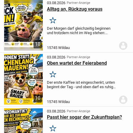
03.08.2026
Partner-Anzeige
Alltag an, Rückzug voraus
Merken
Der Morgen darf gleichzeitig beginnen
und trotzdem nicht im Weg stehen:
Während in einem Bereich schon Leben in
den Tag kommt, bleibt andernorts Raum
10
für Ruhe, Konzentration oder eine letzte
15745 Wildau
Tasse...
03.08.2026
Partner-Anzeige
Oben wartet der Feierabend
Merken
Der erste Kaffee ist eingeschenkt, unten
beginnt der Tag - und oben darf es ruhig
noch ein paar Minuten still bleiben. Genau
diese angenehme Trennung kann ein
10
zweigeschossiges Zuhause schaffen:...
15745 Wildau
03.08.2026
Partner-Anzeige
Passt hier sogar der Zukunftsplan?
Merken