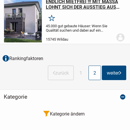
ENDLICH MIETFREI !!! MIT MASSA
LOHNT SICH DER AUSSTIEG AUS
DER MIETE ! 0179 1149244
Merken
45.000 gut gebaute Häuser: Wenn Sie
Qualität suchen und dabei auf ein
ausgewogenes Preis-Leistungs-
5
Verhältnis achten, stoßen Sie schnell auf
15745 Wildau
die Top-Ausbauhäuser von Deutschlands
führendem Fertighausa...
Rankingfaktoren
zurück
1
2
weiter
Kategorie
Kategorie ändern