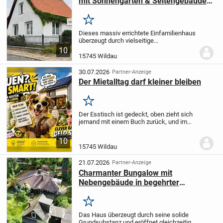
mit Sonnengarten & Seitengebäude
für Wohn-/Gewerbenutzungen
Merken
Dieses massiv errichtete Einfamilienhaus
überzeugt durch vielseitige
Nutzungsmöglichkeiten und eine
10
gepflegte Ausstattung.
Über einen
15745 Wildau
großzügigen Windfang und Flur gelangen
Sie im Erdgeschoss direkt...
30.07.2026
Partner-Anzeige
Der Mietalltag darf kleiner bleiben
Merken
Der Esstisch ist gedeckt, oben zieht sich
jemand mit einem Buch zurück, und im
Erdgeschoss beginnt bereits das nächste
Gespräch. Genau solche kleinen Szenen
10
geben einem Zweifamilienhaus seinen...
15745 Wildau
21.07.2026
Partner-Anzeige
Charmanter Bungalow mit
Nebengebäude in begehrter
Wohnlage von Wildau
Merken
Das Haus überzeugt durch seine solide
Grundsubstanz und eröffnet gleichzeitig