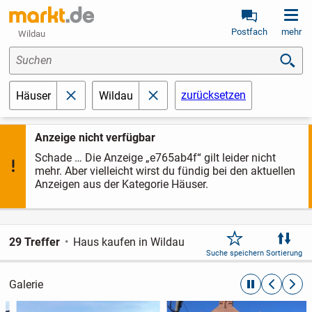
Postfach
mehr
Wildau
Suchen
zurücksetzen
Häuser
Wildau
schließen
schließen
Anzeige nicht verfügbar
Schade … Die Anzeige „e765ab4f“ gilt leider nicht
mehr. Aber vielleicht wirst du fündig bei den aktuellen
Anzeigen aus der Kategorie Häuser.
29 Treffer
Haus kaufen in Wildau
Suche speichern
Sortierung
Galerie
automatische R
zurückblät
weite