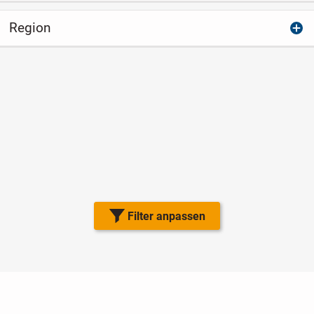
Region
Filter anpassen
Nutzungsbedingungen
Datenschutz
Barrierefreiheit
Impressum
Kontakt
Hilfe
Sicherheit
Jugendschutz