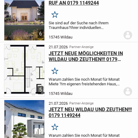
RUF AN 0179 1149244
Merken
Sie sind auf der Suche nach Ihrem
Traumhaus?
Ihrer individuellen
Hausberatung mit Kostenkalkulation?
6
Dann kontaktieren Sie mich.
15745 Wildau
21.07.2026
Partner-Anzeige
JETZT NEUE MÖGLICHKEITEN IN
WILDAU UND ZEUTHEN!!! 0179
1149244
Merken
Warum zahlen Sie noch Monat für Monat
Miete ?
Im eigenen freistehenden Haus,
geplant wie SIE es wollen ohne nervige
5
Obermieter mit eigenem Grundstück lebt
15745 Wildau
es sich doch viel angenehmer oder ?
Leben...
21.07.2026
Partner-Anzeige
JETZT NEU WILDAU UND ZEUTHEN!!!
0179 1149244
Merken
Warum zahlen Sie noch Monat für Monat