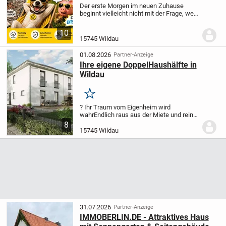
Der erste Morgen im neuen Zuhause
beginnt vielleicht nicht mit der Frage, wer
heute wo arbeiten kann, sondern damit,
dass jeder seinen Platz bereits kennt. Auf
10
zwei Ebenen entsteht ein
15745 Wildau
Einfamilienhaus...
01.08.2026
Partner-Anzeige
Ihre eigene DoppelHaushälfte in
Wildau
Merken
? Ihr Traum vom Eigenheim wird
wahr
Endlich raus aus der Miete und rein
ins eigene Haus!
Dieses attraktive
8
Angebot beinhaltet Ihr Town & Country
15745 Wildau
Haus "Aura 115" (Doppelhaushälfte) in
schlüsselfertige...
31.07.2026
Partner-Anzeige
IMMOBERLIN.DE - Attraktives Haus