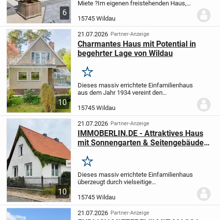
Miete ?
Im eigenen freistehenden Haus,
geplant wie SIE es wollen ohne nervige
6
Obermieter mit eigenem Grundstück lebt
15745 Wildau
es sich doch viel angenehmer oder ?
Leben...
21.07.2026
Partner-Anzeige
Charmantes Haus mit Potential in
begehrter Lage von Wildau
Merken
Dieses massiv errichtete Einfamilienhaus
aus dem Jahr 1934 vereint den
besonderen Charme vergangener
10
Jahrzehnte mit vielfältigen Möglichkeiten
15745 Wildau
zur individuellen Gestaltung. In beliebter
und gewachsene...
21.07.2026
Partner-Anzeige
IMMOBERLIN.DE - Attraktives Haus
mit Sonnengarten & Seitengebäude
für Wohn-/Gewerbenutzungen
Merken
Dieses massiv errichtete Einfamilienhaus
überzeugt durch vielseitige
Nutzungsmöglichkeiten und eine
10
gepflegte Ausstattung.
Über einen
15745 Wildau
großzügigen Windfang und Flur gelangen
Sie im Erdgeschoss direkt...
21.07.2026
Partner-Anzeige