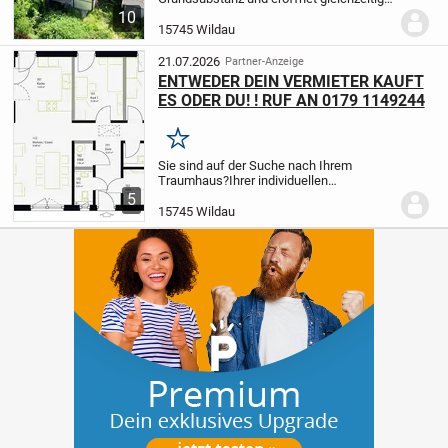
vielfältige Möglichkeiten zur individuellen
10
Modernisierung und Neugestaltung. Der
15745 Wildau
gut nutzbare Grundriss umfasst ein...
21.07.2026
Partner-Anzeige
ENTWEDER DEIN VERMIETER KAUFT
ES ODER DU! ! RUF AN 0179 1149244
Merken
Sie sind auf der Suche nach Ihrem
Traumhaus?
Ihrer individuellen
Hausberatung mit Kostenkalkulation?
5
HIER ZWEI WOHNEINHEITEN UNTER
15745 Wildau
EINEM DACH: FINANZIEREN SIE IHR
EIGENES HAUS MIT DER MIETE DER...