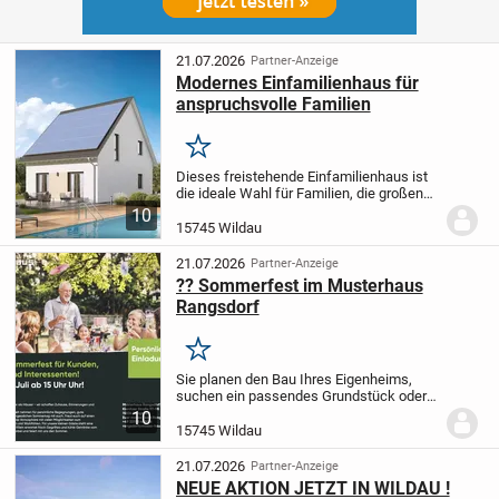
21.07.2026
Partner-Anzeige
Modernes Einfamilienhaus für
anspruchsvolle Familien
Merken
Dieses freistehende Einfamilienhaus ist
die ideale Wahl für Familien, die großen
Wert auf ein intelligentes Raumkonzept,
10
lichtdurchflutete Zimmer und weitläufige
15745 Wildau
Wohnbereiche legen. Mit rund 134 m²...
21.07.2026
Partner-Anzeige
?? Sommerfest im Musterhaus
Rangsdorf
Merken
Sie planen den Bau Ihres Eigenheims,
suchen ein passendes Grundstück oder
möchten sich unverbindlich über die
10
Möglichkeiten des modernen Hausbaus
15745 Wildau
informieren? Dann besuchen Sie unser
großes Sommerfest...
21.07.2026
Partner-Anzeige
NEUE AKTION JETZT IN WILDAU !