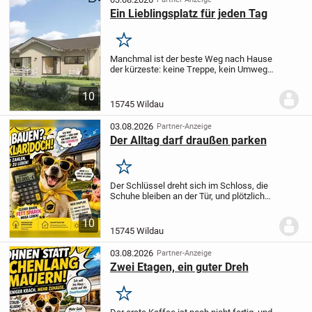
Ein Lieblingsplatz für jeden Tag
Merken
Manchmal ist der beste Weg nach Hause
der kürzeste: keine Treppe, kein Umweg,
sondern ankommen auf einer Ebene.
Genau darin liegt die besondere Qualität
10
dieses geplanten Bungalows in Wildau.
15745 Wildau
Rund...
03.08.2026
Partner-Anzeige
Der Alltag darf draußen parken
Merken
Der Schlüssel dreht sich im Schloss, die
Schuhe bleiben an der Tür, und plötzlich
muss niemand mehr durch mehrere
Etagen, um anzukommen. Dieser
10
geplante Bungalow verbindet Wohnen auf
15745 Wildau
einer Ebene mit...
03.08.2026
Partner-Anzeige
Zwei Etagen, ein guter Dreh
Merken