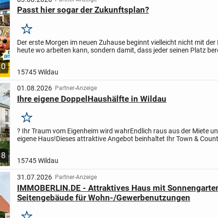
Passt hier sogar der Zukunftsplan?
Merken
Der erste Morgen im neuen Zuhause beginnt vielleicht nicht mit der
heute wo arbeiten kann, sondern damit, dass jeder seinen Platz ber
Auf zwei Ebenen entsteht ein Einfamilienhaus...
10
15745 Wildau
01.08.2026
Partner-Anzeige
Ihre eigene DoppelHaushälfte in Wildau
Merken
? Ihr Traum vom Eigenheim wird wahr
Endlich raus aus der Miete un
eigene Haus!
Dieses attraktive Angebot beinhaltet Ihr Town & Coun
"Aura 115" (Doppelhaushälfte) in schlüsselfertige...
8
15745 Wildau
31.07.2026
Partner-Anzeige
IMMOBERLIN.DE - Attraktives Haus mit Sonnengarte
Seitengebäude für Wohn-/Gewerbenutzungen