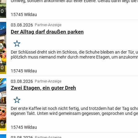
Umweg, sondern ankommen auf einer Ebene. Genau darin liegt die
Qualität dieses geplanten Bungalows in Wildau. Rund...
10
15745 Wildau
03.08.2026
Partner-Anzeige
Der Alltag darf draußen parken
Merken
Der Schlüssel dreht sich im Schloss, die Schuhe bleiben an der Tür, 
plötzlich muss niemand mehr durch mehrere Etagen, um anzukomm
geplante Bungalow verbindet Wohnen auf einer Ebene mit...
10
15745 Wildau
03.08.2026
Partner-Anzeige
Zwei Etagen, ein guter Dreh
Merken
Der erste Kaffee ist noch nicht fertig, und trotzdem hat der Tag sc
eigenen Takt. Unten wird gemeinsam gegessen, gesprochen und ge
während oben bereits ein ruhiger Rückzugsort wartet....
10
15745 Wildau
03.08.2026
Partner-Anzeige