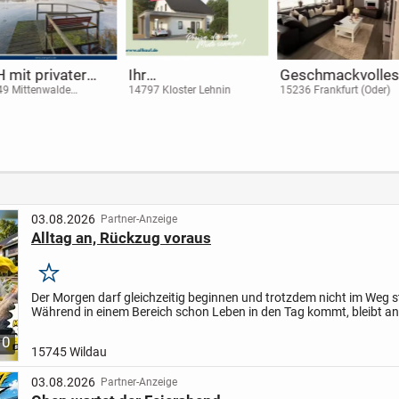
uen in
Baugrundstück für
SCHLÜSSELFERTIG
Zeitg
Ihre exklusive
E HAUSHÄLFTE
Wohnh
14621 Schönwalde-Glien
15834 Rangsdorf
16727 V
ein
KfW40-Stadtvilla
FÜR UNTER
mit m
ow
am Wiesengrund in
400.000,- !EINFACH
Archi
Grünefeld
ANRUFEN UND
stilvo
NÄHERES
funkt
ERFAHREN!
Desig
03.08.2026
Partner-Anzeige
Alltag an, Rückzug voraus
Merken
Der Morgen darf gleichzeitig beginnen und trotzdem nicht im Weg s
Während in einem Bereich schon Leben in den Tag kommt, bleibt a
Raum für Ruhe, Konzentration oder eine letzte Tasse...
10
15745 Wildau
03.08.2026
Partner-Anzeige