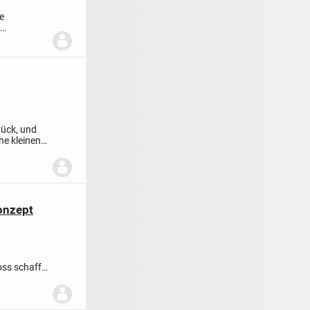
e
...
rück, und
he kleinen
onzept
ss schafft