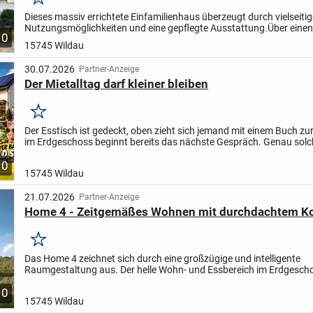
Merken
Dieses massiv errichtete Einfamilienhaus überzeugt durch vielseitig
Nutzungsmöglichkeiten und eine gepflegte Ausstattung.
Über einen
10
großzügigen Windfang und Flur gelangen Sie im Erdgeschoss direkt
15745 Wildau
30.07.2026
Partner-Anzeige
Der Mietalltag darf kleiner bleiben
Merken
Der Esstisch ist gedeckt, oben zieht sich jemand mit einem Buch zu
im Erdgeschoss beginnt bereits das nächste Gespräch. Genau solc
Szenen geben einem Zweifamilienhaus seinen...
10
15745 Wildau
21.07.2026
Partner-Anzeige
Home 4 - Zeitgemäßes Wohnen mit durchdachtem K
Merken
Das Home 4 zeichnet sich durch eine großzügige und intelligente
Raumgestaltung aus. Der helle Wohn- und Essbereich im Erdgescho
eine angenehme, einladende Atmosphäre. Im Obergeschoss...
10
15745 Wildau