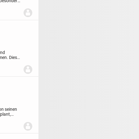
 besondere
und
en. Dieser
hon seinen
plant,