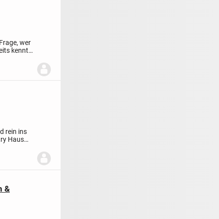
 Frage, wer
eits kennt.
d rein ins
try Haus
n &