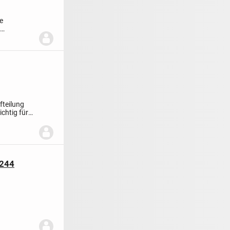
e
...
fteilung
chtig für
9244