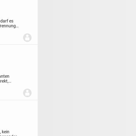
 darf es
 Trennung
anten
rekt,
 kein