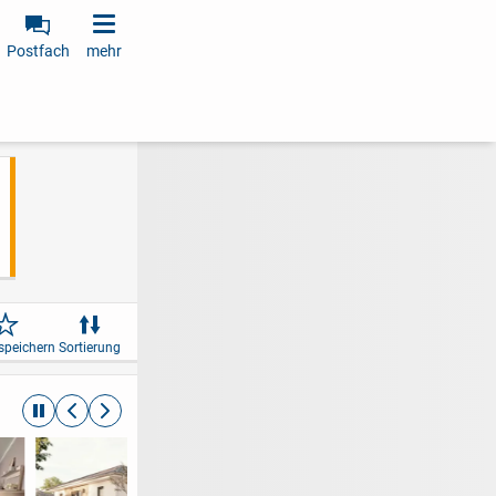
Postfach
mehr
speichern
Sortierung
automatische Rotation beenden
zurückblättern
weiterblättern