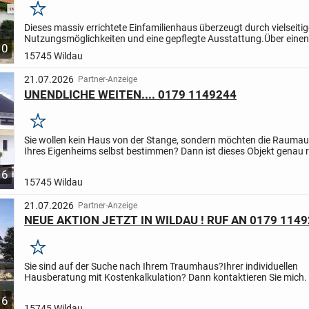
Merken
Dieses massiv errichtete Einfamilienhaus überzeugt durch vielseitig
Nutzungsmöglichkeiten und eine gepflegte Ausstattung.
Über einen
10
großzügigen Windfang und Flur gelangen Sie im Erdgeschoss direkt
15745 Wildau
21.07.2026
Partner-Anzeige
UNENDLICHE WEITEN.... 0179 1149244
Merken
Sie wollen kein Haus von der Stange, sondern möchten die Raumau
Ihres Eigenheims selbst bestimmen? Dann ist dieses Objekt genau ri
Sie! Es passt sich mit seinen flexiblen Gestaltungsv...
6
15745 Wildau
21.07.2026
Partner-Anzeige
NEUE AKTION JETZT IN WILDAU ! RUF AN 0179 114
Merken
Sie sind auf der Suche nach Ihrem Traumhaus?
Ihrer individuellen
Hausberatung mit Kostenkalkulation?
Dann kontaktieren Sie mich.
6
15745 Wildau