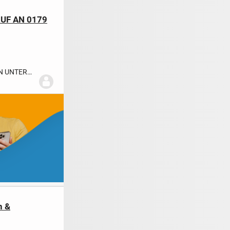
RUF AN 0179
EN UNTER
E DER...
n &