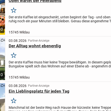
Oben wartet der Feierabend
Merken
Der erste Kaffee ist eingeschenkt, unten beginnt der Tag - und oben
ruhig noch ein paar Minuten still bleiben. Genau diese angenehme
kann ein zweigeschossiges Zuhause schaffen:...
10
15745 Wildau
03.08.2026
Partner-Anzeige
Der Alltag wohnt ebenerdig
Merken
Der erste Kaffee muss hier keine Treppe bewältigen. In diesem gepl
Bungalow spielt sich das Wohnen auf einer Ebene ab - angenehm di
übersichtlich und passend zu einem Alltag, der morgens...
10
15745 Wildau
03.08.2026
Partner-Anzeige
Ein Lieblingsplatz für jeden Tag
Merken
Manchmal ist der beste Weg nach Hause der kürzeste: keine Treppe,