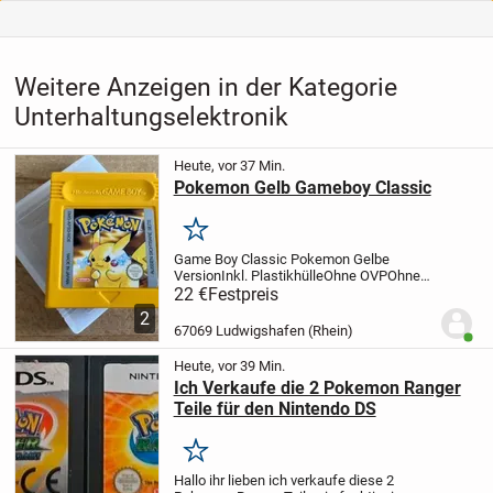
Weitere Anzeigen in der Kategorie
Unterhaltungselektronik
Heute, vor 37 Min.
Pokemon Gelb Gameboy Classic
Merken
Game Boy Classic
Pokemon Gelbe
Version
Inkl. Plastikhülle
Ohne OVP
Ohne
Anleitung
Voll funktionsfähig
Preis ist
22 €
Festpreis
Festpreis inkl. Versand
Abholung kostet
2
auch nichts und ist in 67069 möglich
67069 Ludwigshafen (Rhein)
Benut
Heute, vor 39 Min.
Ich Verkaufe die 2 Pokemon Ranger
Teile für den Nintendo DS
Merken
Hallo ihr lieben ich verkaufe diese 2