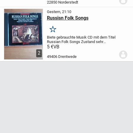
fehlt leider (siehe letztes Foto)
...
22850 Norderstedt
Gestern, 21:10
Russisn Folk Songs
Merken
Biete gebrauchte Musik CD mit dem Titel
Russian Folk Songs
Zustand sehr
gut
MFG
Privat Verkauf keine Garantie
5 €
VB
oder Rücknahme
2
49406 Drentwede