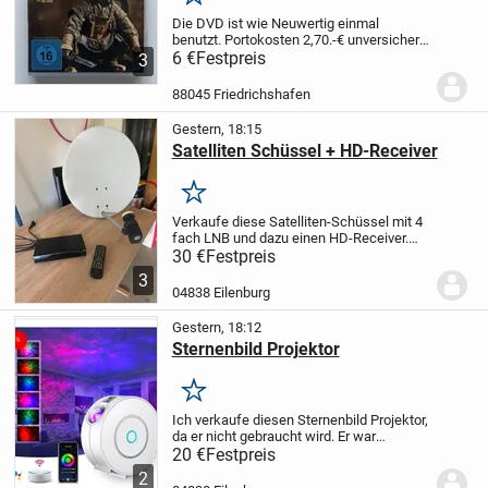
Merken
Die DVD ist wie Neuwertig einmal
benutzt.
Portokosten 2,70.-€ unversichert
oder versichert 5,95.-€
6 €
Festpreis
Bezahlung nur
3
Überweisung oder Abholung PAYPAL
HABE ICH NICHT
Keine
88045 Friedrichshafen
Garantie/Rücknahme oder...
Gestern, 18:15
Satelliten Schüssel + HD-Receiver
Merken
Verkaufe diese Satelliten-Schüssel mit 4
fach LNB und dazu einen HD-Receiver.
Voll funktionsfähig.
Nur Selbstabholung
30 €
Festpreis
3
04838 Eilenburg
Gestern, 18:12
Sternenbild Projektor
Merken
Ich verkaufe diesen Sternenbild Projektor,
da er nicht gebraucht wird. Er war
vielleicht 2 Mal an.
Nur Selbstabholung.
20 €
Festpreis
2