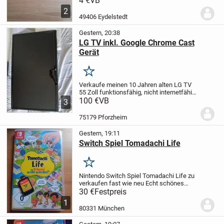
4 €
VB
Verkauf keine Garantie oder Rücknahme
2
49406 Eydelstedt
Gestern, 20:38
LG TV inkl. Google Chrome Cast
Gerät
Merken
Verkaufe meinen 10 Jahren alten LG TV
55 Zoll funktionsfähig, nicht internetfähig.
Aber inklusiv ist ein Google Crome Cast
100 €
VB
3
Gerät dabei. Nur für Selbstabholer.
75179 Pforzheim
Gestern, 19:11
Switch Spiel Tomadachi Life
Merken
Nintendo Switch Spiel Tomadachi Life zu
verkaufen fast wie neu
Echt schönes
lustiges Spiel
Nur meine Kinder sind zu alt
30 €
Festpreis
1
80331 München