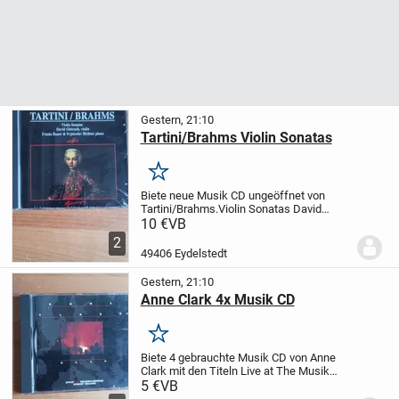
Gestern, 21:10
Tartini/Brahms Violin Sonatas
Merken
Biete neue Musik CD ungeöffnet von
Tartini/Brahms.
Violin Sonatas
David
Oistrach, Violin
Frida Bauer & Svjatoslav
10 €
VB
Richter, Piano.
MFG
Privat Verkauf keine
2
Garantie oder Rücknahme
49406 Eydelstedt
Gestern, 21:10
Anne Clark 4x Musik CD
Merken
Biete 4 gebrauchte Musik CD von Anne
Clark mit den Titeln
Live at The Musik
Centum Utrecht Holland
An ordinary
5 €
VB
Life
Joined Up Writing
Changing