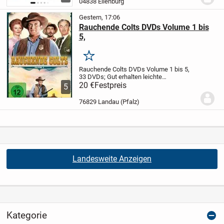
04838 Eilenburg
Gestern, 17:06
Rauchende Colts DVDs Volume 1 bis
5,
Merken
Rauchende Colts DVDs Volume 1 bis 5,
33 DVDs; Gut erhalten leichte
Gebrauchsspuren,4 euro pro Volumen.
20 €
Festpreis
5
Gesamtpreis 20 euro. Abholung in Landau
Pfalz
76829 Landau (Pfalz)
Landesweite Anzeigen
Kategorie