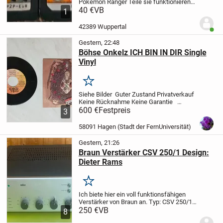
Pokemon Ranger Teile sie funktionieren
beide einwandfrei und sind an
40 €
VB
1
selbstabholer abzugeben und in
Wuppertal abzuholen
42389 Wuppertal
Benut
Gestern, 22:48
Böhse Onkelz ICH BIN IN DIR Single
Vinyl
Merken
Siehe Bilder
Guter Zustand
Privatverkauf
Keine Rücknahme
Keine Garantie
,..................................
600 €
Festpreis
3
58091 Hagen (Stadt der FernUniversität)
Gestern, 21:26
Braun Verstärker CSV 250/1 Design:
Dieter Rams
Merken
Ich biete hier ein voll funktionsfähigen
Verstärker von Braun an.
Typ: CSV 250/1
Design: Dieter Rams
250 €
VB
Zustand:
Kleine
8
Kratzer am Gehäuse. Ein Schalterknopf