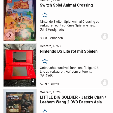
Gestern, 19:07
Switch Spiel Animal Crossing
Merken
Nintendo Switch Spiel Animal Crossing zu
verkaufen echt schönes Spiel wie neu
nicht oft gespielt
Meine Kinder sind leider
25 €
Festpreis
zu alt dafür
1
80331 München
Gestern, 18:53
Nintendo DS Lite rot mit Spielen
Merken
Gebrauchter und voll funktionsfähiger DS
Lite zu verkaufen. Auf dem unteren
Bildschirm ist noch die Folie drauf. Der
75 €
VB
obere Bildschirm hat rechts oben einen
4
dunklen Streifen, der aber nicht stört.
59597 Erwitte
Dazu...
Gestern, 18:24
LITTLE BIG SOLDIER - Jackie Chan /
Leehom Wang 2 DVD Eastern Asia