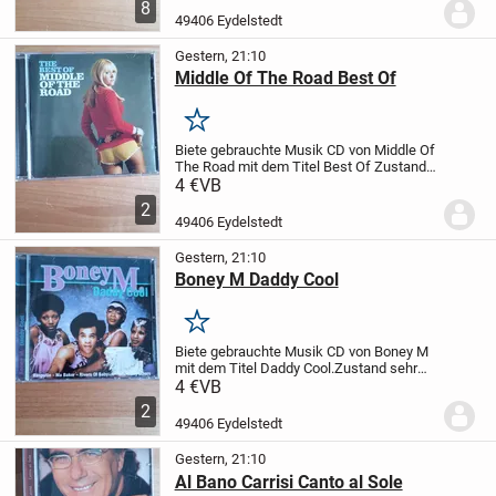
8
Places
Zustand sehr gut Preis pro
49406 Eydelstedt
Stück
MFG
Privat...
Gestern, 21:10
Middle Of The Road Best Of
Merken
Biete gebrauchte Musik CD von Middle Of
The Road mit dem Titel Best Of
Zustand
sehr gut
MFG
Privat Verkauf keine
4 €
VB
Garantie oder Rücknahme
2
49406 Eydelstedt
Gestern, 21:10
Boney M Daddy Cool
Merken
Biete gebrauchte Musik CD von Boney M
mit dem Titel Daddy Cool.
Zustand sehr
gut
MFG
Privat Verkauf keine Garantie
4 €
VB
oder Rücknahme
2
49406 Eydelstedt
Gestern, 21:10
Al Bano Carrisi Canto al Sole