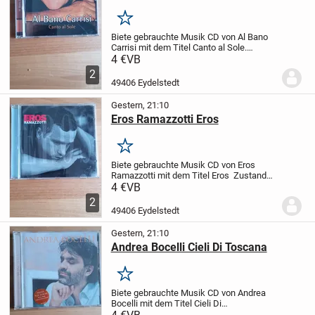
Merken
Biete gebrauchte Musik CD von Al Bano
Carrisi mit dem Titel Canto al Sole.
Zustand sehr gut
MFG
Privat Verkauf
4 €
VB
keine Garantie oder Rücknahme
2
49406 Eydelstedt
Gestern, 21:10
Eros Ramazzotti Eros
Merken
Biete gebrauchte Musik CD von Eros
Ramazzotti mit dem Titel Eros
Zustand
sehr gut
MFG
Privat Verkauf keine
4 €
VB
Garantie oder Rücknahme
2
49406 Eydelstedt
Gestern, 21:10
Andrea Bocelli Cieli Di Toscana
Merken
Biete gebrauchte Musik CD von Andrea
Bocelli mit dem Titel Cieli Di
Toscana.
Zustand sehr gut
MFG
Privat