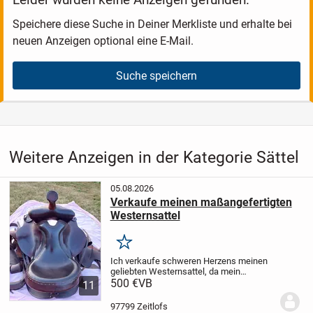
Speichere diese Suche in Deiner Merkliste und erhalte bei
neuen Anzeigen optional eine E-Mail.
Suche speichern
Weitere Anzeigen in der Kategorie Sättel
05.08.2026
Verkaufe meinen maßangefertigten
Westernsattel
Merken
Ich verkaufe schweren Herzens meinen
geliebten Westernsattel, da mein
Haflinger inzwischen zu alt geworden ist
500 €
VB
11
und leider nicht mehr geritten werden
kann.
Der Sattel ist maßangefertigt,
97799 Zeitlofs