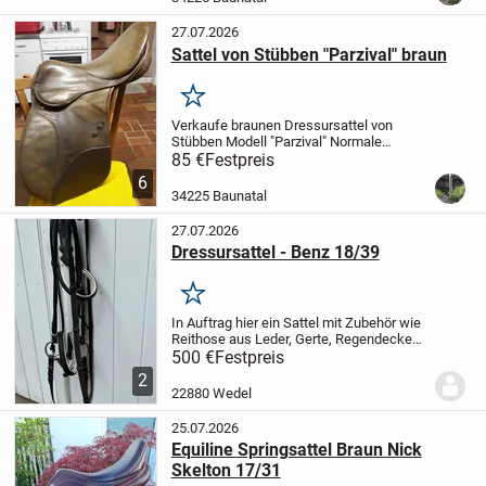
27.07.2026
Sattel von Stübben "Parzival" braun
Merken
Verkaufe braunen Dressursattel von
Stübben Modell "Parzival"
Normale
Sitzfläche, Kammer 30,5
gebraucht,
85 €
Festpreis
Sattelblätter wurden vom Sattler
6
teilerneuert
34225 Baunatal
27.07.2026
Dressursattel - Benz 18/39
Merken
In Auftrag hier ein Sattel mit Zubehör wie
Reithose aus Leder, Gerte, Regendecke
und Putzkasten.
Der Sattel ist inklusive
500 €
Festpreis
zwei Satteldecken, Steigbügeln, Gurten
2
sowie einem Sattelhalter.
500€
Verkauf...
22880 Wedel
25.07.2026
Equiline Springsattel Braun Nick
Skelton 17/31