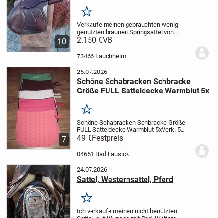
Merken
Verkaufe meinen gebrauchten wenig
genutzten braunen Springsattel von
Equiline. Er hat die normalen
2.150 €
VB
10
Gebrauchsspuren, ist dennoch in einen
Top Zustand. Hinten hat er eine kleine
73466 Lauchheim
Beschädigung, die den...
25.07.2026
Schöne Schabracken Schbracke
Größe FULL Satteldecke Warmblut 5x
Merken
Schöne Schabracken Schbracke Größe
FULL Satteldecke Warmblut 5x
Verk. 5
schöne Schabracken, in verschiedenen
49 €
Festpreis
7
Farben, alles Größe Full, verschiedene
Stepung, mit Zierbiese, alle noch
04651 Bad Lausick
ungenutzt, top...
24.07.2026
Sattel, Westernsattel, Pferd
Merken
Ich verkaufe meinen nicht benutzten