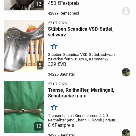
veränderbar)
450 €
Festpreis
Ich verkaufe meinen
12
gepflegten Euroriding Opal Sensitiv
Dressursattel in der Farbe Schwarz.
Der
42899 Remscheid
Sattel...
27.07.2026
Stübben Scandica VSD-Sattel,
schwarz
Merken
Stübben Scandica VSD-Sattel, schwarz
zu verkaufen VB: 329 €,
Kammer 27,
Sitzfläche 17,5 Zoll
329 €
VB
Abholung in Baunatal,
5
kann gegen Kaution ausprobiert werden
Beide Sättel sind in einem guten...
34225 Baunatal
27.07.2026
Trense, Reithalfter, Martingall,
Schabracke u.u.u.
Merken
Trensenteil mit Kinnnriehmen 5 €,
3
Reithalfter (engl., hann. u. komb.) braun 5
€,
8 €
Martingall (braun) 10 €,
Festpreis
Kopfnummern
12
für Turnier 5 €
Schabracke Eskadron
weiß, Springen, bordeaux...
34225 Baunatal