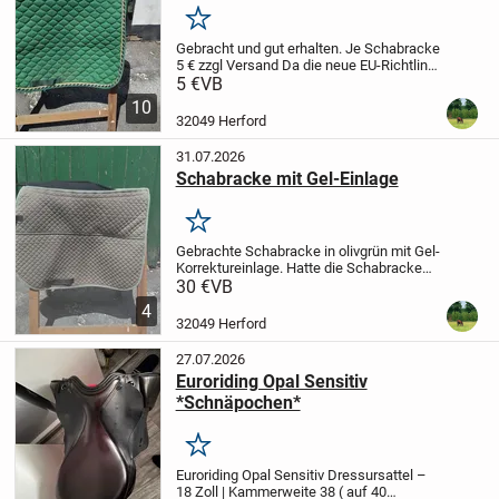
Merken
Gebracht und gut erhalten.
Je Schabracke
5 € zzgl Versand
Da die neue EU-Richtlinie
jetzt 1 Jahr Gewährleistung auch für
5 €
VB
Privatverkäufer vorsieht - soweit der
10
Verkäufer es nicht ausschließt...
32049 Herford
31.07.2026
Schabracke mit Gel-Einlage
Merken
Gebrachte Schabracke in olivgrün mit Gel-
Korrektureinlage. Hatte die Schabracke
unter einem VSD Sattel mit 17 und 18
30 €
VB
Sitzgröße.
Ein paar Haare sind leider noch
4
vorhanden.
Da die neue EU-Richtlinie...
32049 Herford
27.07.2026
Euroriding Opal Sensitiv
*Schnäpochen*
Merken
Euroriding Opal Sensitiv Dressursattel –
18 Zoll | Kammerweite 38 ( auf 40