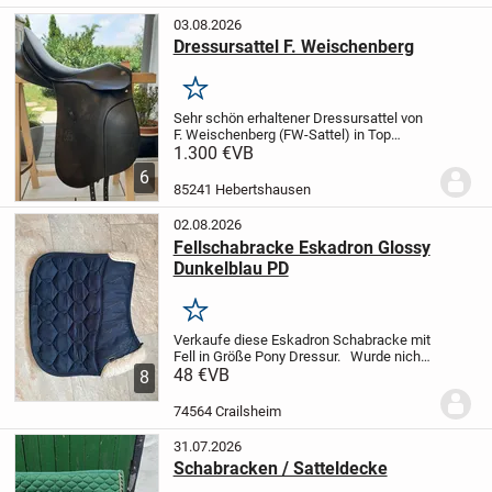
besteht aus...
03.08.2026
Dressursattel F. Weischenberg
Merken
Sehr schön erhaltener Dressursattel von
F. Weischenberg (FW-Sattel) in Top
Zustand. Der Sattel wurde 1 1/2 Jahre
1.300 €
VB
benutzt und weißt keine Defekte auf. Das
6
zeigen auch die Fotos. Sitzfläche 17"
85241 Hebertshausen
und...
02.08.2026
Fellschabracke Eskadron Glossy
Dunkelblau PD
Merken
Verkaufe diese Eskadron Schabracke mit
Fell in Größe Pony Dressur.
Wurde nicht
so oft genutzt und so gut es geht geputzt.
48 €
VB
8
Versandkosten übernimmt der Käufer.
Da
Privatverkauf keine Garantie,...
74564 Crailsheim
31.07.2026
Schabracken / Satteldecke