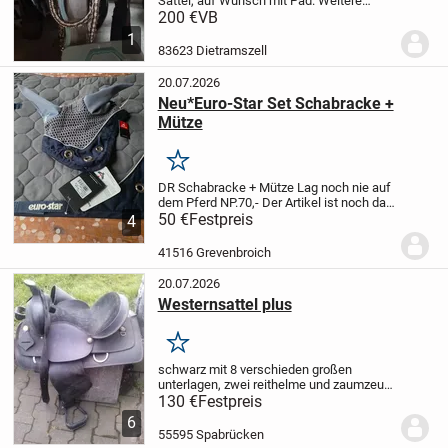
Sattel, auf Wunsch mit Pad. Weitere
Bilder sind auf Anfrage möglich. Geeignet
200 €
VB
für Warmblut.
Versand möglich.
1
83623 Dietramszell
20.07.2026
Neu*Euro-Star Set Schabracke +
Mütze
Merken
DR Schabracke + Mütze
Lag noch nie auf
dem Pferd
NP.70,-
Der Artikel ist noch da
solange er eingestellt ist,
50 €
Festpreis
biete noch viele
4
andere Artikel an
Pay Pal vorhanden
Die
Ware wird unter...
41516 Grevenbroich
20.07.2026
Westernsattel plus
Merken
schwarz mit 8 verschieden großen
unterlagen, zwei reithelme und zaumzeug
abzuholen kreis kh
130 €
Festpreis
6
55595 Spabrücken