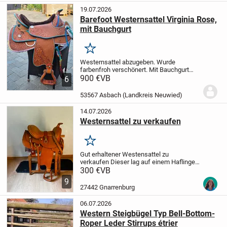
19.07.2026
Barefoot Westernsattel Virginia Rose,
mit Bauchgurt
Merken
Westernsattel abzugeben. Wurde
farbenfroh verschönert.
Mit Bauchgurt
von Barefoot.
900 €
VB
Kann gerne persönlich
6
abgeholt werden. Beim Versand müsste
ich die Kosten erfragen.
Privat erkauf
53567 Asbach (Landkreis Neuwied)
ohne Garantie,...
14.07.2026
Westernsattel zu verkaufen
Merken
Gut erhaltener Westensattel zu
verkaufen
Dieser lag auf einem Haflinger
mit kurzem Rücken, Maße sind bei den
300 €
VB
Bildern dabei.
Fenderausrichtung
9
dabei,
Kinderfender 20€,
Gelsattelgurt
27442 Gnarrenburg
20€,
schwarzes...
06.07.2026
Western Steigbügel Typ Bell-Bottom-
Roper Leder Stirrups étrier