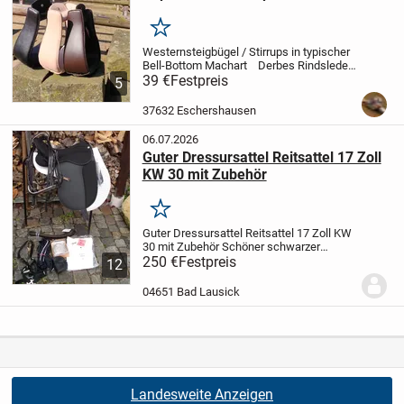
Merken
Westernsteigbügel / Stirrups in typischer
Bell-Bottom Machart
Derbes Rindsleder
traditionell geschnürt. Die Stirrups sind so
39 €
Festpreis
5
gearbeitet, dass auch der Fuß eines
Mitteleuropäers samt Stiefel...
37632 Eschershausen
06.07.2026
Guter Dressursattel Reitsattel 17 Zoll
KW 30 mit Zubehör
Merken
Guter Dressursattel Reitsattel 17 Zoll KW
30 mit Zubehör
Schöner schwarzer
Dressursattel Sitzgröße 17 Zoll mit 30er
250 €
Festpreis
12
Kammerweite, mit selber wechselbarem
Kopfeisen, Hersteller Daslö bei Tattini,...
04651 Bad Lausick
Landesweite Anzeigen