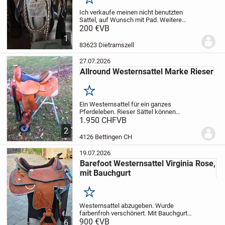
Merken
Ich verkaufe meinen nicht benutzten
Sattel, auf Wunsch mit Pad. Weitere
Bilder sind auf Anfrage möglich. Geeignet
200 €
VB
für Warmblut.
Versand möglich.
1
83623 Dietramszell
27.07.2026
Allround Westernsattel Marke Rieser
Merken
Ein Westernsattel für ein ganzes
Pferdeleben. Rieser Sättel können
jederzeit Pferd und Reiter kostengünstig
1.950 CHF
VB
angepasst werden. Sie sind sehr leicht
2
und von Top Qualität. Dieser Sattel ist
4126 Bettingen CH
sehr gut...
19.07.2026
Barefoot Westernsattel Virginia Rose,
mit Bauchgurt
Merken
Westernsattel abzugeben. Wurde
farbenfroh verschönert.
Mit Bauchgurt
von Barefoot.
900 €
VB
Kann gerne persönlich
6