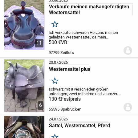
05.08.2026
Sättel
›
Westernsättel
Verkaufe meinen maßangefertigten
Westernsattel
Merken
Ich verkaufe schweren Herzens meinen
geliebten Westernsattel, da mein
Haflinger inzwischen zu alt geworden ist
500 €
VB
11
und leider nicht mehr geritten werden
kann.
Der Sattel ist maßangefertigt,
97799 Zeitlofs
besteht aus...
20.07.2026
Westernsattel plus
Merken
schwarz mit 8 verschieden großen
unterlagen, zwei reithelme und zaumzeug
abzuholen kreis kh
130 €
Festpreis
6
55595 Spabrücken
24.07.2026
Sattel, Westernsattel, Pferd