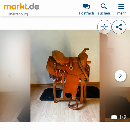
Postfach
suchen
mehr
Gnarrenburg
Merken
Teile
vorheriges Bild
näch
1
/
9