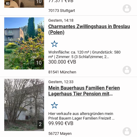
77.371 €
VB
10
KI
neu und unbenutzt.
Sie befinden sich in
der Nähe von Supermärkten, dem
70173 Stuttgart
Gesundheitszent...
Gestern, 14:18
Charmantes Zwillingshaus in Breslau
(Polen)
Merken
Wohnfläche: ca. 120 m² | Grundstück: 580
m² | Zimmer: 5 (3 Schlafzimmer, 2
Wohnzimmer) | Baujahr: 1970er
300.000 €
VB
Dieses
10
liebevoll gepflegte Zwillingshaus
(Doppelhaushälfte) aus den 1970er
81541 München
Jahren bietet auf...
Gestern, 12:33
Mein Bauerhaus Familien Ferien
Lagerhaus Tier Pension mit
Garten+Stellplatz Nürburgring Nähe
Merken
Hier verkaufe aus altersgründen mein
Privat Bauern Lager Familien Freizeit
Ferien Haus mit Garten+Campen
99.990 €
VB
2
Stellplatz ,auch Tier Pension
möglich,rundum Grundstück 205
56727 Mayen
qm+mehr möglich,Haus 100qm,9...