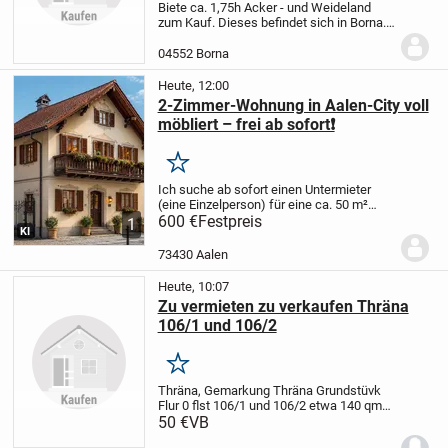
Biete ca. 1,75h Acker - und Weideland
zum Kauf. Dieses befindet sich in Borna.
Bei Interesse einfach melden.
04552 Borna
Heute, 12:00
2-Zimmer-Wohnung in Aalen-City voll
möbliert – frei ab sofort❗️
Merken
Ich suche ab sofort einen Untermieter
(eine Einzelperson) für eine ca. 50 m²
große, voll möblierte 2-Zimmer-
600 €
Festpreis
1
KI
Dachgeschosswohnung in bester Lage
der Aalen-City.
Top-Lage
* Nur ca. 150 m
73430 Aalen
zum Rathaus...
Heute, 10:07
Zu vermieten zu verkaufen Thräna
106/1 und 106/2
Merken
Thräna, Gemarkung Thräna Grundstüvk
Flur 0 flst 106/1 und 106/2 etwa 140 qm
.
50 €
Zu vermieten 300 euro pro zjahr zu
VB
verkaufen 50 euro pro qm