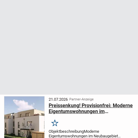
21.07.2026
Partner-Anzeige
Preissenkung! Provisionfrei: Moderne
Eigentumswohnungen im
Neubaugebiet „Auf den Ritten II“ in
Welschbillig – nachhaltig wohnen,
Merken
zukunftssicher invest
Objektbeschreibung
Moderne
Eigentumswohnungen im Neubaugebiet