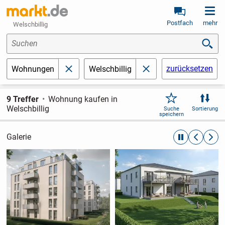
Postfach
mehr
Welschbillig
Suchen
zurücksetzen
Wohnungen
Welschbillig
schließen
schließen
9 Treffer
Wohnung kaufen in
Welschbillig
Suche
Sortierung
speichern
Galerie
automatische R
zurückblät
weite