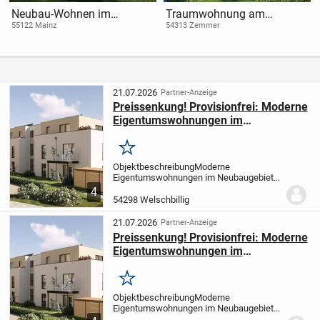
Neubau-Wohnen im
Traumwohnung am
Mainzer Münchfeld
Waldrand
55122 Mainz
54313 Zemmer
21.07.2026
Partner-Anzeige
Preissenkung! Provisionfrei: Moderne
Eigentumswohnungen im
Neubaugebiet „Auf den Ritten II“ in
Welschbillig – nachhaltig wohnen,
Merken
zukunftssicher invest
Objektbeschreibung
Moderne
Eigentumswohnungen im Neubaugebiet
"Auf den Ritten II" in Welschbillig –
4
Nachhaltig wohnen und zukunftssicher
54298 Welschbillig
investieren
Im attraktiven Neubaugebiet
„Auf den Ritten II“...
21.07.2026
Partner-Anzeige
Preissenkung! Provisionfrei: Moderne
Eigentumswohnungen im
Neubaugebiet „Auf den Ritten II“ in
Welschbillig – nachhaltig wohnen,
Merken
zukunftssicher invest
Objektbeschreibung
Moderne
Eigentumswohnungen im Neubaugebiet
"Auf den Ritten II" in Welschbillig –