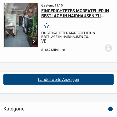
Gestern, 11:15
EINGERICHTETES MODEATELIER IN
BESTLAGE IN HAIDHAUSEN ZU
VERKAUFEN
Merken
EINGERICHTETES MODEATELIER IN
BESTLAGE IN HAIDHAUSEN ZU
VERKAUFEN
VB
LEISTUNGEN
Änderungen &
3
Maßanfertigung & Brautkleider & Eigenes
Design
KUNDSCHAFT
Stammkundschaft
81667 München
vorhanden.
LAGE:
Sehr zentral in...
Landesweite Anzeigen
Kategorie