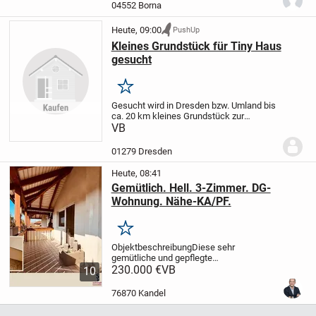
04552 Borna
Heute, 09:00
PushUp
Kleines Grundstück für Tiny Haus
gesucht
Merken
Gesucht wird in Dresden bzw. Umland bis
ca. 20 km kleines Grundstück zur
Pacht/Miete/Kauf für Stellung eines Tiny
VB
Hauses.
01279 Dresden
Heute, 08:41
Gemütlich. Hell. 3-Zimmer. DG-
Wohnung. Nähe-KA/PF.
Merken
Objektbeschreibung
Diese sehr
gemütliche und gepflegte
Dachgeschosswohnung befindet sich in
230.000 €
VB
10
einem Mehrfamilienhaus aus dem Jahr
1995 in ruhiger Wohnlage von
76870 Kandel
Straubenhardt.
Ein Highlight ist der...