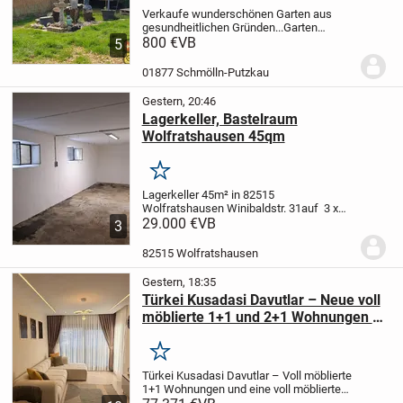
Verkaufe wunderschönen Garten aus
gesundheitlichen Gründen...
Garten
befindet sich unterhalb vom Steinbruch in
800 €
VB
5
Schmölln...
Es bestehen keine
Anbaupflichten..!!
..und man ist schnell im
01877 Schmölln-Putzkau
Wald zum...
Gestern, 20:46
Lagerkeller, Bastelraum
Wolfratshausen 45qm
Merken
Lagerkeller 45m² in 82515
Wolfratshausen Winibaldstr. 31
auf 3 x
15m bietet sich viel Stellwand für
29.000 €
VB
3
Regale
Stromanschluß mit eigenem
Zähler
Der Raum hat 2 Fenster, Zufahrt
82515 Wolfratshausen
über die Tiefgarage...
Gestern, 18:35
Türkei Kusadasi Davutlar – Neue voll
möblierte 1+1 und 2+1 Wohnungen zu
verkaufen
Merken
Türkei Kusadasi Davutlar – Voll möblierte
1+1 Wohnungen und eine voll möblierte
2+1 Wohnung
Unsere Wohnungen sind