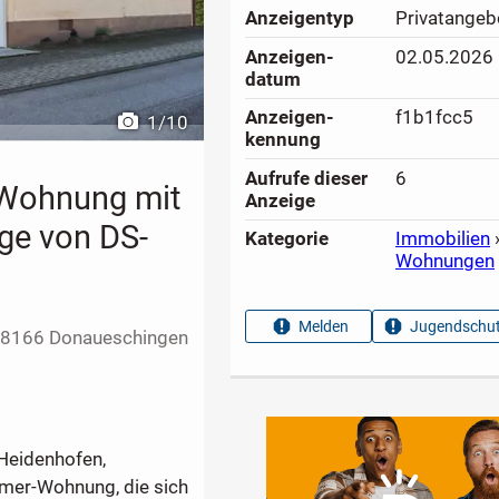
Anzeigen­typ
Privatangeb
Anzeigen­
02.05.2026
datum
Anzeigen­
f1b1fcc5
1
/
10
kennung
Aufrufe dieser
6
-Wohnung mit
Anzeige
age von DS-
Kategorie
Immobilien
Wohnungen
Melden
Jugendschut
8166 Donaueschingen
 Heidenhofen,
mmer-Wohnung, die sich