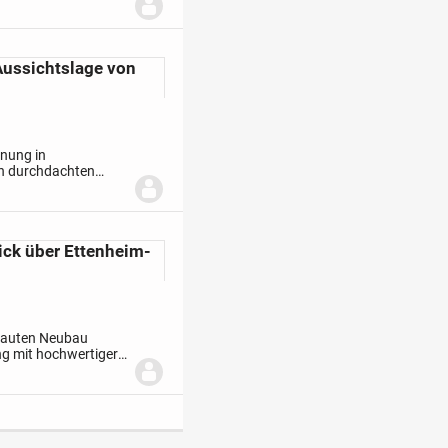
egenheit für Käufer,
Aussichtslage von
nung in
en durchdachten
nd die ruhige Lage
ck über Ettenheim-
ebauten Neubau
ng mit hochwertiger
ind die durchdachte