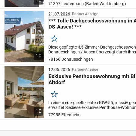
10
Wohnfläche von ca. 80 m² bietet eine ideale Gel
71397 Leutenbach (Baden-Württemberg)
die Wert auf...
21.07.2026
Partner-Anzeige
*** Tolle Dachgeschosswohnung in 
DS-Aasen! ***
Merken
.
Diese gepflegte 4,5-Zimmer-Dachgeschosswoh
Donaueschingen / Aasen überzeugt durch ihr
10
Grundriss, eine angenehme Wohnatmosphäre u
78166 Donaueschingen
im beliebten Ortsteil Aasen....
12.05.2026
Partner-Anzeige
Exklusive Penthousewohnung mit Bli
Altdorf
Merken
In einem energieeffizienten KfW-55, massiv g
erwartet Siediese exklusive Penthouse-Wohnu
10
Ausstattung.
Die Highlights dieser Immobilie s
77955 Ettenheim
Raumgestalt...