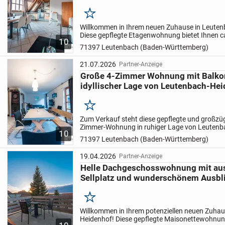
Merken
Herzlich Willkommen in DS-Heidenhofen!
Willkommen in Ihrem neuen Zuhause in Leuten
Diese gepflegte Etagenwohnung bietet Ihnen c
10
verteilt auf drei großzügige Zimmer. Die Immobil
71397 Leutenbach (Baden-Württemberg)
21.07.2026
Partner-Anzeige
Große 4-Zimmer Wohnung mit Balkon,
idyllischer Lage von Leutenbach-He
Merken
Zum Verkauf steht diese gepflegte und großzüg
Zimmer-Wohnung in ruhiger Lage von Leutenb
10
Gebäude stammt ursprünglich aus dem Jahr 
71397 Leutenbach (Baden-Württemberg)
umfassend...
19.04.2026
Partner-Anzeige
Helle Dachgeschosswohnung mit au
Sellplatz und wunderschönem Ausblic
Merken
Willkommen in Ihrem potenziellen neuen Zuhau
Heidenhof! Diese gepflegte Maisonettewohnung