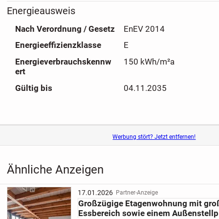
. Weitgehend renoviert
Energieausweis
. Einbauküche
Nach Verordnung / Gesetz
EnEV 2014
. Ruhige Lage in DS-Heidenhofen
. Badezimmer mit begehbarer Dusche und WC
Energieeffizienzklasse
E
. Garage
Energieverbrauchskennw
150 kWh/m²a
. Terrasse
ert
Gültig bis
04.11.2035
Das Hausgeld beträgt derzeit 222,73€ inkl. 30,-€ Rücklag
(Wirtschaftsplan 2024).
Die Wohnungseigentümergemeinschaft verfügt aktuell üb
Werbung stört? Jetzt entfernen!
Instandhaltungsrücklage, wodurch sich ein gewisser Rüc
hat. Dieses Thema wird in der kommenden Eigentümerv
besprochen.
Ähnliche Anzeigen
Zudem wurde bislang noch kein externes Unternehmen mit
17.01.2026
Partner-Anzeige
Großzügige Etagenwohnung mit gr
Nebenkostenabrechnung beauftragt. Die Hausverwaltung i
Essbereich sowie einem Außenstellp
bemüht, eine geeignete Firma schnellstmöglich zu finden.