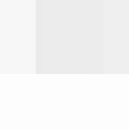
Login
ok