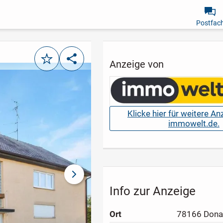
Postfac
Merken
Teilen
Anzeige von
Klicke hier für weitere A
immowelt.de.
nächstes Bild
Info zur Anzeige
Ort
78166 Dona