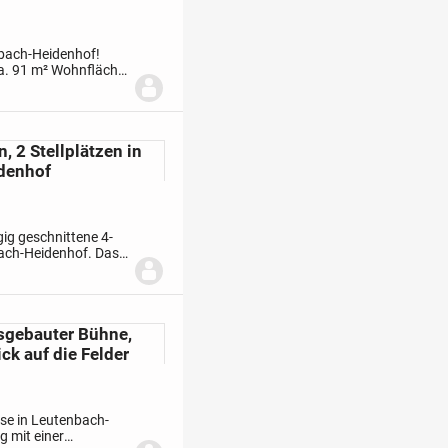
bach-Heidenhof!
a. 91 m² Wohnfläche,
ie wurde in solider...
 2 Stellplätzen in
idenhof
ig geschnittene 4-
ach-Heidenhof. Das
1900 und wurde 1996
sgebauter Bühne,
k auf die Felder
se in Leutenbach-
 mit einer