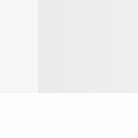
Login
ng