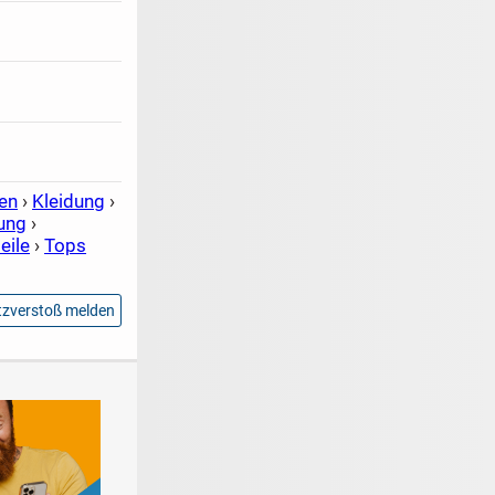
en
›
Kleidung
›
ung
›
eile
›
Tops
zverstoß melden