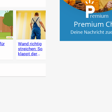
für
Wand richtig
Holzschutz im
Heim
streichen: So
Garten
Lexik
klappt der
zum 
Anstrich
Renov
selbe