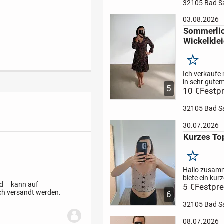
selten getrag
32105 Bad Sa
Oberstoff: 9
Polyester, 5%
03.08.2026
Nur Versand,
Sommerli
Maxibrief.
Wickelkle
Merken
Ich verkaufe 
in sehr gute
5
Größe S. Ein
10 €
Festpr
sommerliche
Wickelkleid v
32105 Bad Sa
elastischem
Schnürung. 
30.07.2026
Lieferung ,al
Kurzes To
per DHL.
Merken
Hallo zusam
biete ein kur
ld
kann auf
Shein an, 2 S
5 €
Festpre
ch versandt werden.
6
Zustand ist
zufriedenstel
32105 Bad Sa
S/M. Nur Lie
Gerne PN.
08.07.2026