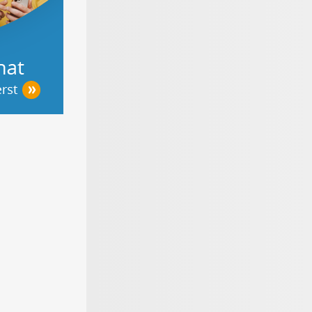
werker-
Der große
Materialen für den
on - Tipps
Gartenratgeber
Bodenbelag
Heimwerken,
ieren &
r bauen