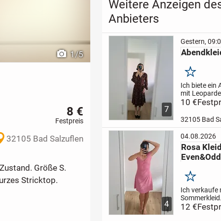
Weitere Anzeigen de
Anbieters
Gestern, 09:
Abendklei
1
/
5
Merken
Ich biete ein
mit Leopard
von NEXT an
10 €
Festpr
8 €
7
Zustand ist s
M/38. Nur Li
32105 Bad Sa
Festpreis
Gerne PN.
04.08.2026
32105 Bad Salzuflen
Rosa Klei
Even&Odd
 Zustand. Größe S.
Merken
urzes Stricktop.
Ich verkaufe
Sommerkleid
4
Nicht neu, ab
12 €
Festpr
perfektem Zu