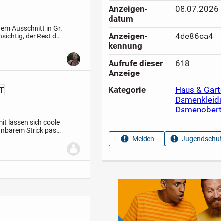
Anzeigen­
08.07.2026
datum
em Ausschnitt in Gr.
Anzeigen­
4de86ca4
hsichtig, der Rest des
ir leider...
kennung
Aufrufe dieser
618
Anzeige
NT
Kategorie
Haus & Gart
Damenkleid
Damenobert
t lassen sich coole
ehnbarem Strick passt
ung mit.
Melden
Jugendschut