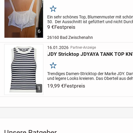
Merken
Ein sehr schönes Top, Blumenmuster mit schön
50. Der Ausschnitt ist gefüttert und nicht Durc
Tops ist durchsehbar.
9 €
Festpreis
Das Top ist Neu, gefällt m
6
26160 Bad Zwischenahn
16.01.2026
Partner-Anzeige
JDY Stricktop JDYAYA TANK TOP K
Merken
Trendiges Damen-Stricktop der Marke JDY. Dami
und legere Looks kreieren. Das Oberteil aus d
sich der Körperform an und macht jede Beweg
19,99 €
Festpreis
1
Unsere Ratgeber