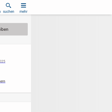
h
suchen
mehr
2025
iziert
dern