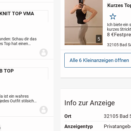
Kurzes To
 KNIT TOP VMA
Merken
Ich biete ein
kurzes Strick
hat tiefe
8 €
Festpre
5
Achselaussch
nden: Schau dir das
ist in gutem 
s Top hat einen
32105 Bad Sa
Größe S. Ver
 ist
DHL möglich. 
auch ein wei
Alle 6 Kleinanzeigen öffnen
H&M an. Sch
sich...
IB TOP
a ist ein wahres
es Outfit stilsicher
Info zur Anzeige
nd ist normal sowie
Ort
32105 Bad S
Anzeigen­typ
Privatangeb
0