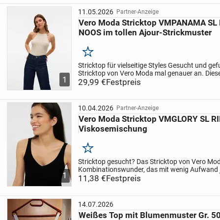
11.05.2026
Partner-Anzeige
Vero Moda Stricktop VMPANAMA SL
NOOS im tollen Ajour-Strickmuster
Merken
Stricktop für vielseitige Styles
Gesucht und gefu
Stricktop von Vero Moda mal genauer an. Diese
1
amerikanischen Ausschnitt mit Häkelkante und
29,99 €
Festpreis
taillenbedeckend...
10.04.2026
Partner-Anzeige
Vero Moda Stricktop VMGLORY SL R
Viskosemischung
Merken
Stricktop gesucht?
Das Stricktop von Vero Mod
Kombinationswunder, das mit wenig Aufwand jed
1
aufwertet. Dieses Top hat einen V-Ausschnitt u
11,38 €
Festpreis
sehr...
14.07.2026
Weißes Top mit Blumenmuster Gr. 5