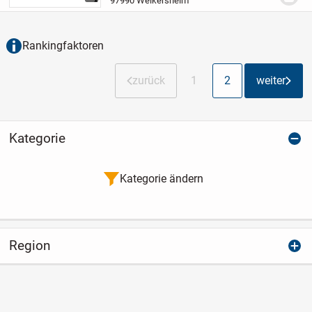
97990 Weikersheim
entstehen nun weitere 27 moderne
Neubauwohnungen in einer...
Rankingfaktoren
zurück
1
2
weiter
Kategorie
Kategorie ändern
Region