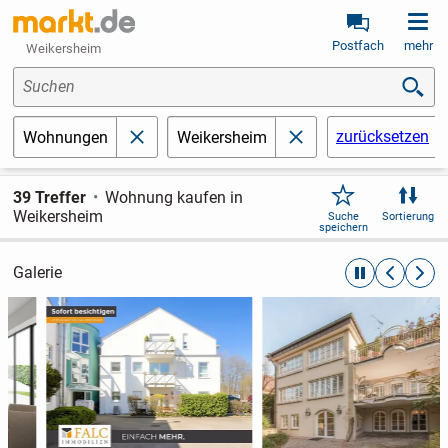
Postfach
mehr
Weikersheim
Suchen
zurücksetzen
Wohnungen
Weikersheim
schließen
schließen
39 Treffer
Wohnung kaufen in
Weikersheim
Suche
Sortierung
speichern
Galerie
automatische R
zurückblät
weite