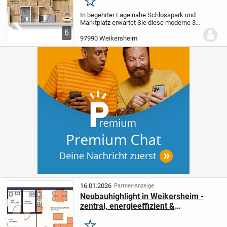
Merken
In begehrter Lage nahe Schlosspark und
Marktplatz erwartet Sie diese moderne 3-
Zimmer-Wohnung mit ca. 92,60 m²
6
Wohnfläche. Die barrierefreie Ausführung
97990 Weikersheim
und der durchdachte Grundriss machen
sie ideal...
16.01.2026
Partner-Anzeige
Neubauhighlight in Weikersheim -
zentral, energieeffizient &
förderfähig!