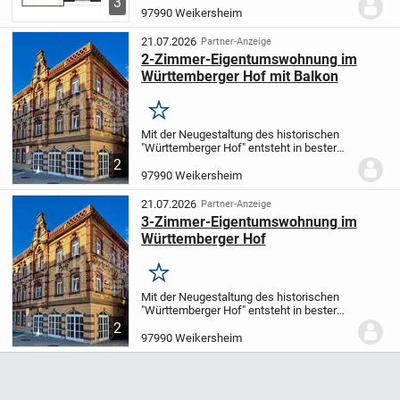
3
Abschluss des ersten Bauabschnitts
97990 Weikersheim
entstehen nun weitere 27 moderne
Neubauwohnungen in einer...
21.07.2026
Partner-Anzeige
2-Zimmer-Eigentumswohnung im
Württemberger Hof mit Balkon
Merken
Mit der Neugestaltung des historischen
"Württemberger Hof" entsteht in bester
Innenstadtlage von Weikersheim ein
2
einzigartiges Wohnprojekt mit insgesamt
97990 Weikersheim
14 hochwertigen Eigentumswohnungen.
Das...
21.07.2026
Partner-Anzeige
3-Zimmer-Eigentumswohnung im
Württemberger Hof
Merken
Mit der Neugestaltung des historischen
"Württemberger Hof" entsteht in bester
Innenstadtlage von Weikersheim ein
2
einzigartiges Wohnprojekt mit insgesamt
97990 Weikersheim
14 hochwertigen Eigentumswohnungen.
Das...