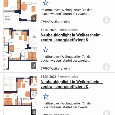
Merken
Im attraktiven Wohnquartier "An den
Lucianwiesen" startet der zweite
Bauabschnitt. Nach dem erfolgreichen
3
Abschluss des ersten Bauabschnitts
97990 Weikersheim
entstehen nun weitere 27 moderne
Neubauwohnungen in einer...
16.01.2026
Partner-Anzeige
Neubauhighlight in Weikersheim -
zentral, energieeffizient &
förderfähig!
Merken
Im attraktiven Wohnquartier "An den
Lucianwiesen" startet der zweite
Bauabschnitt. Nach dem erfolgreichen
3
Abschluss des ersten Bauabschnitts
97990 Weikersheim
entstehen nun weitere 27 moderne
Neubauwohnungen in einer...
16.01.2026
Partner-Anzeige
Neubauhighlight in Weikersheim -
zentral, energieeffizient &
förderfähig!
Merken
Im attraktiven Wohnquartier "An den
Lucianwiesen" startet der zweite
Bauabschnitt. Nach dem erfolgreichen
3
Abschluss des ersten Bauabschnitts