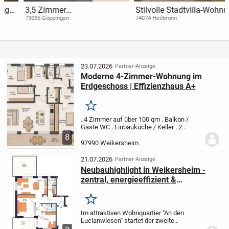
3,5 Zimmer
Stilvolle Stadtvilla-Wohnung
Erdgeschosswohnung mit 2
mit großzügigem
73035 Göppingen
74074 Heilbronn
TG-Stellplätzen in ruhiger
Raumgefühl in Heilbronner
Lage
Toplage
23.07.2026
Partner-Anzeige
Moderne 4-Zimmer-Wohnung im
Erdgeschoss | Effizienzhaus A+
Merken
. 4 Zimmer auf über 100 qm
. Balkon /
Gäste WC
. Einbauküche / Keller
. 2
Parkplätze
. Photovoltaikanlage
Diese
8
Erdgeschosswohnung (Baujahr 2023)
97990 Weikersheim
überzeugt durch einen durchdachten
Grundriss...
21.07.2026
Partner-Anzeige
Neubauhighlight in Weikersheim -
zentral, energieeffizient &
förderfähig!
Merken
Im attraktiven Wohnquartier "An den
Lucianwiesen" startet der zweite
Bauabschnitt. Nach dem erfolgreichen