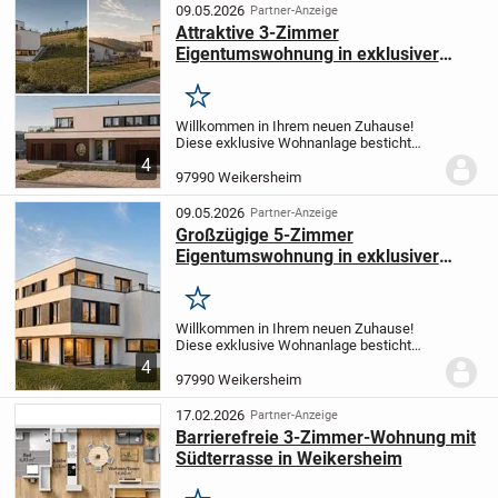
Das...
09.05.2026
Partner-Anzeige
Attraktive 3-Zimmer
Eigentumswohnung in exklusiver
Wohnanlage in Weikersheim +++
PROVISIONSFREI+++
Merken
Willkommen in Ihrem neuen Zuhause!
Diese exklusive Wohnanlage besticht
durch eine hochwertige Massivbauweise
4
und erfüllt den anspruchsvollen KfW 55ee
97990 Weikersheim
Standard. Dies garantiert Ihnen nicht nur
ein...
09.05.2026
Partner-Anzeige
Großzügige 5-Zimmer
Eigentumswohnung in exklusiver
Wohnanlage in Weikersheim +++
RESERVIERT+++
Merken
Willkommen in Ihrem neuen Zuhause!
Diese exklusive Wohnanlage besticht
durch eine hochwertige Massivbauweise
4
und erfüllt den anspruchsvollen KfW 55ee
97990 Weikersheim
Standard. Dies garantiert Ihnen nicht nur
ein...
17.02.2026
Partner-Anzeige
Barrierefreie 3-Zimmer-Wohnung mit
Südterrasse in Weikersheim