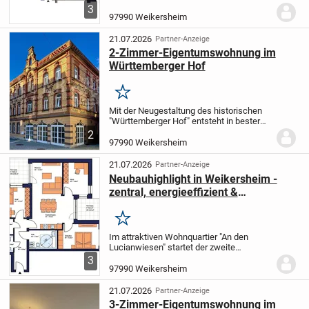
Bauabschnitt. Nach dem erfolgreichen
3
Abschluss des ersten Bauabschnitts
97990 Weikersheim
entstehen nun weitere 27 moderne
Neubauwohnungen in einer...
21.07.2026
Partner-Anzeige
2-Zimmer-Eigentumswohnung im
Württemberger Hof
Merken
Mit der Neugestaltung des historischen
"Württemberger Hof" entsteht in bester
Innenstadtlage von Weikersheim ein
2
einzigartiges Wohnprojekt mit insgesamt
97990 Weikersheim
14 hochwertigen Eigentumswohnungen.
Das...
21.07.2026
Partner-Anzeige
Neubauhighlight in Weikersheim -
zentral, energieeffizient &
förderfähig!
Merken
Im attraktiven Wohnquartier "An den
Lucianwiesen" startet der zweite
Bauabschnitt. Nach dem erfolgreichen
3
Abschluss des ersten Bauabschnitts
97990 Weikersheim
entstehen nun weitere 27 moderne
Neubauwohnungen in einer...
21.07.2026
Partner-Anzeige
3-Zimmer-Eigentumswohnung im