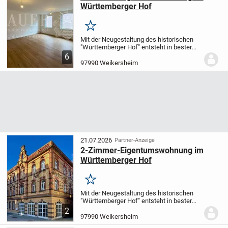
Württemberger Hof
Merken
Mit der Neugestaltung des historischen
"Württemberger Hof" entsteht in bester
Innenstadtlage von Weikersheim ein
6
einzigartiges Wohnprojekt mit insgesamt
97990 Weikersheim
14 hochwertigen Eigentumswohnungen.
Das...
21.07.2026
Partner-Anzeige
2-Zimmer-Eigentumswohnung im
Württemberger Hof
Merken
Mit der Neugestaltung des historischen
"Württemberger Hof" entsteht in bester
Innenstadtlage von Weikersheim ein
2
einzigartiges Wohnprojekt mit insgesamt
97990 Weikersheim
14 hochwertigen Eigentumswohnungen.