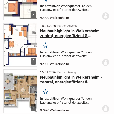
Merken
Im attraktiven Wohnquartier "An den
Lucianwiesen" startet der zweite
Bauabschnitt. Nach dem erfolgreichen
3
Abschluss des ersten Bauabschnitts
97990 Weikersheim
entstehen nun weitere 27 moderne
Neubauwohnungen in einer...
16.01.2026
Partner-Anzeige
Neubauhighlight in Weikersheim -
zentral, energieeffizient &
förderfähig!
Merken
Im attraktiven Wohnquartier "An den
Lucianwiesen" startet der zweite
Bauabschnitt. Nach dem erfolgreichen
3
Abschluss des ersten Bauabschnitts
97990 Weikersheim
entstehen nun weitere 27 moderne
Neubauwohnungen in einer...
16.01.2026
Partner-Anzeige
Neubauhighlight in Weikersheim -
zentral, energieeffizient &
förderfähig!
Merken
Im attraktiven Wohnquartier "An den
Lucianwiesen" startet der zweite
Bauabschnitt. Nach dem erfolgreichen
3
Abschluss des ersten Bauabschnitts
97990 Weikersheim
entstehen nun weitere 27 moderne