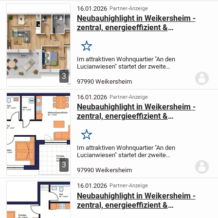
Neubauwohnungen in einer...
16.01.2026
Partner-Anzeige
Neubauhighlight in Weikersheim -
zentral, energieeffizient &
förderfähig!
Merken
Im attraktiven Wohnquartier "An den
Lucianwiesen" startet der zweite
Bauabschnitt. Nach dem erfolgreichen
3
Abschluss des ersten Bauabschnitts
97990 Weikersheim
entstehen nun weitere 27 moderne
Neubauwohnungen in einer...
16.01.2026
Partner-Anzeige
Neubauhighlight in Weikersheim -
zentral, energieeffizient &
förderfähig!
Merken
Im attraktiven Wohnquartier "An den
Lucianwiesen" startet der zweite
Bauabschnitt. Nach dem erfolgreichen
3
Abschluss des ersten Bauabschnitts
97990 Weikersheim
entstehen nun weitere 27 moderne
Neubauwohnungen in einer...
16.01.2026
Partner-Anzeige
Neubauhighlight in Weikersheim -
zentral, energieeffizient &
förderfähig!