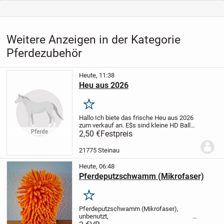
Weitere Anzeigen in der Kategorie
Pferdezubehör
Heute, 11:38
Heu aus 2026
Merken
Hallo Ich biete das frische Heu aus 2026
zum verkauf an.
E$s sind kleine HD Ballen
mit der Claas Markant 40 eprest.
2,50 €
Festpreis
21775 Steinau
Heute, 06:48
Pferdeputzschwamm (Mikrofaser)
Merken
Pferdeputzschwamm (Mikrofaser),
unbenutzt,
3,00 Euro VB.