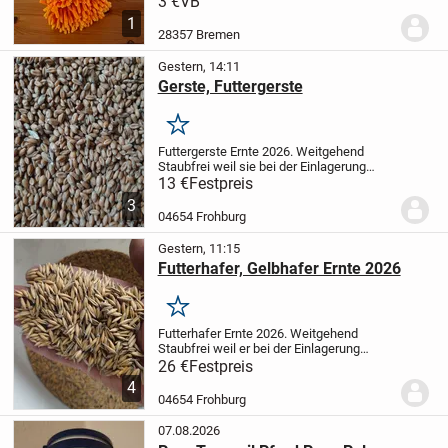
3 €
VB
1
28357 Bremen
Gestern, 14:11
Gerste, Futtergerste
Merken
Futtergerste Ernte 2026.
Weitgehend
Staubfrei weil sie bei der Einlagerung
gereinigt wurde.
50 kg für 13 € abgefüllt
13 €
Festpreis
in 50 kg Säcke.
Größere Mengen im Big
3
Bag möglich, dann auch besserer...
04654 Frohburg
Gestern, 11:15
Futterhafer, Gelbhafer Ernte 2026
Merken
Futterhafer Ernte 2026. Weitgehend
Staubfrei weil er bei der Einlagerung
gereinigt wurde.
100 kg für 26 € abgefüllt
26 €
Festpreis
in 3 x 34 kg Säcke Größere Mengen im
4
Big Bag möglich, dann auch besserer...
04654 Frohburg
07.08.2026