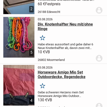
Sattelschrank, Futterschrank, Umbau
60 €
Festpreis
zum Heubedampfer, Getränkekisten kühl
2
halten ect. Hält alles trocken und
26188 Edewecht
sauber.
Pre...
03.08.2026
Div. Knotenhalfter Neu mit/ohne
Ringe
Merken
Habe etwas aussortiert und gebe daher 6
Neue Knotenhalfter ab, davon zwei mit
Ringen. Größe VB/WB. Diese lagen nicht
10 €
VB
5
einmal zur Anprobe auf dem Pferd. Und
sind teils sogar noch verpackt.
Preis je...
26802 Moormerland
03.08.2026
Horseware Amigo Mio Set
Outdoordecke, Regendecke
Merken
Gebe schweren Herzens mein Set
Horseware Amigo Mio Outdoor
Regendecken ab.
130 €
VB
sind 130cm
4
Rückenlänge laut Etiket, kann auf wunsch
gerne nochmal genau messen. Die ältere