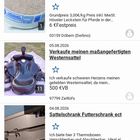
Pferde
Merken
Grundpreis 3,00€/kg
Preis inkl. MwSt.
Höveler Leckstein für Pferde in der
handlichen 2 Kg Schale.
6 €
Festpreis
Zur selbsttätigen
1
Versorgung mit allen lebenswichtigen
Mineralien und Spurenelementen.
...
03159 Döbern (Derbno)
05.08.2026
Verkaufe meinen maßangefertigten
Westernsattel
Merken
Ich verkaufe schweren Herzens meinen
geliebten Westernsattel, da mein
Haflinger inzwischen zu alt geworden ist
500 €
VB
11
und leider nicht mehr geritten werden
kann.
Der Sattel ist maßangefertigt,
97799 Zeitlofs
besteht aus...
04.08.2026
Sattelschrank Futterschrank ect
Merken
Ich biete hier 3 Thermoboxen.
Verschliesbar und Abschliesbar. Ideal als