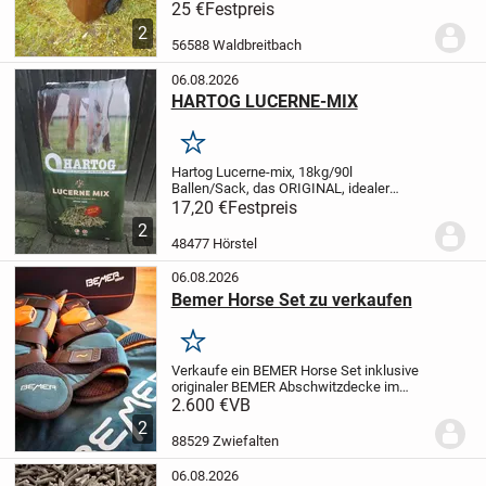
zum Kauf an. Das Innenmaß ist 36 x 36 x
25 €
Festpreis
50 cm. Die Tonne ist ohne Mängel,
2
sauber, geruchsfrei und kann als
56588 Waldbreitbach
Futtertonn...
06.08.2026
HARTOG LUCERNE-MIX
Merken
Hartog Lucerne-mix, 18kg/90l
Ballen/Sack, das ORIGINAL, idealer
Raufutterersatz oder als gesunde Zugabe
17,20 €
Festpreis
!
Preis bei Abnahme von min. 21 Ballen
2
16,90 Euro/Stück inkl. MWSt und ab Lager
48477 Hörstel
bei Barzahlung...
06.08.2026
Bemer Horse Set zu verkaufen
Merken
Verkaufe ein BEMER Horse Set inklusive
originaler BEMER Abschwitzdecke im
Komplettset.
Das Set wurde im Juni 2021
2.600 €
VB
gekauft, nur wenig genutzt und befindet
2
sich in einem sehr guten, gepflegten
88529 Zwiefalten
Zustand....
06.08.2026