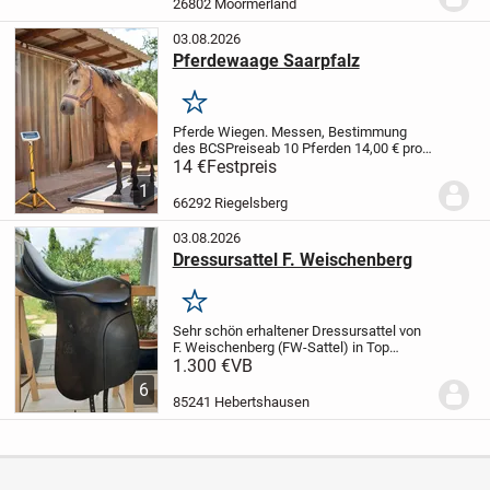
26802 Moormerland
Stabile Ausführung. Nicht mehr im...
03.08.2026
Pferdewaage Saarpfalz
Merken
Pferde Wiegen. Messen, Bestimmung
des BCS
Preise
ab 10 Pferden 14,00 € pro
Pferd
3 bis 9 Pferde 17,00 € pro Pferd
1 bis
14 €
Festpreis
2 Pferde 20,00 € pro Pferd
1
66292 Riegelsberg
03.08.2026
Dressursattel F. Weischenberg
Merken
Sehr schön erhaltener Dressursattel von
F. Weischenberg (FW-Sattel) in Top
Zustand. Der Sattel wurde 1 1/2 Jahre
1.300 €
VB
benutzt und weißt keine Defekte auf. Das
6
zeigen auch die Fotos. Sitzfläche 17"
85241 Hebertshausen
und...