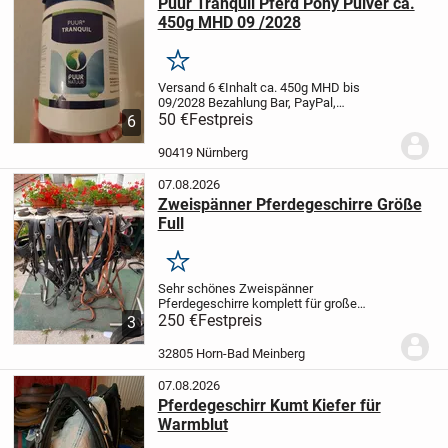
Puur Tranquil Pferd Pony Pulver ca.
450g MHD 09 /2028
Merken
Versand 6 €
Inhalt ca. 450g
MHD bis
09/2028
Bezahlung Bar, PayPal,
Überweisung
50 €
Festpreis
Abholung in 90419 Nürnberg
6
St. Johannis Palmplatz
Calm down relax
chill tranquility tranquil beruhigend
90419 Nürnberg
Beruhigung...
07.08.2026
Zweispänner Pferdegeschirre Größe
Full
Merken
Sehr schönes Zweispänner
Pferdegeschirre komplett für große
Pferde aus schwarzem Leder
250 €
Festpreis
3
vollausstattung mit kopfstücken Leine
stränge
32805 Horn-Bad Meinberg
07.08.2026
Pferdegeschirr Kumt Kiefer für
Warmblut