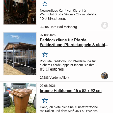
Merken
Neuwertiges Kumt von Kiefer für
Warmblut Größe 59 cm x 28 cm Edelstahl
rahmen. Es handelt sich um ein
120 €
Festpreis
1
englisches prunkkumte in top Zustand ein
zweites etwas kleiner ist auch vorhanden
32805 Horn-Bad Meinberg
07.08.2026
Paddockzäune für Pferde |
Weidezäune, Pferdekoppeln & stabile
Pferdezäune
Merken
Robuste Paddock- und Pferdezäune für
sichere Pferdekoppeln
Sichern Sie Ihre
Pferde mit hochwertigen Paddockzäunen
85 €
Festpreis
2
und Weidezäunen für Pferde - stabil,
langlebig und einfach zu
27283 Verden (Aller)
montieren.
Unsere...
07.08.2026
braune Halbtonne 46 x 53 x 92 cm
Merken
Hallo,
ich biete hier eine Kunststofftonne
mit Rollen und dem Maß 46 x 53 x 92 cm