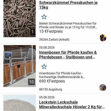
Schwarzkümmel Presskuchen je
15kg
Merken
Bieten Schwarzkümmel Presskuchen für
Pferde und Rinder zu je 15 kg für 15 EUR
an.
15 €
Haupteinsatzbereiche und
Festpreis
1
Effekte
Atemwege: Hilft bei
staubbedingtem Husten, leichten
39264 Zerbst (Anhalt)
Bronchialreizungen und...
05.08.2026
Innenboxen für Pferde kaufen &
Pferdeboxen - Stallboxen und
Trennwände
Merken
Innenboxen für Pferde kaufen -
hochwertige Stalltrennwände &
Boxensysteme vom Hersteller
690 €
Festpreis
🐎
10
Hochwertige Innenboxen für Pferde und
stabile Trennwände für moderne
86150 Augsburg
Pferdeställe
Unsere Innenboxen für...
05.08.2026
Leckstein Leckschale
Mineralleckschale Höveler 2 Kg für