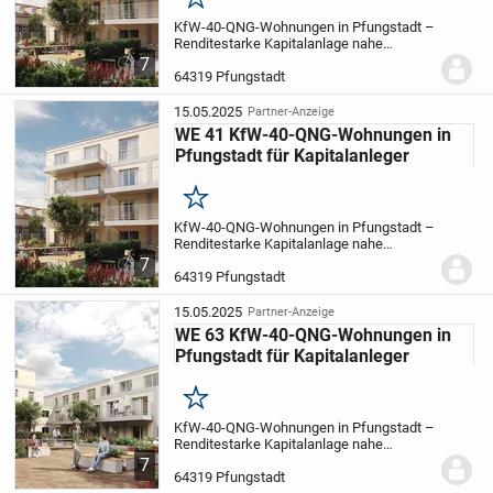
Merken
KfW-40-QNG-Wohnungen in Pfungstadt –
Renditestarke Kapitalanlage nahe
Darmstadt
Investieren Sie in 39 moderne
7
Eigentumswohnungen im KfW-40-QNG-
64319 Pfungstadt
Standard mit Tiefgarage in der
ehemaligen Seidlschen...
15.05.2025
Partner-Anzeige
WE 41 KfW-40-QNG-Wohnungen in
Pfungstadt für Kapitalanleger
Merken
KfW-40-QNG-Wohnungen in Pfungstadt –
Renditestarke Kapitalanlage nahe
Darmstadt
Investieren Sie in 39 moderne
7
Eigentumswohnungen im KfW-40-QNG-
64319 Pfungstadt
Standard mit Tiefgarage in der
ehemaligen Seidlschen...
15.05.2025
Partner-Anzeige
WE 63 KfW-40-QNG-Wohnungen in
Pfungstadt für Kapitalanleger
Merken
KfW-40-QNG-Wohnungen in Pfungstadt –
Renditestarke Kapitalanlage nahe
Darmstadt
Investieren Sie in 39 moderne
7
Eigentumswohnungen im KfW-40-QNG-
64319 Pfungstadt