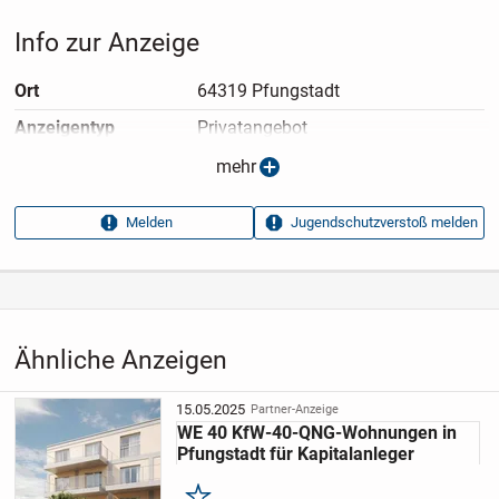
Info zur Anzeige
Ort
64319 Pfungstadt
Anzeigen­typ
Privatangebot
Anzeigen­datum
15.05.2025
mehr
Anzeigen­kennung
2b0f4a0e
Melden
Jugendschutzverstoß melden
Aufrufe dieser
20
Anzeige
Kategorie
Immobilien
›
Kaufen
›
Wohnungen
Ähnliche Anzeigen
15.05.2025
Partner-Anzeige
WE 40 KfW-40-QNG-Wohnungen in
Pfungstadt für Kapitalanleger