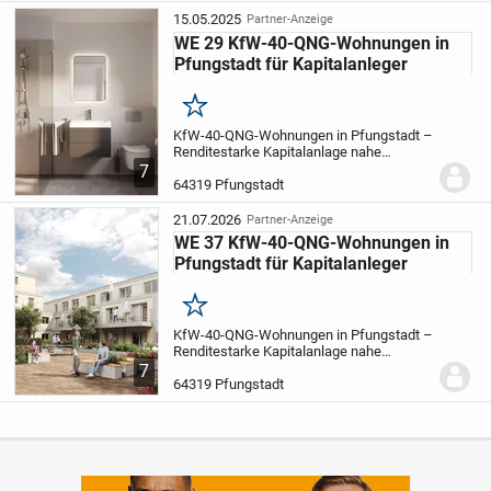
Standard mit Tiefgarage in der
ehemaligen Seidlschen...
15.05.2025
Partner-Anzeige
WE 29 KfW-40-QNG-Wohnungen in
Pfungstadt für Kapitalanleger
Merken
KfW-40-QNG-Wohnungen in Pfungstadt –
Renditestarke Kapitalanlage nahe
Darmstadt
Investieren Sie in 39 moderne
7
Eigentumswohnungen im KfW-40-QNG-
64319 Pfungstadt
Standard mit Tiefgarage in der
ehemaligen Seidlschen...
21.07.2026
Partner-Anzeige
WE 37 KfW-40-QNG-Wohnungen in
Pfungstadt für Kapitalanleger
Merken
KfW-40-QNG-Wohnungen in Pfungstadt –
Renditestarke Kapitalanlage nahe
Darmstadt
Investieren Sie in 39 moderne
7
Eigentumswohnungen im KfW-40-QNG-
64319 Pfungstadt
Standard mit Tiefgarage in der
ehemaligen Seidlschen...