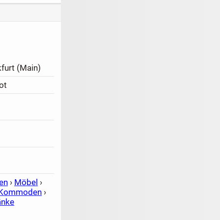
furt (Main)
ot
en
›
Möbel
›
& Kommoden
›
änke