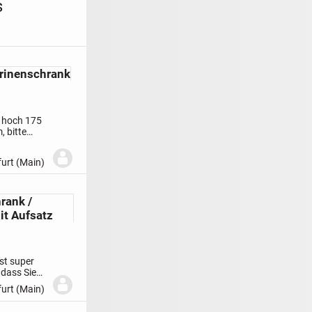
s
trinenschrank
, hoch 175
m,
bitte
vorschlag
Verkauf
urt (Main)
 Ausschluss
aftung.
auf
rank /
tz wegen
it Aufsatz
 von...
st super
 dass Sie
 gut
urt (Main)
 können.
nd wie