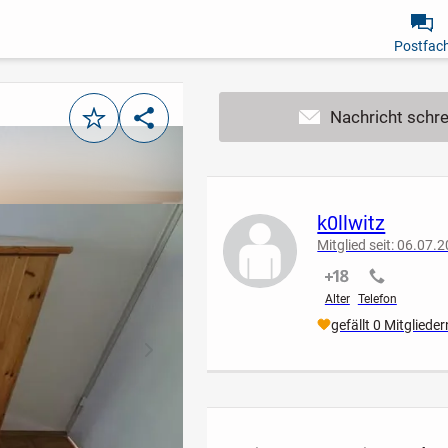
Postfac
Merken
Teilen
k0llwitz
Mitglied seit: 06.07.
nicht verifiziert
nicht verif
Alter
Telefon
gefällt 0 Mitglieder
nächstes Bild