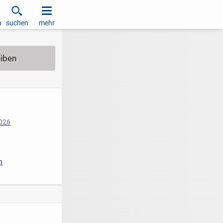
h
suchen
mehr
2026
iziert
n