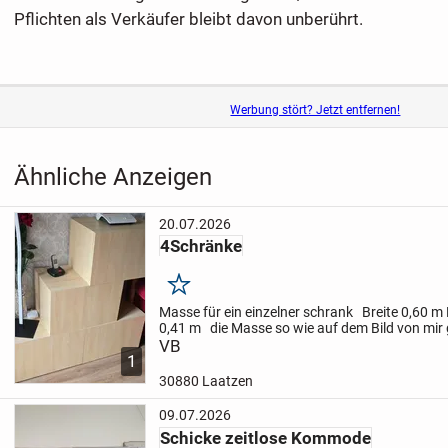
Pflichten als Verkäufer bleibt davon unberührt.
Werbung stört? Jetzt entfernen!
Ähnliche Anzeigen
20.07.2026
4Schränke
Merken
Masse für ein einzelner schrank
Breite 0,60 m
0,41 m
die Masse so wie auf dem Bild von mir
Breite 1,20 m
VB
Höhe 1,15 m
Tiefe 0,41 m
Aber m
1
30880 Laatzen
09.07.2026
Schicke zeitlose Kommode