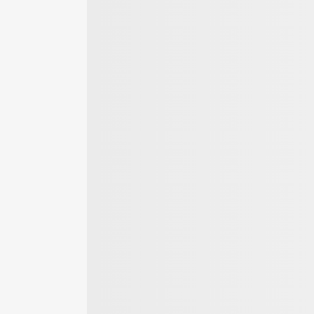
roße
Materialen für den
Online schnell
nratgeber
Bodenbelag
Geld verdienen
mit Kleinanzeigen