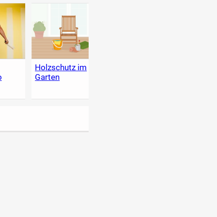
g
Holzschutz im
Heimwerker-
Der g
o
Garten
Lexikon - Tipps
Garte
zum Heimwerken,
Renovieren &
selber bauen