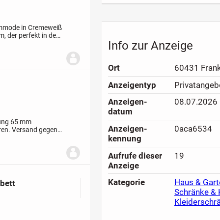
ommode in Cremeweiß
m, der perfekt in den
Info zur Anzeige
 ist diese moderne...
Ort
60431 Frank
Anzeigen­typ
Privatangeb
Anzeigen­
08.07.2026
datum
ung 65 mm
Anzeigen­
0aca6534
ren.
Versand gegen
kennung
n Freunde wäre auch
Aufrufe dieser
19
Anzeige
Kategorie
Haus & Gart
bett
Schränke 
Kleiderschr