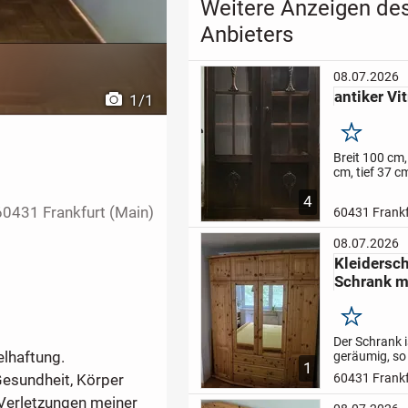
Weitere Anzeigen de
Anbieters
08.07.2026
antiker Vi
1
/
1
Merken
a
Breit 100 cm
cm, tief 37 c
zuerst Preis
4
machen
Der 
60431 Frankfurt (Main)
60431 Frankf
erfolgt unter
jeglicher
08.07.2026
Sachmängelh
Die Haftung 
Kleidersch
Schadenersa
Schrank m
Verletzungen
Merken
Der Schrank i
elhaftung.
geräumig, so
1
ihre Kleidung
esundheit, Körper
60431 Frankf
unterbringen
Sowohl liege
 Verletzungen meiner