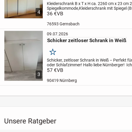
Kleiderschrank B x T x H ca. 2260 cm x 23 cm 
Spiegelkommode,
Kleiderschrank mit Spiegel (B
4
x 56 cm x 2230 cm)
36 €
VB
Zustand: gebraucht – gute s
76593 Gernsbach
09.07.2026
Schicker zeitloser Schrank in Weiß
Merken
Schicker, zeitloser Schrank in Weiß – Perfekt fü
oder Schlafzimmer!
​Hallo liebe Nürnberger! ️
​Ic
wunderschönen, minimalistischen Schrank in s
57 €
VB
3
90419 Nürnberg
Unsere Ratgeber