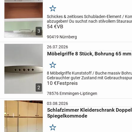
Merken
Schickes & zeitloses Schubladen-Element / K
abzugeben!
​Du suchst nach stilvollem Staurau
Flur, das Schlafzimmer oders Büro passt? Dann
54 €
VB
3
90419 Nürnberg
26.07.2026
Möbelgriffe 8 Stück, Bohrung 65 mm
Merken
8 Möbelgriffe
Kunststoff / Buche massiv
Bohr
Gebrauchter guter Zustand mit Gebrauchsspu
Aufpreis, Abholung möglich.
10 €
Festpreis
PayPal Zahlung a
2
möglich.
Es...
78576 Emmingen-Liptingen
03.08.2026
Schlafzimmer Kleiderschrank Doppel
Spiegelkommode
Merken