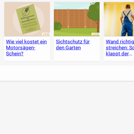
Wie viel kostet ein
Sichtschutz für
Wand richti
Motorsägen-
den Garten
streichen: S
Schein?
klappt der
Anstrich