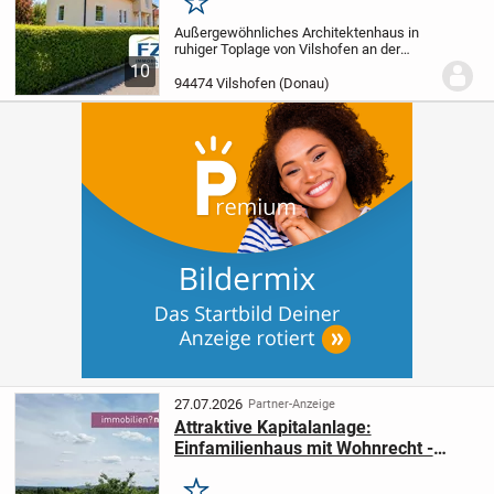
Merken
Außergewöhnliches Architektenhaus in
ruhiger Toplage von Vilshofen an der
Donau
Dieses stilvolle und hervorragend
10
gepflegte Architektenhaus bietet auf ca.
94474 Vilshofen (Donau)
195 m² Wohnfläche ein einzigartiges...
27.07.2026
Partner-Anzeige
Attraktive Kapitalanlage:
Einfamilienhaus mit Wohnrecht -
Haus kaufen