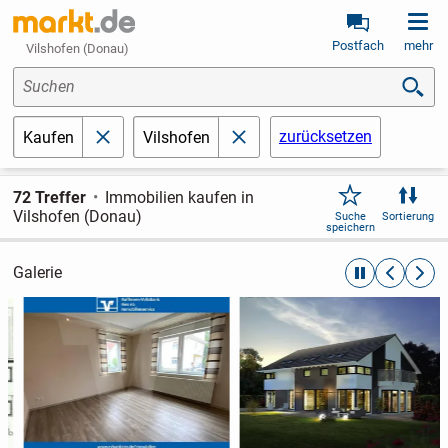
Postfach
mehr
Vilshofen (Donau)
Suchen
zurücksetzen
Kaufen
Vilshofen
schließen
schließen
72 Treffer
Immobilien kaufen in
Vilshofen (Donau)
Suche
Sortierung
speichern
Galerie
automatische R
zurückblät
weite