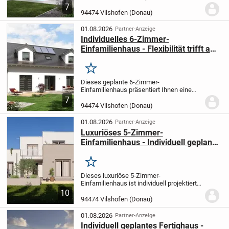
auf zwei Etagen eine großzügige
7
Wohnfläche von 158,39 m². Es umfasst
94474 Vilshofen (Donau)
zwei weitläufige Wohnzimmer, drei
behagliche...
01.08.2026
Partner-Anzeige
Individuelles 6-Zimmer-
Einfamilienhaus - Flexibilität trifft auf
nachhaltiges Wohnen
Merken
Dieses geplante 6-Zimmer-
Einfamilienhaus präsentiert Ihnen eine
großzügige Wohnfläche von 192,87 m².
7
Mit seinen zwei Etagen, vier
94474 Vilshofen (Donau)
Schlafzimmern und zwei modernen
Badezimmern ist es die perfekte Wahl...
01.08.2026
Partner-Anzeige
Luxuriöses 5-Zimmer-
Einfamilienhaus - Individuell geplant
und perfekt auf Ihre Wünsche
abgestimmt
Merken
Dieses luxuriöse 5-Zimmer-
Einfamilienhaus ist individuell projektiert
und wird exakt nach Ihren Wünschen und
10
Vorstellungen gefertigt. Mit einer
94474 Vilshofen (Donau)
großzügigen Wohnfläche von 245,04 m²
bietet Ihnen dieses...
01.08.2026
Partner-Anzeige
Individuell geplantes Fertighaus -