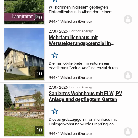
Merken
Willkommen in diesem gepflegten
Einfamilienhaus in Albersdorf, einem
ruhigen Ortsteil von Vilshofen an der
10
Donau. Die Immobilie bietet eine
94474 Vilshofen (Donau)
interessante Gelegenheit für
Kapitalanleger oder Käufer, die...
27.07.2026
Partner-Anzeige
Mehrfamilienhaus mit
Wertsteigerungspotenzial in
hervorragender Lage
Merken
Die Immobilie bietet Investoren ein
exzellentes "Value-Add"-Potenzial durch
gezielte Sanierung und langfristige
10
Bestandsentwicklung.
Substanzstarkes
94474 Vilshofen (Donau)
MF-Haus, BJ 1982, 8 Wohneinheiten,
davon 2...
27.07.2026
Partner-Anzeige
Saniertes Wohnhaus mit ELW, PV
Anlage und gepflegtem Garten
Merken
Dieses großzügige Einfamilienhaus mit
Einliegerwohnung wurde ursprünglich
1967 errichtet und zwischen 2020 und
10
2022 umfassend kernsaniert - modern,
94474 Vilshofen (Donau)
energieeffizient und bezugsfertig!
Das