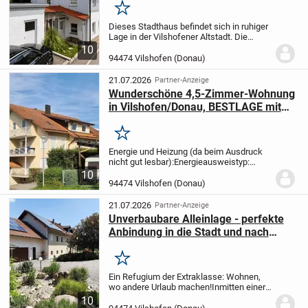
Merken
Dieses Stadthaus befindet sich in ruhiger
Lage in der Vilshofener Altstadt. Die
Immobilie bietet ca. 128 m² Wohnfläche,
10
verteilt auf drei Etagen, sowie rund 47 m²
94474 Vilshofen (Donau)
Nutzfläche.m Erdgeschoss befinden...
21.07.2026
Partner-Anzeige
Wunderschöne 4,5-Zimmer-Wohnung
in Vilshofen/Donau, BESTLAGE mit
TRAUMBLICK!
Merken
Energie und Heizung (da beim Ausdruck
nicht gut lesbar):
Energieausweistyp:
Verbrauchsausweis
Gebäudetyp:
10
Wohngebäude
Baujahr laut
94474 Vilshofen (Donau)
Energieausweis: 1992
Wesentliche
Energieträger: Gas
Gültigkeit:...
21.07.2026
Partner-Anzeige
Unverbaubare Alleinlage - perfekte
Anbindung in die Stadt und nach
Passau, naturnah wohnen!
Merken
Ein Refugium der Extraklasse: Wohnen,
wo andere Urlaub machen!
Inmitten einer
idyllischen Fast-Alleinlage und doch
10
zentral gelegen, präsentiert sich dieses