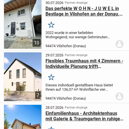
Ihren persönlichen Vorstellungen...
30.07.2026
Partner-Anzeige
Das perfekte W O H N - J U W E L in
Bestlage in Vilshofen an der Donau,
ruhig und doch zentrumsnah !!!
Merken
2022 wurde in einer beliebten
Wohngegend, nur wenige Gehminuten
vom Stadtplatz entfernt, dieses
10
architektonich ansprechende Art
94474 Vilshofen (Donau)
Reihenmittelhaus errichtet.
Entfernung
zum Zentrum nur 5 Gehminuten,...
29.07.2026
Partner-Anzeige
Flexibles Traumhaus mit 4 Zimmern -
Individuelle Planung trifft
Nachhaltigkeit
Merken
Dieses individuell gestaltbare Haus bietet
Ihnen auf 136,07 m² Wohnfläche vier
Zimmer, die sich perfekt an Ihre
7
Bedürfnisse anpassen lassen. Mit zwei
94474 Vilshofen (Donau)
Etagen beherbergt es drei geräumige
Schlafzimmer,...
28.07.2026
Partner-Anzeige
Einfamilienhaus - Architektenhaus
mit Galerie & Traumgarten in ruhiger
Toplage von Vilshofen