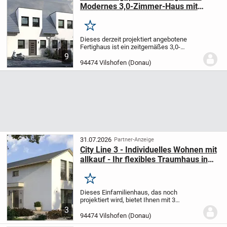
Modernes 3,0-Zimmer-Haus mit
Flexibilität und Komfort: Double 1
Merken
Dieses derzeit projektiert angebotene
Fertighaus ist ein zeitgemäßes 3,0-
Zimmer-Domizil, das ganz auf Ihre
9
persönlichen Wünsche und
94474 Vilshofen (Donau)
Anforderungen zugeschnitten wird.
Mit
einer Wohnfläche von 113,64...
31.07.2026
Partner-Anzeige
City Line 3 - Individuelles Wohnen mit
allkauf - Ihr flexibles Traumhaus in
moderner Holzrahmenbauweise
Merken
Dieses Einfamilienhaus, das noch
projektiert wird, bietet Ihnen mit 3
Zimmern und einer Wohnfläche von
3
112,94 m² auf zwei Ebenen ein
94474 Vilshofen (Donau)
behagliches Zuhause, das ganz nach