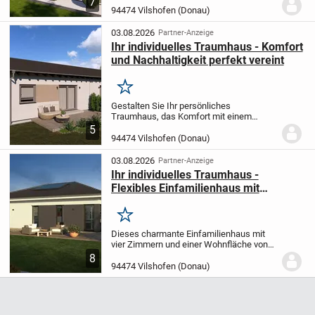
7
Vorstellungen und Bedürfnissen zu
94474 Vilshofen (Donau)
gestalten.
Auf einer Ebene erstreckt sich
eine...
03.08.2026
Partner-Anzeige
Ihr individuelles Traumhaus - Komfort
und Nachhaltigkeit perfekt vereint
Merken
Gestalten Sie Ihr persönliches
Traumhaus, das Komfort mit einem
gemütlichen Wohngefühl harmonisch
5
verbindet. Dieses ebenerdige
94474 Vilshofen (Donau)
Einfamilienhaus mit einer Wohnfläche von
42,90 m² kann exakt nach Ihren...
03.08.2026
Partner-Anzeige
Ihr individuelles Traumhaus -
Flexibles Einfamilienhaus mit
nachhaltiger Technik und
umfassendem Service
Merken
Dieses charmante Einfamilienhaus mit
vier Zimmern und einer Wohnfläche von
107,17 m² wird für Sie maßgeschneidert
8
geplant und exakt nach Ihren Wünschen
94474 Vilshofen (Donau)
realisiert. Das eingeschossige Wohnhaus
bietet...