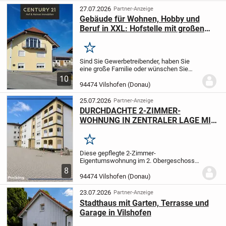
Anwesen...
27.07.2026
Partner-Anzeige
Gebäude für Wohnen, Hobby und
Beruf in XXL: Hofstelle mit großen
Grünflächen bietet viele Optionen!
Merken
Sind Sie Gewerbetreibender, haben Sie
eine große Familie oder wünschen Sie
sich einfach nur viel Platz für Ihre Tiere
10
und andere Hobbys? Diese Hofstelle
94474 Vilshofen (Donau)
bietet 1000 Möglichkeiten!
Riesige
Wohnflächen,...
25.07.2026
Partner-Anzeige
DURCHDACHTE 2-ZIMMER-
WOHNUNG IN ZENTRALER LAGE MIT
GARAGE!
Merken
Diese gepflegte 2-Zimmer-
Eigentumswohnung im 2. Obergeschoss
eines Mehrfamilienhauses mit insgesamt
8
13 Wohneinheiten überzeugt durch einen
94474 Vilshofen (Donau)
durchdachten Grundriss und eine
angenehme Wohnatmosphäre. Zu...
23.07.2026
Partner-Anzeige
Stadthaus mit Garten, Terrasse und
Garage in Vilshofen