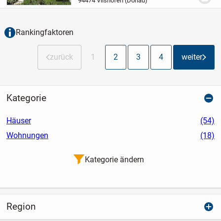
94474 Vilshofen (Donau)
außergewöhnliche Anwesen als ein Ort,
an dem...
Rankingfaktoren
zurück
1
2
3
4
weiter
Kategorie
Häuser
(54)
Wohnungen
(18)
Kategorie ändern
Region