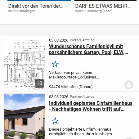
Direkt vor den Toren der
DARF ES ETWAS MEHR
Altstadt - kernsanierte 3,5-
SEIN?
86720 Nördlingen
86899 Landsberg (Lech)
Zimmer-Wohnung in
Nördlingen
03.08.2026
Partner-Anzeige
Wunderschönes Familienidyll mit
parkähnlichem Garten, Pool, ELW,
Klima und PV, VON PRIVAT!
Merken
Verkauf von privat, keine
Maklercourtage!
Exklusives
Einfamilienhaus mit Einliegerwohnung,
10
Wintergarten, gr. überdachtem &
94474 Vilshofen (Donau)
beheiztem Swimmingpool und PV-
Anlage/ Wallboxen
GG +EG + DG
?
03.08.2026
Partner-Anzeige
Bauweise:...
Individuell geplantes Einfamilienhaus
- Nachhaltiges Wohnen trifft auf
moderne Bauqualität: Cozy 2
Merken
Dieses projektierte Einfamilienhaus
ermöglicht es Ihnen, Ihr zukünftiges
Zuhause ganz nach Ihren persönlichen