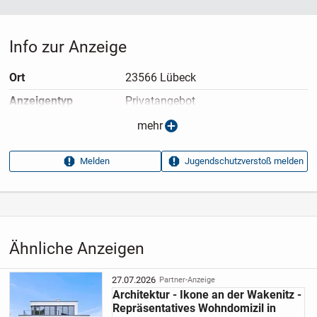
Info zur Anzeige
Ort
23566 Lübeck
Anzeigen­typ
Privatangebot
Anzeigen­datum
09.05.2026
mehr
Anzeigen­kennung
56c11d78
Melden
Jugendschutzverstoß melden
Aufrufe dieser
25
Anzeige
Kategorie
Immobilien
›
Kaufen
›
Häuser
Ähnliche Anzeigen
27.07.2026
Partner-Anzeige
Architektur - Ikone an der Wakenitz -
Repräsentatives Wohndomizil in