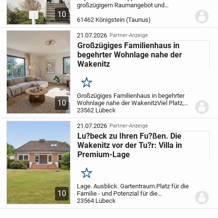
großzügigem Raumangebot und
exklusivem Wohnkomfort
Diese
10
hochwertige Doppelhaushälfte überzeugt
61462 Königstein (Taunus)
durch eine gelungene Kombination aus
großzügiger Raumgestaltung,...
21.07.2026
Partner-Anzeige
Großzügiges Familienhaus in
begehrter Wohnlage nahe der
Wakenitz
Merken
Großzügiges Familienhaus in begehrter
10
Wohnlage nahe der Wakenitz
Viel Platz,
vielseitige Nutzungsmöglichkeiten und
23562 Lübeck
bereits umfangreich modernisierte
Substanz.
In einer der gefragtesten
21.07.2026
Partner-Anzeige
Wohnlagen...
Lu?beck zu Ihren Fu?ßen. Die
Wakenitz vor der Tu?r: Villa in
Premium-Lage
Merken
Lage. Ausblick. Gartentraum.
Platz für die
10
Familie - und Potenzial für die
Zukunft.
23564 Lübeck
Manche Häuser überzeugen
durch ihre Ausstattung. Dieses begeistert
vor allem mit seiner außergewöhnlichen