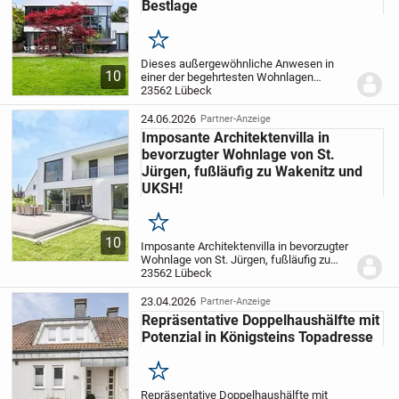
Bestlage
Merken
Dieses außergewöhnliche Anwesen in
10
einer der begehrtesten Wohnlagen
Lübecks definiert luxuriöses Wohnen auf
23562 Lübeck
einem Niveau, das Architektur, Technik
und Lage konsequent miteinander
24.06.2026
Partner-Anzeige
verbindet. Direkt an...
Imposante Architektenvilla in
bevorzugter Wohnlage von St.
Jürgen, fußläufig zu Wakenitz und
UKSH!
Merken
10
Imposante Architektenvilla in bevorzugter
Wohnlage von St. Jürgen, fußläufig zu
Wakenitz und UKSH! Diese
23562 Lübeck
lichtdurchflutete Architektenvilla aus dem
Baujahr 2022 befindet sich in bester
23.04.2026
Partner-Anzeige
Wohnlage von...
Repräsentative Doppelhaushälfte mit
Potenzial in Königsteins Topadresse
Merken
Repräsentative Doppelhaushälfte mit