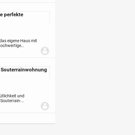
e perfekte
das eigene Haus mit
 hochwertige
68 m² Wohnfläche
 Souterrainwohnung
tlichkeit und
 Souterrain-
rundriss und ein