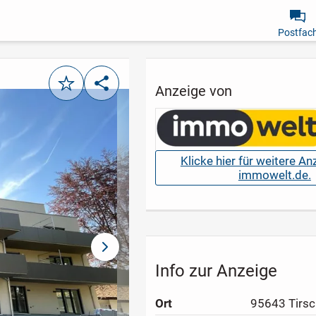
Postfac
Merken
Teilen
Anzeige von
Klicke hier für weitere A
immowelt.de.
nächstes Bild
Info zur Anzeige
Ort
95643 Tirsc