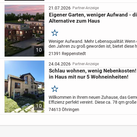
21.07.2026
Partner-Anzeige
Eigener Garten, weniger Aufwand - di
Alternative zum Haus
Merken
Weniger Aufwand. Mehr Lebensqualität.
Wenn 
den Jahren zu groß geworden ist, bietet diese
10
Neubauwohnung die ideale Lösung: Auf rund 
21391 Reppenstedt
genießen Sie...
24.04.2026
Partner-Anzeige
Schlau wohnen, wenig Nebenkosten!
in Haus mit nur 5 Wohneinheiten!
Merken
Willkommen in Ihrem neuen Zuhause, das Gemü
Effizienz perfekt vereint. Diese ca. 78 qm große
10
Wohnung besticht durch ihren durchdachten G
74613 Öhringen
Wohngefühl der...