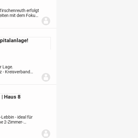
irschenreuth erfolgt
eiten mit dem Fokus
ftlichen
pitalanlage!
r Lage
.
z - Kreisverband
age
PREISBEISPIEL: 2-
 | Haus 8
bbin - ideal für
ne 2-Zimmer-
 mit einem