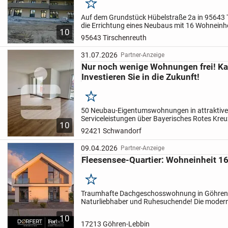
Merken
Auf dem Grundstück Hübelstraße 2a in 95643 T
die Errichtung eines Neubaus mit 16 Wohneinh
10
einer hochwertigen, attraktiven, wohnwirtscha
95643 Tirschenreuth
Nutzung.
Nicht...
31.07.2026
Partner-Anzeige
Nur noch wenige Wohnungen frei! Ka
Investieren Sie in die Zukunft!
Merken
50 Neubau-Eigentumswohnungen in attraktive
Serviceleistungen über Bayerisches Rotes Kreu
10
Schwandorf
. Balkone oder Terrassen
. Tiefgar
92421 Schwandorf
Zimmer-Wohnung mit...
09.04.2026
Partner-Anzeige
Fleesensee-Quartier: Wohneinheit 16
Merken
Traumhafte Dachgeschosswohnung in Göhren-Le
Naturliebhaber und Ruhesuchende! Die moder
Wohnung im Erstbezug überzeugt auf 64,34 m²
10
gemütlichen Schlafzimmer, einem...
17213 Göhren-Lebbin