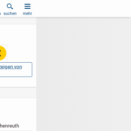
h
suchen
mehr
nzeigen von
henreuth