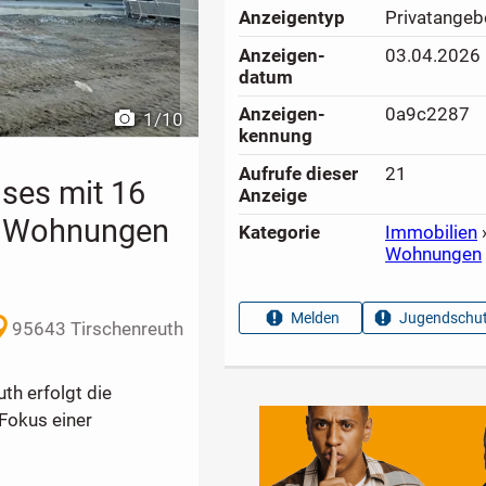
Anzeigen­typ
Privatangeb
Anzeigen­
03.04.2026
datum
Anzeigen­
0a9c2287
1
/
10
kennung
Aufrufe dieser
21
uses mit 16
Anzeige
e Wohnungen
Kategorie
Immobilien
Wohnungen
Melden
Jugendschut
95643 Tirschenreuth
h erfolgt die
Fokus einer