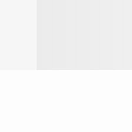
Login
ok