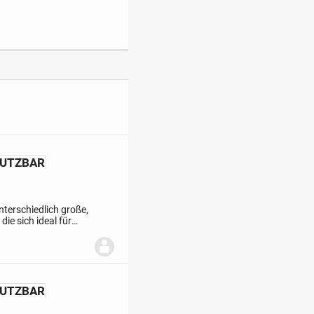
NUTZBAR
nterschiedlich große,
ie sich ideal für
Im Erdgeschoss
NUTZBAR