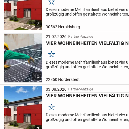
Merken
Dieses moderne Mehrfamilienhaus bietet vier u
großzügig und offen gestaltete Wohneinheiten, d
Familien, Paare oder Einzelpersonen eignen. 
7
befinden...
90562 Heroldsberg
21.07.2026
Partner-Anzeige
VIER WOHNEINHEITEN VIELFÄLTIG 
Merken
Dieses moderne Mehrfamilienhaus bietet vier u
großzügig und offen gestaltete Wohneinheiten, d
Familien, Paare oder Einzelpersonen eignen. 
10
befinden...
22850 Norderstedt
03.08.2026
Partner-Anzeige
VIER WOHNEINHEITEN VIELFÄLTIG 
Merken
Dieses moderne Mehrfamilienhaus bietet vier u
großzügig und offen gestaltete Wohneinheiten, d
Familien, Paare oder Einzelpersonen eignen. 
7
befinden...