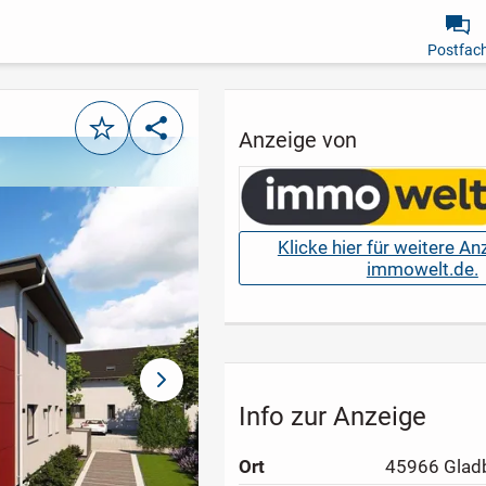
Postfac
Merken
Teilen
Anzeige von
Klicke hier für weitere A
immowelt.de.
nächstes Bild
Info zur Anzeige
Ort
45966 Glad