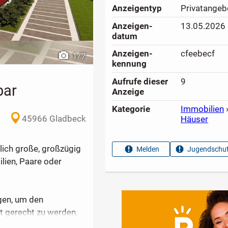
Anzeigen­typ
Privatangeb
Anzeigen­
13.05.2026
datum
Anzeigen­
cfeebecf
1
/
7
kennung
Aufrufe dieser
9
bar
Anzeige
Kategorie
Immobilien
45966 Gladbeck
Häuser
lich große, großzügig
Melden
Jugendschut
ilien, Paare oder
gen, um den
t gerecht zu werden.
s Wohnen ohne