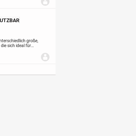
NUTZBAR
nterschiedlich große,
ie sich ideal für
Im Erdgeschoss