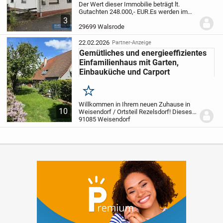
Der Wert dieser Immobilie beträgt lt.
Gutachten 248.000,- EUR.
Es werden im
Bieterverfahren Gebote entgegen
3
genommen.
Dieses 1½-geschossige
29699 Walsrode
Dreifamilienhaus auf einem 664 m²
großen Grundstück bietet...
22.02.2026
Partner-Anzeige
Gemütliches und energieeffizientes
Einfamilienhaus mit Garten,
Einbauküche und Carport
Merken
Willkommen in Ihrem neuen Zuhause in
10
Weisendorf / Ortsteil Rezelsdorf! Dieses
charmante Einfamilienhaus aus dem Jahr
91085 Weisendorf
1960 wurde im Jahr 2014 saniert und
strahlt pure Gemütlichkeit aus und ist
bestens...