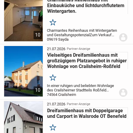
Einbauküche und lichtdurchflutetem
Wintergarten.
Merken
Charmantes Reihenhaus mit Wintergarten
10
und Gestaltungspotenzial
Zum Verkauf
steht ein gepflegtes
09619 Sayda
Einfamilien-/Reihenhaus in
geschlossener Bauweise, das durch
21.07.2026
Partner-Anzeige
seinen soliden Zustand und seinen...
Vielseitiges Dreifamilienhaus mit
großzügigem Platzangebot in ruhiger
Wohnlage von Crailsheim-Roßfeld
Merken
In einer ruhigen und beliebten Wohnlage
10
des Crailsheimer Stadtteils Roßfeld
befindet sich dieses gepflegte
74564 Crailsheim
Dreifamilienhaus mit einer
Gesamtwohnfläche von ca. 240 m². Die
21.07.2026
Partner-Anzeige
Immobilie überzeugt durch...
Dreifamilienhaus mit Doppelgarage
und Carport in Walsrode OT Benefeld
Merken