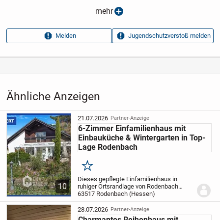
Anzeigen­datum
05.05.2026
mehr
Anzeigen­kennung
c54731af
Melden
Jugendschutzverstoß melden
Aufrufe dieser
13
Anzeige
Kategorie
Immobilien
›
Kaufen
›
Häuser
Ähnliche Anzeigen
21.07.2026
Partner-Anzeige
6-Zimmer Einfamilienhaus mit
Einbauküche & Wintergarten in Top-
Lage Rodenbach
Merken
Dieses gepflegte Einfamilienhaus in
10
ruhiger Ortsrandlage von Rodenbach
überzeugt mit einer großzügigen
63517 Rodenbach (Hessen)
Wohnfläche von ca. 170 m² und einem
durchdachten Grundriss, der vielfältige
28.07.2026
Partner-Anzeige
Nutzungsmöglichkeiten...
Charmantes Reihenhaus mit