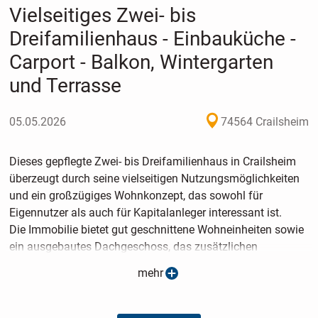
Vielseitiges Zwei- bis
Dreifamilienhaus - Einbauküche -
Carport - Balkon, Wintergarten
und Terrasse
05.05.2026
74564 Crailsheim
Dieses gepflegte Zwei- bis Dreifamilienhaus in Crailsheim
überzeugt durch seine vielseitigen Nutzungsmöglichkeiten
und ein großzügiges Wohnkonzept, das sowohl für
Eigennutzer als auch für Kapitalanleger interessant ist.
Die Immobilie bietet gut geschnittene Wohneinheiten sowie
ein ausgebautes Dachgeschoss, das zusätzlichen
Wohnraum und flexible Nutzungsmöglichkeiten eröffnet.
mehr
Ein besonderes Highlight ist der helle Wintergarten, der den
Wohnbereich erweitert und einen angenehmen Blick ins
Grüne ermöglicht. Ergänzt wird das Raumangebot durch