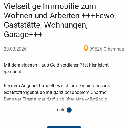
Vielseitige Immobilie zum
Wohnen und Arbeiten +++Fewo,
Gaststätte, Wohnungen,
Garage+++
23.03.2026
09526 Olbernhau
Mit dem eigenen Haus Geld verdienen? Ist hier leicht
gemacht!
Bei dem Angebot handelt es sich um ein historisches
Gaststättengebäude mit ganz besonderem Charme.
Der neue Eigentümer darf sich über eine vollständig
eingerichtete Gaststätte mit Gastroküche, 3
mehr
Ferienappartements und 2 großen Betreiberwohnungen
freuen. Das gesamte Gebäude ist kunstvoll gestaltet und
lockt Gäste aus Nah und Fern an.