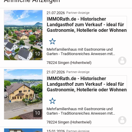
21.07.2026
Partner-Anzeige
IMMORath.de - Historischer
Landgasthof zum Verkauf - ideal für
Gastronomie, Hotellerie oder Wohnen
Merken
Mehrfamilienhaus mit Gastronomie und
10
Garten - Traditionsreiches Anwesen mit
Bodensee- und
Alpenblick
78224 Singen (Hohentwiel)
Kurzbeschreibung:
Direkt am
Fahrradweg gelegen und mit einem
einzigartigen Panoramablick auf den...
21.07.2026
Partner-Anzeige
IMMORath.de - Historischer
Landgasthof zum Verkauf - ideal für
Gastronomie, Hotellerie oder Wohnen
Merken
Mehrfamilienhaus mit Gastronomie und
10
Garten - Traditionsreiches Anwesen mit
Bodensee- und
Alpenblick
78224 Singen (Hohentwiel)
Kurzbeschreibung:
Direkt am
Fahrradweg gelegen und mit einem
einzigartigen Panoramablick auf den...
15.01.2026
Partner-Anzeige