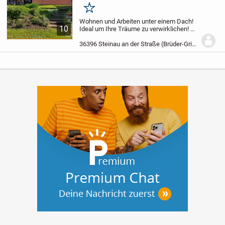
Merken
Wohnen und Arbeiten unter einem Dach!
10
Ideal um Ihre Träume zu verwirklichen! Ob
zur Vermietung einzelner Wohneinheiten
oder als Pension.
Die ehemalige
36396 Steinau an der Straße (Brüder-Grimm-Stadt)
Gaststätte "Glockenwirt" hat eine
bewegte...