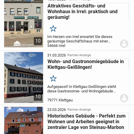
Attraktives Geschäfts- und
Wohnhaus in Irrel: praktisch und
geräumig!
Merken
Im Herzen von Irrel erwartet Sie dieses
10
geräumige Geschäftshaus mit einer
Wohnfläche von knapp 150 m². Mit drei
54666 Irrel
geräumigen Schlafzimmern in der
Hauptwohnung bietet es genügend Platz
31.03.2026
Partner-Anzeige
für die ganze...
Wohn- und Gastronomiegebäude in
Klettgau-Geißlingen!
Merken
Aufgepasst! In Klettgau-Geißlingen steht
diese Gastronomie- und Wohngebäude
zum Verkauf, ideal an der
10
Ortsdurchgangsstrasse gelegen. Im
79771 Klettgau
Erdgeschoss befindet sich eine
Gastronomie, auf 180qm, mit zwei...
23.03.2026
Partner-Anzeige
Historisches Gebäude - Perfekt zum
Wohnen und Arbeiten geeignet in
zentraler Lage von Steinau-Marbon